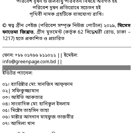
পরিবেশ দূষন ও জলবায়ু পরিবর্তন বিষয়ে অবগত হই
পরিবেশ দূষন প্রতিরোধে সচেতন হই
পৃথিবী নামক গ্রহটিকে বাসযোগ্য রাখি।
© স্বত্ব গ্রীন পেইজ (পরিবেশ সম্পৃক্ত নিউজ পোর্টাল) ২০১৯,
মিসেস
ফাতেমা জিন্নাত
, গ্রীন মুভমেন্ট (কর্তৃক 62 সিদ্ধেশ্বরী রোড, ঢাকা –
1217) হতে প্রকাশিত ও প্রচারিত
ফোন: +৮৮ ০১৭৬৬ ৮১১০২২ || ইমেইল:
info@greenpage.com.bd ||
ইডিটর প্যানেল:
০১। ব্যারিষ্টার মো: সানজিদ আফ্ফান
০২| সফিকুজ্জামান
০৩। আইভি আকতার
০৪। সাংবাদিক মো: হানিকুল ইসলাম
০৫। মিষ্টেস তাহসিন তাহা
০৬। মাষ্টার আদনান মাহফুজ তাজবীর
০৭। আমিলা খান