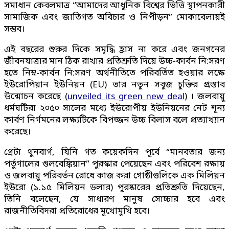
সমাধান কেবলমাত্র “আমাদের আধুনিক বিশ্বের ভিত্তি স্থাপনকারী
সামাজিক এবং জাতিগত অবিচার ও নিপীড়ন” মোকাবেলায়ই
সম্ভব।
এই বছরের শুরুর দিকে সমৃদ্ধি হ্রাস না করে এবং জনগনের
জীবনযাত্রার মান ঠিক রাখার প্রতিশ্রুতি দিয়ে উচ্চ-কার্বন নি:সরণ
হতে নিম্ন-কার্বন নি:সরণ অর্থনীতিতে পরিবর্তিত হওয়ার লক্ষে
ইউরোপিয়ান ইউনিয়ন (EU) তার নতুন সবুজ চুক্তির প্রস্তাব
উন্মোচন করেছে (
unveiled its green new deal
) । জলবায়ু
ধর্মঘটিরা ২০৫০ সালের মধ্যে ইউরোপীয় ইউনিয়নের নেট শূন্য
কার্বণ নির্গমনের লক্ষ্যটিকে বিপজ্জন উচ্চ বিলাস বলে প্রত্যাখ্যান
করেছে।
গ্রেটা থুনবার্গ, যিনি গত কয়েকদিন পূর্বে “মানবতার জন্য
পর্তুগালের গুলবেঙ্কিয়ান” পুরস্কার পেয়েছেন এবং পরিবেশ রক্ষায়
ও জলবায়ু পরিবর্তন রোধে কাজ করা গোষ্ঠীগুলিকে এক মিলিয়ন
ইউরো (১.১৫ মিলিয়ন ডলার) পুরষ্কারের প্রতিশ্রুতি দিয়েছেন,
তিনি বলেছেন, যে সাধারণ মানুষ সোচ্চার হবে এবং
রাজনীতিবিদরা প্রতিরোধের মূখোমুখি হবে।