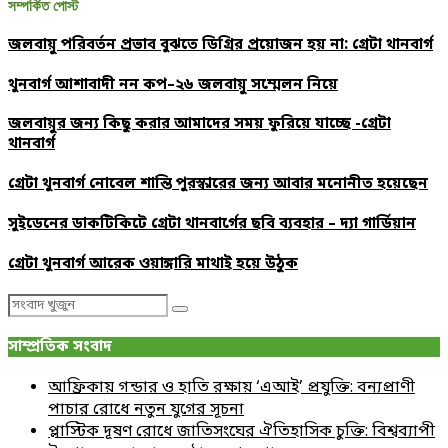
সম্পর্কিত পোস্ট
জলবায়ু পরিবর্তন প্রভাব বুঝতে ডিগ্রির প্রয়োজন হয় না: গ্রেটা থানবার্গ
থুনবার্গ আশাবাদী নন কপ–২৬ জলবায়ু সম্মেলন নিয়ে
জলবায়ুর জন্য কিছু করার আমাদের সময় ফুরিয়ে যাচ্ছে -গ্রেটা
থানবার্গ
গ্রেটা থুনবার্গ নোবেল শান্তি পুরস্কারের জন্য আবার মনোনীত হয়েছেন
সুইডেনের ডাকটিকিটে গ্রেটা থানবার্গের ছবি ব্যবহার – দ্যা গার্ডিয়ান
গ্রেটা থুনবার্গ আরেক ওয়াঙ্গারি মাথাই হয়ে উঠুক
Search
Search
for:
সাম্প্রতিক সংবাদ
আফ্রিকায় গন্ডার ও হাতি রক্ষায় ‘এআই’ প্রযুক্তি: বন্যপ্রাণী
পাচার রোধে নতুন যুগের সূচনা
প্লাস্টিক দূষণ রোধে জাতিসংঘের ঐতিহাসিক চুক্তি: বিশ্বব্যাপী