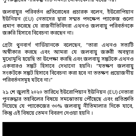
পুনরুদ্ধারের পরিকল্পনাটি সমস্যা মোকাবেলায় যথেষ্ট নয়।
জলবায়ুর পরিবর্তন প্রতিরোধের প্রচারক বলেন, ইউরোপিয়ান
ইউনিয়ন (EU) নেতাদের দ্বারা সম্মত পদক্ষেপ প্যাকেজ গুলো
প্রমাণ করেছে যে রাজনীতিবিদরা এখনও জলবায়ু পরিবর্তনকে
জরুরি হিসাবে বিবেচনা করছেন না।
গ্রেটা থুনবার্গ গার্ডিয়ানকে বলেছেন, “তারা এখনও সত্যটি
অস্বীকার করছে এবং আমরা যে জলবায়ু জরুরী অবস্থার
মুখোমুখি হয়েছি তা উপেক্ষা করছি এবং জলবায়ু সঙ্কটকে এখনও
একবারও সঙ্কট হিসাবে দেখানো হয়নি। “যতক্ষণ জলবায়ু
সংকটকে সঙ্কট হিসাবে বিবেচনা করা হবে না ততক্ষণ প্রয়োজনীয়
পরিবর্তনসমূহ ঘটবে না।”
২১ শে জুলাই ২০২০ তারিখে ইউরোপিয়ান ইউনিয়ন (EU) নেতারা
পুনরুদ্ধার তহবিলের বিষয়ে সমঝোতায় পৌঁছেছে এবং প্রতিশ্রুতি
দিয়েছে যে প্যাকেজের ৩০% জলবায়ু নীতিমালার দিকে যাবে,
কিন্তু এই বিষয়ে তেমন বিবরণ দেওয়া হয়নি ।