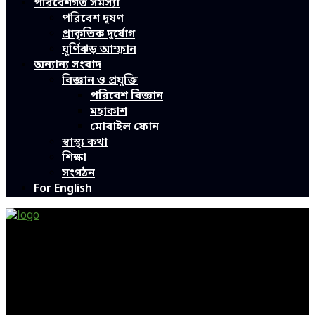
পরিবেশগত সমস্যা
পরিবেশ দূষণ
প্রাকৃতিক দুর্যোগ
ঘূর্ণিঝড় আম্ফান
অন্যান্য সংবাদ
বিজ্ঞান ও প্রযুক্তি
পরিবেশ বিজ্ঞান
মহাকাশ
মোবাইল ফোন
স্বাস্থ্য কথা
শিক্ষা
সংগঠন
For English
Green Page | Only One Environment News Portal in
Bangladesh
Bangladeshi News, International News, Environmental
News, Bangla News, Latest News, Special News, Sports
News, All Bangladesh Local News and Every Situation of
the world are available in this Bangla News Website.