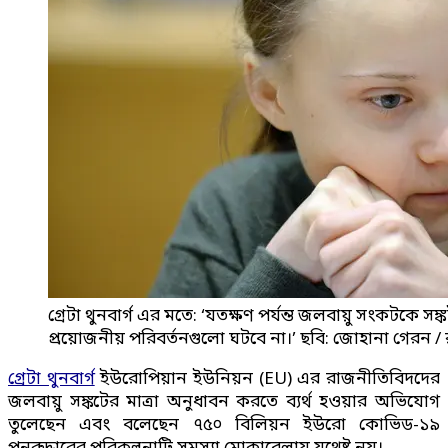
গ্রেটা থুনবার্গ এর মতে: ‘যতক্ষণ পর্যন্ত জলবায়ু সংকটকে সঙ্
প্রয়োজনীয় পরিবর্তনগুলো ঘটবে না।’ ছবি: জোহানা গেরন / র
গ্রেটা থুনবার্গ
ইউরোপিয়ান ইউনিয়ন (EU) এর রাজনীতিবিদদের
জলবায়ু সঙ্কটের মাত্রা অনুধাবন করতে ব্যর্থ হওয়ার অভিযোগ
তুলেছেন এবং বলেছেন ৭৫০ বিলিয়ন ইউরো কোভিড-১৯