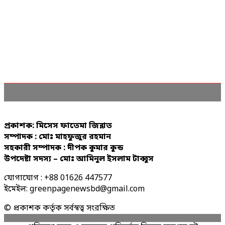
প্রকাশক: মিসেস ফাতেমা জিন্নাত
সম্পাদক : মোঃ মাহফুজুর রহমান
সহকারী সম্পাদক : দীপক কুমার কুন্ড
উপদেষ্টা সদস্য – মোঃ আমিনুল ইসলাম টাব্বুস
যোগাযোগ : +88 01626 447577
ইমেইল: greenpagenewsbd@gmail.com
© প্রকাশক কর্তৃক সর্বস্বত্ব সংরক্ষিত