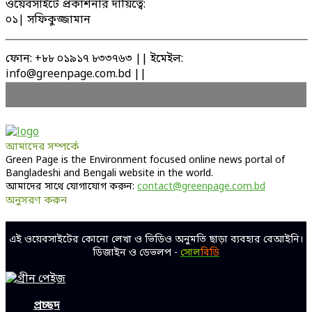
ওয়েবসাইটে প্রকাশনার দায়িত্বে:
০১| সফিকুজ্জামান
ফোন: +৮৮ ০১৯১৭ ৮৩৩৭৬৩ || ইমেইল:
info@greenpage.com.bd ||
আমাদের সম্পর্কে
Green Page is the Environment focused online news portal of
Bangladeshi and Bengali website in the world.
আমাদের সাথে যোগাযোগ করুন:
contact@greenpage.com.bd
অনুসরণ করুন
Facebook
Twitter
Linkedin
Youtube
এই ওয়েবসাইটের কোনো লেখা ও ভিডিও অনুমতি ছাড়া ব্যবহার বেআইনি।
ডিজাইন ও ডেভলপ -
সোল
বিডি
Facebook
Twitter
Linkedin
Youtube
প্রচ্ছদ