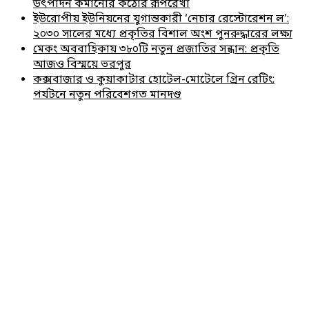
উৎপাদন কমানোর কঠোর রূপরেখা
ইউরোপীয় ইউনিয়নের যুগান্তকারী ‘নেচার রেস্টোরেশন ল’:
২০৩০ সালের মধ্যে প্রকৃতির বিশাল অংশ পুনরুদ্ধারের লক্ষ্য
মেকং অববাহিকায় ৩৮০টি নতুন প্রজাতির সন্ধান: প্রকৃতি
আজও বিস্ময়ে ভরপুর
কক্সবাজার ও কুয়াকাটার হোটেল-মোটেলে গ্রিন রেটিং:
পর্যটনে নতুন পরিবেশগত মানদণ্ড