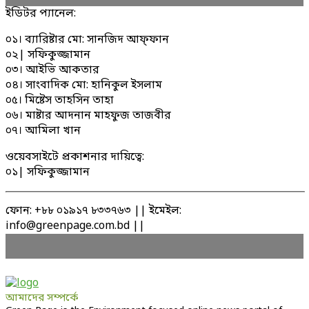
ইডিটর প্যানেল:
০১। ব্যারিষ্টার মো: সানজিদ আফ্ফান
০২| সফিকুজ্জামান
০৩। আইভি আকতার
০৪। সাংবাদিক মো: হানিকুল ইসলাম
০৫। মিষ্টেস তাহসিন তাহা
০৬। মাষ্টার আদনান মাহফুজ তাজবীর
০৭। আমিলা খান
ওয়েবসাইটে প্রকাশনার দায়িত্বে:
০১| সফিকুজ্জামান
ফোন: +৮৮ ০১৯১৭ ৮৩৩৭৬৩ || ইমেইল:
info@greenpage.com.bd ||
আমাদের সম্পর্কে