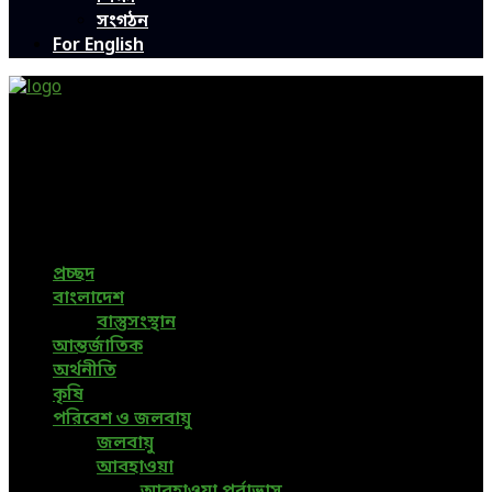
সংগঠন
For English
Green Page | Only One Environment News Portal in
Bangladesh
Bangladeshi News, International News, Environmental
News, Bangla News, Latest News, Special News, Sports
News, All Bangladesh Local News and Every Situation of
the world are available in this Bangla News Website.
প্রচ্ছদ
বাংলাদেশ
বাস্তুসংস্থান
আন্তর্জাতিক
অর্থনীতি
কৃষি
পরিবেশ ও জলবায়ু
জলবায়ু
আবহাওয়া
আবহাওয়া পূর্বাভাস