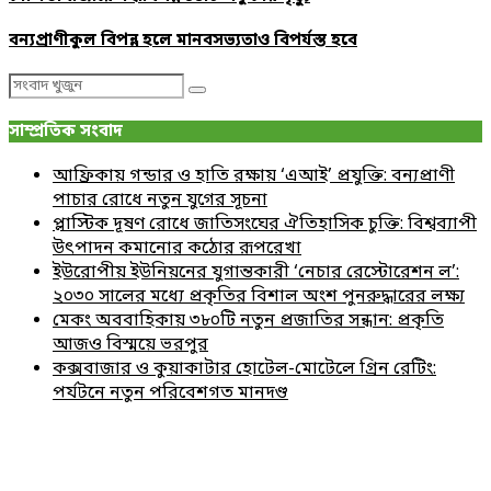
বন্যপ্রাণীকুল বিপন্ন হলে মানবসভ্যতাও বিপর্যস্ত হবে
Search
Search
for:
সাম্প্রতিক সংবাদ
আফ্রিকায় গন্ডার ও হাতি রক্ষায় ‘এআই’ প্রযুক্তি: বন্যপ্রাণী
পাচার রোধে নতুন যুগের সূচনা
প্লাস্টিক দূষণ রোধে জাতিসংঘের ঐতিহাসিক চুক্তি: বিশ্বব্যাপী
উৎপাদন কমানোর কঠোর রূপরেখা
ইউরোপীয় ইউনিয়নের যুগান্তকারী ‘নেচার রেস্টোরেশন ল’:
২০৩০ সালের মধ্যে প্রকৃতির বিশাল অংশ পুনরুদ্ধারের লক্ষ্য
মেকং অববাহিকায় ৩৮০টি নতুন প্রজাতির সন্ধান: প্রকৃতি
আজও বিস্ময়ে ভরপুর
কক্সবাজার ও কুয়াকাটার হোটেল-মোটেলে গ্রিন রেটিং:
পর্যটনে নতুন পরিবেশগত মানদণ্ড