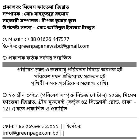
প্রকাশক: মিসেস ফাতেমা জিন্নাত
সম্পাদক : মোঃ মাহফুজুর রহমান
সহকারী সম্পাদক : দীপক কুমার কুন্ড
উপদেষ্টা সদস্য – মোঃ আমিনুল ইসলাম টাব্বুস
যোগাযোগ : +88 01626 447577
ইমেইল: greenpagenewsbd@gmail.com
© প্রকাশক কর্তৃক সর্বস্বত্ব সংরক্ষিত
পরিবেশ দূষন ও জলবায়ু পরিবর্তন বিষয়ে অবগত হই
পরিবেশ দূষন প্রতিরোধে সচেতন হই
পৃথিবী নামক গ্রহটিকে বাসযোগ্য রাখি।
© স্বত্ব গ্রীন পেইজ (পরিবেশ সম্পৃক্ত নিউজ পোর্টাল) ২০১৯,
মিসেস
ফাতেমা জিন্নাত
, গ্রীন মুভমেন্ট (কর্তৃক 62 সিদ্ধেশ্বরী রোড, ঢাকা –
1217) হতে প্রকাশিত ও প্রচারিত
ফোন: +৮৮ ০১৭৬৬ ৮১১০২২ || ইমেইল:
info@greenpage.com.bd ||