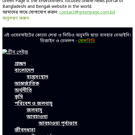
Green Page is the Environment focused online news portal of
Bangladeshi and Bengali website in the world.
আমাদের সাথে যোগাযোগ করুন:
contact@greenpage.com.bd
অনুসরণ করুন
Facebook
Twitter
Linkedin
Youtube
এই ওয়েবসাইটের কোনো লেখা ও ভিডিও অনুমতি ছাড়া ব্যবহার বেআইনি।
ডিজাইন ও ডেভলপ -
সোল
বিডি
Facebook
Twitter
Linkedin
Youtube
প্রচ্ছদ
বাংলাদেশ
বাস্তুসংস্থান
আন্তর্জাতিক
অর্থনীতি
কৃষি
পরিবেশ ও জলবায়ু
জলবায়ু
আবহাওয়া
আবহাওয়া পূর্বাভাস
জীবনধারা