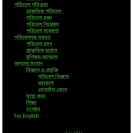
পরিবেশ পরিক্রমা
প্রাকৃতিক পরিবেশ
পরিবেশ রক্ষা
পরিবেশ বিশ্লেষন
পরিবেশ গবেষণা
পরিবেশগত সমস্যা
পরিবেশ দূষণ
প্রাকৃতিক দুর্যোগ
ঘূর্ণিঝড় আম্ফান
অন্যান্য সংবাদ
বিজ্ঞান ও প্রযুক্তি
পরিবেশ বিজ্ঞান
মহাকাশ
মোবাইল ফোন
স্বাস্থ্য কথা
শিক্ষা
সংগঠন
For English
@2019 - www.greenpage.com.bd. All Right Reserved.