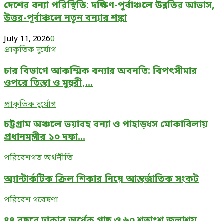
দেশের বন্যা পরিস্থিতি: দক্ষিণ-পূর্বাঞ্চলে উন্নতির আভাস,
পরিস্থিতি:
দক্ষিণ-
উত্তর-পূর্বাঞ্চলে নতুন বন্যার শঙ্কা
পূর্বাঞ্চলে
উন্নতির
July 11, 2026
0
চার
আভাস,
প্রাকৃতিক দুর্যোগ
বিভাগে
উত্তর-
চার বিভাগে আকস্মিক বন্যার অবনতি: বিপৎসীমার
আকস্মিক
পূর্বাঞ্চলে
বন্যার
নতুন
ওপরে তিস্তা ও মুহুরী,...
অবনতি:
বন্যার
চট্টগ্রাম
বিপৎসীমার
প্রাকৃতিক দুর্যোগ
শঙ্কা
অঞ্চলে
ওপরে
চট্টগ্রাম অঞ্চলে ভয়াবহ বন্যা ও পাহাড়ধস মোকাবিলায়
ভয়াবহ
তিস্তা
বন্যা
ও
প্রধানমন্ত্রীর ১০ দফা...
ও
মুহুরী,
অ্যান্টার্কটিক
পাহাড়ধস
পরিবেশগত অর্থনীতি
পানিবন্দী
ক্রিল
মোকাবিলায়
লাখো
অ্যান্টার্কটিক ক্রিল শিকার নিয়ে আন্তর্জাতিক সংকট
শিকার
প্রধানমন্ত্রীর
মানুষ
নিয়ে
১০
৪৪
পরিবেশ গবেষণা
আন্তর্জাতিক
দফা
বছরে
সংকট
জরুরি
৪৪ বছরে ঢাকার অর্ধেক গাছ ও ৬০ শতাংশ জলাশয়