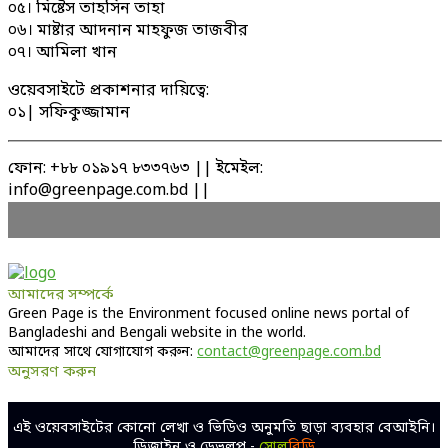
০৫। মিষ্টেস তাহসিন তাহা
০৬। মাষ্টার আদনান মাহফুজ তাজবীর
০৭। আমিলা খান
ওয়েবসাইটে প্রকাশনার দায়িত্বে:
০১| সফিকুজ্জামান
ফোন: +৮৮ ০১৯১৭ ৮৩৩৭৬৩ || ইমেইল:
info@greenpage.com.bd ||
আমাদের সম্পর্কে
Green Page is the Environment focused online news portal of
Bangladeshi and Bengali website in the world.
আমাদের সাথে যোগাযোগ করুন:
contact@greenpage.com.bd
অনুসরণ করুন
Facebook
Twitter
Linkedin
Youtube
এই ওয়েবসাইটের কোনো লেখা ও ভিডিও অনুমতি ছাড়া ব্যবহার বেআইনি।
ডিজাইন ও ডেভলপ -
সোল
বিডি