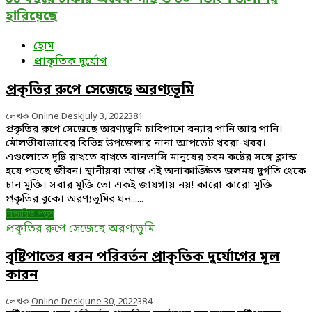
ঢাকার
পদক্ষেপ
অর্ধেক
হারিয়েছে
গাছ
ও
হোম
৬০
প্রাকৃতিক দুর্যোগ
শতাংশ
প্রকৃতির রুপে সেজেছে অরণ্যভূমি
জলাশয়
হারিয়েছে
লেখক
Online Desk
July 3, 2022
381
প্রকৃতির রুপে সেজেছে অরণ্যভূমি চারিপাশে বন্যার পানি আর পানি।
মৌলভীবাজারের বিভিন্ন উপজেলার নানা আপডেট খবরা-খবর।
এগুলোতে দৃষ্টি রাখতে রাখতে বানভাসি মানুষের চরম কষ্টের সঙ্গে ক্লান্ত
হয়ে পড়ছে জীবন। স্থানীয়রা আজ এই অনাকাঙ্ক্ষিত জলময় দুর্গতি থেকে
চান মুক্তি। সবার মুক্তি তো একই জায়গায় নয়! কারো কারো মুক্তি
প্রকৃতির বুকে। অরণ্যভূমির ঘন......
বিস্তারিত পড়ুন
প্রকৃতির রুপে সেজেছে অরণ্যভূমি
বৃষ্টিপাতের ধরন পরিবর্তন প্রাকৃতিক দুর্যোগের মূল
কারন
লেখক
Online Desk
June 30, 2022
384