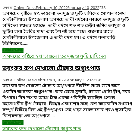
লেখক
Online Desk
February 10, 2022
February 10, 2022
238
অসময়ের বৃষ্টিতে স্বপ্ন ভাঙলো তরমুজ ও ফুটি চাষিদের গোপালগঞ্জের
কোটালীপাড়া উপজেলায় অসময়ে ভারী বর্ষণের কারণে তরমুজ ও ফুটি
চাষিদের স্বপ্নভঙ্গ হয়েছে। ভারী বর্ষণে শত শত হেক্টর জমির তরমুজ ও
ফুটির চারা তৈরির মাদা এবং টপ নষ্ট হয়ে গছে। শুক্রবার রাতে
কোটালীপাড়া উপজেলায় এ ভারী বর্ষণ হয়। এ বর্ষণে কলাবাড়ি
ইউনিয়নের......
বিস্তারিত পড়ুন
অসময়ের বৃষ্টিতে স্বপ্ন ভাঙলো তরমুজ ও ফুটি চাষিদের
ভয়ংকর রুপ দেখালো টোঙ্গার অগ্ন্যুৎপাত
লেখক
Online Desk
February 1, 2022
February 1, 2022
126
ভয়ংকর রুপ দেখালো টোঙ্গার অগ্ন্যুৎপাত দীর্ঘদিন লাভা জমে জমে
একদিন আচমকা অগ্ন্যুৎপাত। তার জেরে সুনামি, টলমল গোটা দ্বীপ, চরম
বিপর্যয়। দিন দশেক আগে ঠিক এমনই পরিস্থিতি হয়েছিল প্রশান্ত
মহাসাগরীয় দ্বীপ টোঙ্গার। বিশ্বের একাংশের সঙ্গে বেশ কয়েকদিন সংযোগ
সম্পূর্ণ বিচ্ছিন্ন ছিল এই দ্বীপপুঞ্জের। সেই ধাক্কা সামলানোর পরও ভূতাত্ত্বিক
বিশেষজ্ঞরা এত অগ্ন্যৎপাত......
বিস্তারিত পড়ুন
ভয়ংকর রুপ দেখালো টোঙ্গার অগ্ন্যুৎপাত