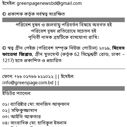
ইমেইল: greenpagenewsbd@gmail.com
© প্রকাশক কর্তৃক সর্বস্বত্ব সংরক্ষিত
পরিবেশ দূষন ও জলবায়ু পরিবর্তন বিষয়ে অবগত হই
পরিবেশ দূষন প্রতিরোধে সচেতন হই
পৃথিবী নামক গ্রহটিকে বাসযোগ্য রাখি।
© স্বত্ব গ্রীন পেইজ (পরিবেশ সম্পৃক্ত নিউজ পোর্টাল) ২০১৯,
মিসেস
ফাতেমা জিন্নাত
, গ্রীন মুভমেন্ট (কর্তৃক 62 সিদ্ধেশ্বরী রোড, ঢাকা –
1217) হতে প্রকাশিত ও প্রচারিত
ফোন: +৮৮ ০১৭৬৬ ৮১১০২২ || ইমেইল:
info@greenpage.com.bd ||
ইডিটর প্যানেল:
০১। ব্যারিষ্টার মো: সানজিদ আফ্ফান
০২| সফিকুজ্জামান
০৩। আইভি আকতার
০৪। সাংবাদিক মো: হানিকুল ইসলাম