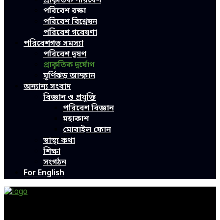
প্রাকৃতিক পরিবেশ
পরিবেশ রক্ষা
পরিবেশ বিশ্লেষন
পরিবেশ গবেষণা
পরিবেশগত সমস্যা
পরিবেশ দূষণ
প্রাকৃতিক দুর্যোগ
ঘূর্ণিঝড় আম্ফান
অন্যান্য সংবাদ
বিজ্ঞান ও প্রযুক্তি
পরিবেশ বিজ্ঞান
মহাকাশ
মোবাইল ফোন
স্বাস্থ্য কথা
শিক্ষা
সংগঠন
For English
Green Page | Only One Environment News Portal in
Bangladesh