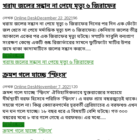
খরায় জলের সন্ধান না পেয়ে মৃত্যু ৬ জিরাফের
লেখক
Online Desk
December 22, 2021
96
খরায় জলের সন্ধান না পেয়ে মৃত্যু ৬ জিরাফের দিনের পর দিন এক ফোঁটা
জল খেতে না পেয়ে মর্মান্তিক মৃত্যু হল ৬ জিরাফের। কেনিয়ায় জলের তীব্র
আকালে একের পর এক জিরাফের মৃত্যু ঘটছে। সম্প্রতি সাবুলি বন‌্যপ্রাণ
সংরক্ষণ কেন্দ্রে একটি শুষ্ক রিজার্ভারের সামনে ফুটিফাটা মাটির উপর
জমে থাকা কাদামাটিতে জলের সন্ধান করতে......
বিস্তারিত পড়ুন
খরায় জলের সন্ধান না পেয়ে মৃত্যু ৬ জিরাফের
ক্রমশ গলে যাচ্ছে ‘স্ফিংস’
লেখক
Online Desk
November 7, 2021
120
ক্রমশ গলে যাচ্ছে ‘স্ফিংস’ ঐতিহাসিকভাবে যুক্তরাজ্যের সবচেয়ে
দীর্ঘস্থায়ী বরফ হিসেবে পরিচিত ‘স্ফিংস’। এ বরফ প্রায় বছরজুড়েই থাকে।
সহজে গলে না। কিন্তু কেয়ারনগর্মের দূরবর্তী ব্রেরিয়াচের এ বরফখণ্ড এখন
ঘন ঘন গলে যাচ্ছে। ১৮ বছর ধরে এ বিষয়টি বেশি ঘটছে। গত ৩০০
বছরের মধ্যে ৮ বার গলে গেছে এ বরফখণ্ড। এর মধ্যে......
বিস্তারিত পড়ুন
ক্রমশ গলে যাচ্ছে ‘স্ফিংস’