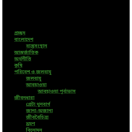
Bangladeshi News, International News, Environmental
News, Bangla News, Latest News, Special News, Sports
News, All Bangladesh Local News and Every Situation of
the world are available in this Bangla News Website.
প্রচ্ছদ
বাংলাদেশ
বাস্তুসংস্থান
আন্তর্জাতিক
অর্থনীতি
কৃষি
পরিবেশ ও জলবায়ু
জলবায়ু
আবহাওয়া
আবহাওয়া পূর্বাভাস
জীবনধারা
গ্রেটা থুনবার্গ
জানা-অজানা
জীববৈচিত্র্য
ভ্রমণ
বিনোদন