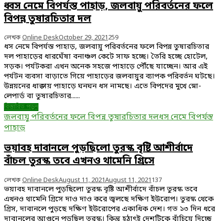
ধ্বস নেমে বিপর্যস্ত পাহাড়, জলবায়ু পরিবর্তনের ফলে
বিপন্ন তুষারচিতার দল
লেখক
Online Desk
October 29, 2021
259
ধস নেমে বিপর্যস্ত পাহাড়, জলবায়ু পরিবর্তনের ফলে বিপন্ন তুষারচিতার
দল পাহাড়ের ধারঘেঁষা বনাঞ্চল কেটে সাফ হচ্ছে। তৈরি হচ্ছে হোটেল,
সড়ক। পর্যটকরা এখন অনেক সহজে পাহাড়ে পৌঁছে যাচ্ছেন। আর এই
পর্যটন ব্যবসা বাড়াতে গিয়ে পাহাড়ের জলবায়ুর ব্যাপক পরিবর্তন ঘটছে।
উন্নয়নের ধাক্কায় পাহাড়ে ঘনঘন ধস নামছে। এতে বিপদের মুখে স্নো-
লেপার্ড বা তুষারচিতার......
বিস্তারিত পড়ুন
জলবায়ু পরিবর্তনের ফলে বিপন্ন তুষারচিতার দল
ধস নেমে বিপর্যস্ত
পাহাড়
ভয়াবহ দাবানলে পুড়ছিলো তুরস্ক বৃষ্টি আশীর্বাদে
বাঁচল তুরস্ক তবে এখনও থামেনি গ্রিসে
লেখক
Online Desk
August 11, 2021
August 11, 2021
137
ভয়াবহ দাবানলে পুড়ছিলো তুরস্ক বৃষ্টি আশীর্বাদে বাঁচল তুরস্ক তবে
এখনও থামেনি গ্রিসে দাও দাও করে জ্বলছে দক্ষিণ ইউরোপ। তুরস্ক থেকে
গ্রিস, দাবানলে পুড়ছে দক্ষিণ ইউরোপের একাধিক দেশ। গত ১৩ দিন ধরে
দাবানলের আগুনে পুড়ছিল তুরস্ক। কিন্তু হঠাৎই দেশটিকে বাঁচিয়ে দিচ্ছে