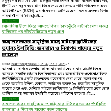
সমুদ্রবন্দর নির্মাণের মেগা প্রকল্পটি পরিবেশগত কারণে বাতিল করার পর,
দ্বীপটি যেন নতুন করে প্রাণ ফিরে পেয়েছে। সম্প্রতি পাখি পর্যবেক্ষক এবং
আইইউসিএন (IUCN)-এর গবেষকরা জানিয়েছেন, বিশ্বের অন্যতম বিপন্ন
পরিযায়ী পাখি ‘চামচঠুঁটো......
বিস্তারিত পড়ুন
সোনাদিয়া দ্বীপে ফিরে আসছে বিপন্ন 'চামচঠুঁটো বাটান': মেগা প্রকল্প
বাতিলের পর জীববৈচিত্র্যের নতুন প্রাণ
বঙ্গোপসাগরের সামুদ্রিক মাছে মাইক্রোপ্লাস্টিকের
ভয়াবহ উপস্থিতি: জনস্বাস্থ্য ও নিরাপদ খাদ্যের নতুন
চ্যালেঞ্জ
লেখক
রহমান মাহফুজ
June 6, 2026
June 7, 2026
77
আমরা যা সাগরে ফেলছি, তা আবার আমাদের খাবার প্লেটেই ফিরে
আসছে। সম্প্রতি চট্টগ্রাম বিশ্ববিদ্যালয় এবং আন্তর্জাতিক ওশেনোগ্রাফিক
ইনস্টিটিউটের একটি চাঞ্চল্যকর গবেষণায় দেখা গেছে, বঙ্গোপসাগর
থেকে আহরিত ইলিশ, কোরাল, লইট্টাসহ অন্তত ১৫ প্রজাতির সামুদ্রিক
মাছের পেটে এবং পেশিতে মাইক্রোপ্লাস্টিকের (৫ মিলিমিটারের চেয়ে ছোট
প্লাস্টিক কণা) ভয়াবহ উপস্থিতি রয়েছে। পরিবেশ দূষণের এই......
বিস্তারিত পড়ুন
বঙ্গোপসাগরের সামুদ্রিক মাছে মাইক্রোপ্লাস্টিকের ভয়াবহ উপস্থিতি:
জনস্বাস্থ্য ও নিরাপদ খাদ্যের নতুন চ্যালেঞ্জ