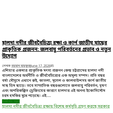
হালদা নদীর জীববৈচিত্র্য রক্ষা ও কার্প জাতীয় মাছের
প্রাকৃতিক প্রজনন: জলবায়ু পরিবর্তনের প্রভাব ও নতুন
উদ্যোগ
লেখক
রহমান মাহফুজ
June 17, 2026
85
এশিয়ার একমাত্র প্রাকৃতিক মৎস্য প্রজনন কেন্দ্র চট্টগ্রামের হালদা নদী
বাংলাদেশের অর্থনীতি ও জীববৈচিত্র্যের এক অমূল্য সম্পদ। প্রতি বছর
বর্ষা মৌসুমে এখানে রুই, কাতলা, মৃগেল ও কালবাউশসহ কার্প জাতীয়
মাছ ডিম ছাড়ে। তবে সাম্প্রতিক বছরগুলোতে জলবায়ু পরিবর্তন, দূষণ
এবং অপরিকল্পিত ড্রেজিংয়ের কারণে হালদার এই অনন্য ইকোসিস্টেম
চরম হুমকির মুখে পড়েছে। এই......
বিস্তারিত পড়ুন
হালদা নদীর জীববৈচিত্র্য রক্ষায় বিশেষ কর্মসূচি গ্রহণ করছে সরকার