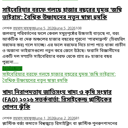
সাইবেরিয়ার বরফে গলছে হাজার বছরের ঘুমন্ত ‘জম্বি
ভাইরাস’: বৈশ্বিক উষ্ণায়নের নতুন স্বাস্থ্য হুমকি
লেখক
রহমান মাহফুজ
June 5, 2026
June 5, 2026
108
জলবায়ু পরিবর্তনের ফলে কেবল সমুদ্রপৃষ্ঠের উচ্চতাই বাড়ছে না, বরং
আর্কটিক বা মেরু অঞ্চলের হাজার বছরের পুরনো ‘পারমাফ্রস্ট’ (চিরহরিৎ
বরফের স্তর) গলে যাচ্ছে। এর ফলে বরফের নিচে চাপা পড়ে থাকা প্রাচীন
ও অজানা ভাইরাসগুলো নতুন করে জেগে উঠছে। ফরাসি বিজ্ঞানীদের
একটি দল সম্প্রতি সাইবেরিয়ার বরফ থেকে প্রায় ৪৮ হাজার বছর
পুরনো......
বিস্তারিত পড়ুন
সাইবেরিয়ার বরফে গলছে হাজার বছরের ঘুমন্ত 'জম্বি ভাইরাস':
বৈশ্বিক উষ্ণায়নের নতুন স্বাস্থ্য হুমকি
খাদ্য নিরাপদতায় জাতিসংঘ খাদ্য ও কৃষি সংস্থার
(FAO) ২০২৬ সতর্কবার্তা: রিসাইকেল্ড প্লাস্টিকের
গোপন ঝুঁকি
লেখক
রহমান মাহফুজ
June 1, 2026
June 2, 2026
81
প্লাস্টিক বর্জ্য কমাতে বিশ্বজুড়ে রিসাইক্লিং বা প্লাস্টিক পুনরুৎপাদনের