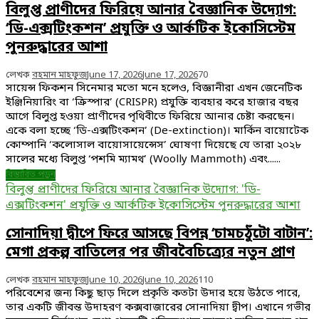
বিলুপ্ত প্রাণীদের ফিরিয়ে আনার বৈজ্ঞানিক উদ্যোগ:
‘ডি-এক্সটিংকশন’ প্রযুক্তি ও আর্কটিক ইকোসিস্টেম
পুনরুদ্ধারের আশা
লেখক
রহমান মাহফুজ
June 17, 2026
June 17, 2026
70
সায়েন্স ফিকশন সিনেমার মতো মনে হলেও, বিজ্ঞানীরা এখন জেনেটিক
ইঞ্জিনিয়ারিং বা ‘ক্রিস্পার’ (CRISPR) প্রযুক্তি ব্যবহার করে হাজার বছর
আগে বিলুপ্ত হওয়া প্রাণীদের পৃথিবীতে ফিরিয়ে আনার চেষ্টা করছেন।
একে বলা হচ্ছে ‘ডি-এক্সটিংকশন’ (De-extinction)। মার্কিন বায়োটেক
কোম্পানি ‘কলোসাল বায়োসায়েন্সেস’ ঘোষণা দিয়েছে যে তারা ২০২৮
সালের মধ্যে বিলুপ্ত ‘পশমি ম্যামথ’ (Woolly Mammoth) এবং......
বিস্তারিত পড়ুন
বিলুপ্ত প্রাণীদের ফিরিয়ে আনার বৈজ্ঞানিক উদ্যোগ: 'ডি-
এক্সটিংকশন' প্রযুক্তি ও আর্কটিক ইকোসিস্টেম পুনরুদ্ধারের আশা
সোনাদিয়া দ্বীপে ফিরে আসছে বিপন্ন ‘চামচঠুঁটো বাটান’:
মেগা প্রকল্প বাতিলের পর জীববৈচিত্র্যের নতুন প্রাণ
লেখক
রহমান মাহফুজ
June 10, 2026
June 10, 2026
110
পরিবেশের জন্য কিছু ছাড় দিলে প্রকৃতি কতটা উদার হয়ে উঠতে পারে,
তার একটি জীবন্ত উদাহরণ কক্সবাজারের সোনাদিয়া দ্বীপ। এখানে গভীর