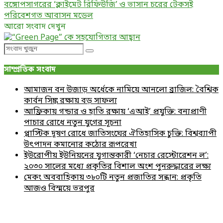
বঙ্গোপসাগরের ‘ক্লাইমেট রিফিউজি’ ও ভাসান চরের টেকসই
পরিবেশগত আবাসন মডেল
আরো সংবাদ দেখুন
Search
Search
for:
সাম্প্রতিক সংবাদ
আমাজন বন উজাড় অর্ধেকে নামিয়ে আনলো ব্রাজিল: বৈশ্বিক
কার্বন সিঙ্ক রক্ষায় বড় সাফল্য
আফ্রিকায় গন্ডার ও হাতি রক্ষায় ‘এআই’ প্রযুক্তি: বন্যপ্রাণী
পাচার রোধে নতুন যুগের সূচনা
প্লাস্টিক দূষণ রোধে জাতিসংঘের ঐতিহাসিক চুক্তি: বিশ্বব্যাপী
উৎপাদন কমানোর কঠোর রূপরেখা
ইউরোপীয় ইউনিয়নের যুগান্তকারী ‘নেচার রেস্টোরেশন ল’:
২০৩০ সালের মধ্যে প্রকৃতির বিশাল অংশ পুনরুদ্ধারের লক্ষ্য
মেকং অববাহিকায় ৩৮০টি নতুন প্রজাতির সন্ধান: প্রকৃতি
আজও বিস্ময়ে ভরপুর