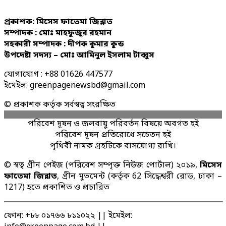
প্রকাশক: মিসেস ফাতেমা জিন্নাত
সম্পাদক : মোঃ মাহফুজুর রহমান
সহকারী সম্পাদক : দীপক কুমার কুন্ড
উপদেষ্টা সদস্য – মোঃ আমিনুল ইসলাম টাব্বুস
যোগাযোগ : +88 01626 447577
ইমেইল: greenpagenewsbd@gmail.com
© প্রকাশক কর্তৃক সর্বস্বত্ব সংরক্ষিত
পরিবেশ দূষন ও জলবায়ু পরিবর্তন বিষয়ে অবগত হই
পরিবেশ দূষন প্রতিরোধে সচেতন হই
পৃথিবী নামক গ্রহটিকে বাসযোগ্য রাখি।
© স্বত্ব গ্রীন পেইজ (পরিবেশ সম্পৃক্ত নিউজ পোর্টাল) ২০১৯,
মিসেস
ফাতেমা জিন্নাত
, গ্রীন মুভমেন্ট (কর্তৃক 62 সিদ্ধেশ্বরী রোড, ঢাকা –
1217) হতে প্রকাশিত ও প্রচারিত
ফোন: +৮৮ ০১৭৬৬ ৮১১০২২ || ইমেইল: