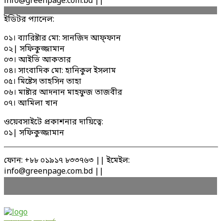
info@greenpage.com.bd ||
ইডিটর প্যানেল:
০১। ব্যারিষ্টার মো: সানজিদ আফ্ফান
০২| সফিকুজ্জামান
০৩। আইভি আকতার
০৪। সাংবাদিক মো: হানিকুল ইসলাম
০৫। মিষ্টেস তাহসিন তাহা
০৬। মাষ্টার আদনান মাহফুজ তাজবীর
০৭। আমিলা খান
ওয়েবসাইটে প্রকাশনার দায়িত্বে:
০১| সফিকুজ্জামান
ফোন: +৮৮ ০১৯১৭ ৮৩৩৭৬৩ || ইমেইল:
info@greenpage.com.bd ||