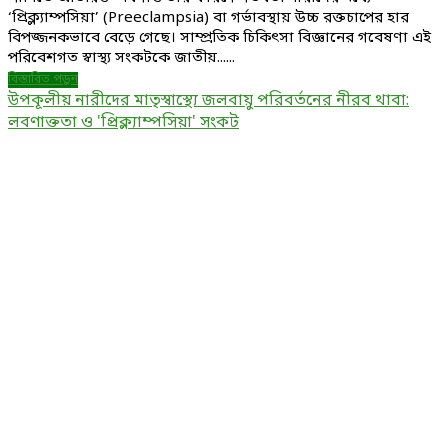
‘প্রিক্ল্যাম্পসিয়া’ (Preeclampsia) বা গর্ভাবস্থায় উচ্চ রক্তচাপের হার
বিপজ্জনকভাবে বেড়ে গেছে। সাম্প্রতিক চিকিৎসা বিজ্ঞানের গবেষণা এই
পরিবেশগত স্বাস্থ্য সংকটকে জাতীয়......
বিস্তারিত পড়ুন
উপকূলীয় নারীদের মাতৃস্বাস্থ্যে জলবায়ু পরিবর্তনের নীরব থাবা:
লবণাক্ততা ও 'প্রিক্ল্যাম্পসিয়া' সংকট