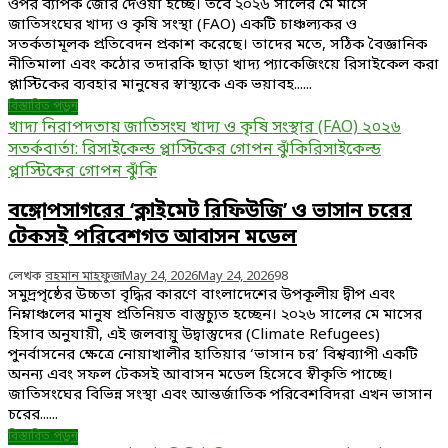
ওপর ব্যাপক জোর দেওয়া হচ্ছে। তবে ২০২৬ সালের মে মাসে
জাতিসংঘের খাদ্য ও কৃষি সংস্থা (FAO) একটি চাঞ্চল্যকর ও
সতর্কতামূলক প্রতিবেদন প্রকাশ করেছে। তাদের মতে, সঠিক বৈজ্ঞানিক
নীতিমালা এবং কঠোর তদারকি ছাড়া খাদ্য প্যাকেজিংয়ে রিসাইকেল করা
প্লাস্টিকের ব্যবহার মানুষের স্বাস্থ্যকে এক ভয়াবহ......
বিস্তারিত পড়ুন
খাদ্য নিরাপদতায় জাতিসংঘ খাদ্য ও কৃষি সংস্থার (FAO) ২০২৬
সতর্কবার্তা: রিসাইকেল্ড প্লাস্টিকের গোপন ঝুঁকি
রিসাইকেল্ড
প্লাস্টিকের গোপন ঝুঁকি
বঙ্গোপসাগরের ‘ক্লাইমেট রিফিউজি’ ও ভাসান চরের
টেকসই পরিবেশগত আবাসন মডেল
লেখক
রহমান মাহফুজ
May 24, 2026
May 24, 2026
98
সমুদ্রপৃষ্ঠের উচ্চতা বৃদ্ধির কারণে বাংলাদেশের উপকূলীয় দ্বীপ এবং
নিম্নাঞ্চলের মানুষ প্রতিনিয়ত বাস্তুচ্যুত হচ্ছেন। ২০২৬ সালের মে মাসের
হিসাব অনুযায়ী, এই জলবায়ু উদ্বাস্তুদের (Climate Refugees)
পুনর্বাসনের ক্ষেত্রে নোয়াখালীর হাতিয়ার ‘ভাসান চর’ বিশ্বব্যাপী একটি
অনন্য এবং সফল টেকসই আবাসন মডেল হিসেবে স্বীকৃতি পাচ্ছে।
জাতিসংঘের বিভিন্ন সংস্থা এবং আন্তর্জাতিক পরিবেশবিদরা এখন ভাসান
চরের......
বিস্তারিত পড়ুন