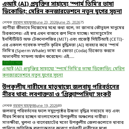
এআই (AI) প্রযুক্তির সাহায্যে ‘স্পার্ম তিমি’র ভাষা
ডিকোডিং: মেরিন কনজারভেশনে নতুন যুগের সূচনা
লেখক
রহমান মাহফুজ
June 23, 2026
June 25, 2026
75
প্রাণীরা কীভাবে নিজেদের মধ্যে কথা বলে, তা জানার কৌতূহল মানুষের
চিরকালের। এই স্বপ্ন এখন বাস্তবে রূপ নিতে যাচ্ছে। ম্যাসাচুসেটস
ইনস্টিটিউট অফ টেকনোলজির (MIT) এবং প্রজেক্ট সিইটিআই (CETI)-
এর একদল গবেষক সম্প্রতি কৃত্রিম বুদ্ধিমত্তা (AI) ব্যবহার করে ‘স্পার্ম
তিমি’র (Sperm Whale) ভাষা বা কোডা (Coda) ডিকোড করতে
অভাবনীয় সাফল্য অর্জন করেছেন। এই......
বিস্তারিত পড়ুন
এআই (AI) প্রযুক্তির সাহায্যে 'স্পার্ম তিমি'র ভাষা ডিকোডিং: মেরিন
কনজারভেশনে নতুন যুগের সূচনা
উপকূলীয় নারীদের মাতৃস্বাস্থ্যে জলবায়ু পরিবর্তনের
নীরব থাবা: লবণাক্ততা ও ‘প্রিক্ল্যাম্পসিয়া’ সংকট
লেখক
রহমান মাহফুজ
June 19, 2026
89
জলবায়ু পরিবর্তনের ফলে সমুদ্রপৃষ্ঠের উচ্চতা বৃদ্ধির সবচেয়ে বড় এবং
নীরব শিকার হচ্ছেন বাংলাদেশের উপকূলীয় অঞ্চলের নারীরা।
সাতক্ষীরা, খুলনা ও বাগেরহাটের মতো উপকূলীয় জেলাগুলোতে খাবার
পানিতে অতিরিক্ত লবণাক্ততার কারণে গর্ভবতী নারীদের মধ্যে