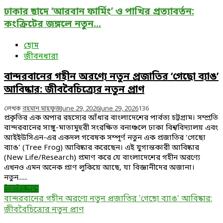
ছাদে
উদগীরণ:
ঢাকার ছাদে ‘আরবান ফার্মিং’ ও পাখির প্রত্যাবর্তন:
‘আরবান
জলবায়ু
ফার্মিং’
পরিবর্তনের
কংক্রিটের জঙ্গলে নতুন...
ও
ভয়াবহ
পাখির
হোম
‘টাইম
প্রত্যাবর্তন:
জীবনধারা
বোম’
কংক্রিটের
বান্দরবানের গহীন অরণ্যে নতুন প্রজাতির ‘গেছো ব্যাঙ’
জঙ্গলে
আবিষ্কার: জীববৈচিত্র্যের নতুন প্রাণ
নতুন
ইকোসিস্টেম
লেখক
রহমান মাহফুজ
June 29, 2026
June 29, 2026
136
প্রকৃতির এক অপার রহস্যের আঁধার বাংলাদেশের পার্বত্য চট্টগ্রাম। সম্প্রতি
বান্দরবানের সাঙ্গু-মাতামুহুরী সংরক্ষিত বনাঞ্চলে ঢাকা বিশ্ববিদ্যালয় এবং
আইইউসিএন-এর একদল গবেষক সম্পূর্ণ নতুন এক প্রজাতির ‘গেছো
ব্যাঙ’ (Tree Frog) আবিষ্কার করেছেন। এই যুগান্তকারী আবিষ্কার
(New Life/Research) প্রমাণ করে যে বাংলাদেশের গহীন অরণ্যে
এখনও এমন অনেক প্রাণ লুকিয়ে আছে, যা বিজ্ঞানীদের অজানা।
নতুন......
বিস্তারিত পড়ুন
বান্দরবানের গহীন অরণ্যে নতুন প্রজাতির 'গেছো ব্যাঙ' আবিষ্কার:
জীববৈচিত্র্যের নতুন প্রাণ