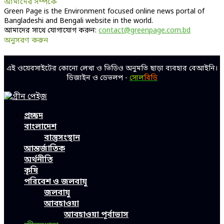
আমাদের সম্পর্কে
Green Page is the Environment focused online news portal of
Bangladeshi and Bengali website in the world.
আমাদের সাথে যোগাযোগ করুন:
contact@greenpage.com.bd
অনুসরণ করুন
Facebook
Twitter
Linkedin
Youtube
এই ওয়েবসাইটের কোনো লেখা ও ভিডিও অনুমতি ছাড়া ব্যবহার বেআইনি।
ডিজাইন ও ডেভলপ -
সোল
বিডি
Facebook
Twitter
Linkedin
Youtube
প্রচ্ছদ
বাংলাদেশ
বাস্তুসংস্থান
আন্তর্জাতিক
অর্থনীতি
কৃষি
পরিবেশ ও জলবায়ু
জলবায়ু
আবহাওয়া
আবহাওয়া পূর্বাভাস