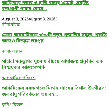
আফ্রিকায় গন্ডার ও হাতি রক্ষায় ‘এআই’ প্রযুক্তি:
ও
হাতি
বন্যপ্রাণী পাচার রোধে...
রক্ষায়
‘এআই’
August 3, 2026
August 3, 2026
0
মেকং
প্রযুক্তি:
জীববৈচিত্র্য
অববাহিকায়
বন্যপ্রাণী
মেকং অববাহিকায় ৩৮০টি নতুন প্রজাতির সন্ধান: প্রকৃতি
৩৮০টি
পাচার
নতুন
রোধে
আজও বিস্ময়ে ভরপুর
প্রজাতির
নতুন
সাহারা
সন্ধান:
জানা-অজানা
যুগের
মরুভূমির
প্রকৃতি
সূচনা
সাহারা মরুভূমির ধুলোয় বাঁচছে আমাজন: প্রকৃতির এক
ধুলোয়
আজও
বাঁচছে
বিস্ময়ে
বিস্ময়কর আন্তঃসম্পর্ক
আমাজন:
ভরপুর
আর্কটিকের
প্রকৃতির
আন্তর্জাতিক পরিবেশ
বরফ
এক
আর্কটিকের বরফ গলে মিথেন গ্যাসের বিশাল উদগীরণ:
গলে
বিস্ময়কর
মিথেন
আন্তঃসম্পর্ক
জলবায়ু পরিবর্তনের ভয়াবহ...
গ্যাসের
ঢাকার
বিশাল
কৃষি পরিবেশ