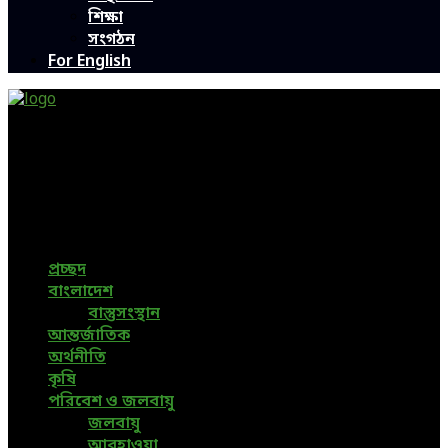
শিক্ষা
সংগঠন
For English
Green Page | Only One Environment News Portal in
Bangladesh
Bangladeshi News, International News, Environmental
News, Bangla News, Latest News, Special News, Sports
News, All Bangladesh Local News and Every Situation of
the world are available in this Bangla News Website.
প্রচ্ছদ
বাংলাদেশ
বাস্তুসংস্থান
আন্তর্জাতিক
অর্থনীতি
কৃষি
পরিবেশ ও জলবায়ু
জলবায়ু
আবহাওয়া