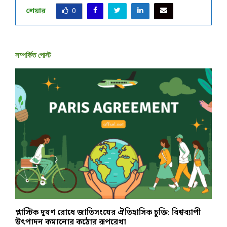
শেয়ার
0
সম্পর্কিত পোস্ট
প্লাস্টিক দূষণ রোধে জাতিসংঘের ঐতিহাসিক চুক্তি: বিশ্বব্যাপী
১
উৎপাদন কমানোর কঠোর রূপরেখা