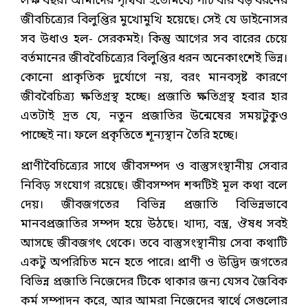
লক্ষ বছর। আমাদের পৃথিবী ইতোমধ্যে পাঁচ বার বড় ধরনের
জীবচিত্র্যের বিলুপ্তির মুখোমুখি হয়েছে। সেই যে ডাইনোসর
সব উধাও হল- সেরকমই। কিন্তু আগের সব বারের চেয়ে
বর্তমানের জীববৈচিত্র্যের বিলুপ্তির ধরন অনেকাংশেই ভিন্ন।
কোনো প্রাকৃতিক দুর্যোগে নয়, বরং মানবসৃষ্ট কারণে
জীববৈচিত্র্য ক্ষতিগ্রস্থ হচ্ছে। প্রজাতি ক্ষতিগ্রস্থ হবার হার
এতটাই দ্রত যে, নতুন প্রজাতির উন্মেষের সময়টুকুও
পাচ্ছেই না। ফলে প্রকৃতিতে শূন্যস্থান তৈরি হচ্ছে।
প্রাণীবৈচিত্র্যের সাথে জীবসম্পদ ও বাস্তুসংস্থানীয় সেবার
নিবিড় সংযোগ রয়েছে। জীবসম্পদ শব্দটিই মূল কথা বলে
দেয়। জীবজগতের বিভিন্ন প্রজাতি বিভিন্নভাবে
মানবপ্রজাতির সম্পদ হয়ে উঠছে। খাদ্য, বস্ত্র, ঔষধ সবই
আসছে জীবজগৎ থেকে। তবে বাস্তুসংস্থানীয় সেবা কথাটি
একটু অপরিচিত মনে হতে পারে। প্রাণী ও উদ্ভিদ জগতের
বিভিন্ন প্রজাতি নিজেদের টিকে থাকার জন্য যেসব জৈবিক
কর্ম সম্পাদন করে, আর আমরা নিজেদের স্বার্থে সেগুলোর