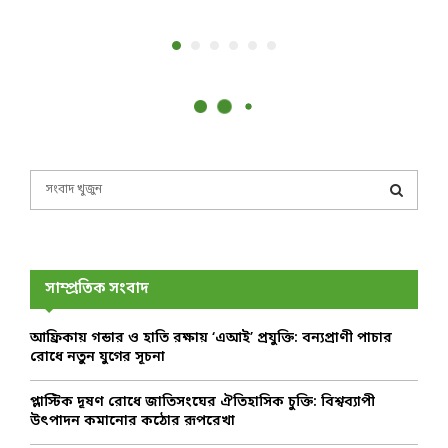
S
e
a
S
r
c
E
h
সাম্প্রতিক সংবাদ
f
A
o
আফ্রিকায় গন্ডার ও হাতি রক্ষায় ‘এআই’ প্রযুক্তি: বন্যপ্রাণী পাচার
r
R
রোধে নতুন যুগের সূচনা
:
C
প্লাস্টিক দূষণ রোধে জাতিসংঘের ঐতিহাসিক চুক্তি: বিশ্বব্যাপী
উৎপাদন কমানোর কঠোর রূপরেখা
H