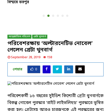
বিস্ময়ে ভরপুর
জ
আন্তর্জাতিক পরিবেশ
গ্রেটা থুনবার্গ
পরিবেশরক্ষায় ‘অল্টারনেটিভ নোবেল’
পেলেন গ্রেটা থুনবার্গ
September 28, 2019
158
শেয়ার
0
পরিবেশকর্মী ১৬ বছরের সুইডিশ কিশোরী গ্রেটা থুনবার্গকে
বিকল্প নোবেল পুরস্কার ‘রাইট লাইভলিহুড’ পুরস্কারে ভূষিত
করা হল। গ্রেটাসহ আরও চারজনকে এই পুরস্কারের জন্য