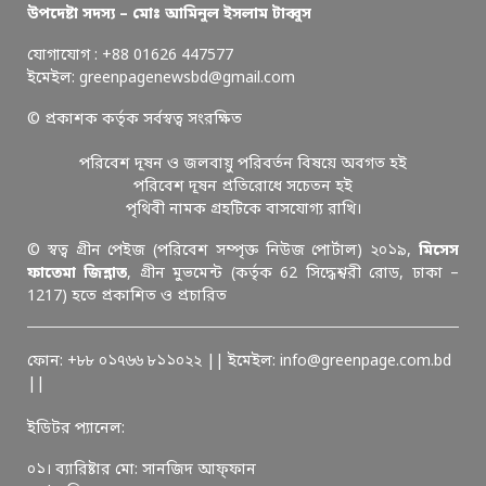
উপদেষ্টা সদস্য – মোঃ আমিনুল ইসলাম টাব্বুস
যোগাযোগ : +88 01626 447577
ইমেইল: greenpagenewsbd@gmail.com
© প্রকাশক কর্তৃক সর্বস্বত্ব সংরক্ষিত
পরিবেশ দূষন ও জলবায়ু পরিবর্তন বিষয়ে অবগত হই
পরিবেশ দূষন প্রতিরোধে সচেতন হই
পৃথিবী নামক গ্রহটিকে বাসযোগ্য রাখি।
© স্বত্ব গ্রীন পেইজ (পরিবেশ সম্পৃক্ত নিউজ পোর্টাল) ২০১৯,
মিসেস
ফাতেমা জিন্নাত
, গ্রীন মুভমেন্ট (কর্তৃক 62 সিদ্ধেশ্বরী রোড, ঢাকা –
1217) হতে প্রকাশিত ও প্রচারিত
ফোন: +৮৮ ০১৭৬৬ ৮১১০২২ || ইমেইল: info@greenpage.com.bd
||
ইডিটর প্যানেল:
০১। ব্যারিষ্টার মো: সানজিদ আফ্ফান