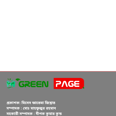
প্রকাশক: মিসেস ফাতেমা জিন্নাত
সম্পাদক : মোঃ মাহফুজুর রহমান
সহকারী সম্পাদক : দীপক কুমার কুন্ড