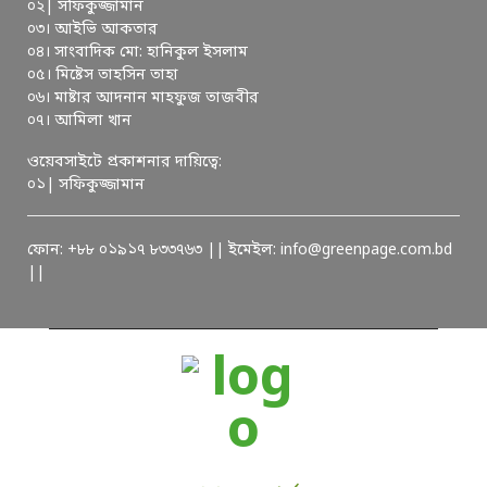
০২| সফিকুজ্জামান
০৩। আইভি আকতার
০৪। সাংবাদিক মো: হানিকুল ইসলাম
০৫। মিষ্টেস তাহসিন তাহা
০৬। মাষ্টার আদনান মাহফুজ তাজবীর
০৭। আমিলা খান
ওয়েবসাইটে প্রকাশনার দায়িত্বে:
০১| সফিকুজ্জামান
ফোন: +৮৮ ০১৯১৭ ৮৩৩৭৬৩ || ইমেইল: info@greenpage.com.bd
||