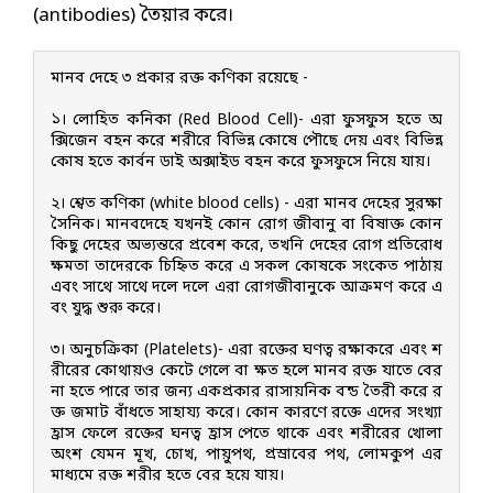
(antibodies) তৈয়ার করে।
মানব দেহে ৩ প্রকার রক্ত কণিকা রয়েছে - 

১। লোহিত কনিকা (Red Blood Cell)- এরা ফুসফুস হতে অ
ক্সিজেন বহন করে শরীরে বিভিন্ন কোষে পৌছে দেয় এবং বিভিন্ন 
কোষ হতে কার্বন ডাই অক্সাইড বহন করে ফুসফুসে নিয়ে যায়। 

২। শ্বেত কণিকা (white blood cells) - এরা মানব দেহের সুরক্ষা 
সৈনিক। মানবদেহে যখনই কোন রোগ জীবানু বা বিষাক্ত কোন 
কিছু দেহের অভ্যন্তরে প্রবেশ করে, তখনি দেহের রোগ প্রতিরোধ 
ক্ষমতা তাদেরকে চিহ্নিত করে এ সকল কোষকে সংকেত পাঠায় 
এবং সাথে সাথে দলে দলে এরা রোগজীবানুকে আক্রমণ করে এ
বং যুদ্ধ শুরু করে। 

৩। অনুচক্রিকা (Platelets)- এরা রক্তের ঘণত্ব রক্ষাকরে এবং শ
রীরের কোথায়ও কেটে গেলে বা ক্ষত হলে মানব রক্ত যাতে বের 
না হতে পারে তার জন্য একপ্রকার রাসায়নিক বন্ড তৈরী করে র
ক্ত জমাট বাঁধতে সাহায্য করে। কোন কারণে রক্তে এদের সংখ্যা 
হ্রাস ফেলে রক্তের ঘনত্ব হ্রাস পেতে থাকে এবং শরীরের খোলা 
অংশ যেমন মূখ, চোখ, পায়ুপথ, প্রস্রাবের পথ, লোমকুপ এর 
মাধ্যমে রক্ত শরীর হতে বের হয়ে যায়।