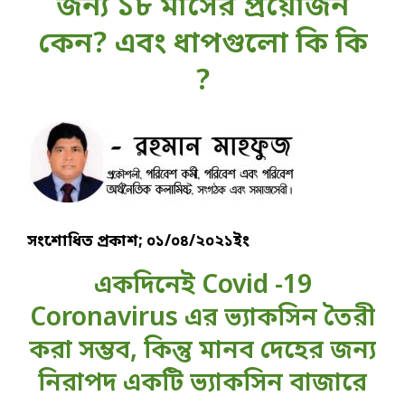
জন‍্য ১৮ মাসের প্রয়োজন
কেন? এবং ধাপগুলো কি কি
?
সংশোধিত প্রকাশ; ০১/০৪/২০২১ইং
একদিনেই Covid -19
Coronavirus এর ভ্যাকসিন তৈরী
করা সম্ভব, কিন্তু মানব দেহের জন্য
নিরাপদ একটি ভ্যাকসিন বাজারে