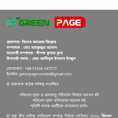
প্রকাশক: মিসেস ফাতেমা জিন্নাত
সম্পাদক : মোঃ মাহফুজুর রহমান
সহকারী সম্পাদক : দীপক কুমার কুন্ড
উপদেষ্টা সদস্য – মোঃ আমিনুল ইসলাম টাব্বুস
যোগাযোগ : +88 01626 447577
ইমেইল: greenpagenewsbd@gmail.com
© প্রকাশক কর্তৃক সর্বস্বত্ব সংরক্ষিত
পরিবেশ দূষন ও জলবায়ু পরিবর্তন বিষয়ে অবগত হই
পরিবেশ দূষন প্রতিরোধে সচেতন হই
পৃথিবী নামক গ্রহটিকে বাসযোগ্য রাখি।
© স্বত্ব গ্রীন পেইজ (পরিবেশ সম্পৃক্ত নিউজ পোর্টাল) ২০১৯,
মিসেস