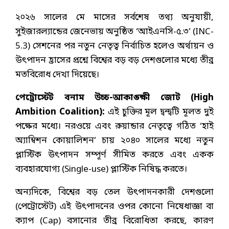
২০২৬ সালের মে মাসের সর্বশেষ তথ্য অনুযায়ী,
সুইজারল্যান্ডের জেনেভায় অনুষ্ঠিত ‘আইএনসি-৫.৩’ (INC-
5.3) সেশনের পর নতুন নেতৃত্ব নির্বাচিত হলেও অর্থায়ন ও
উৎপাদন হ্রাসের প্রশ্নে বিশ্বের বড় বড় দেশগুলোর মধ্যে তীব্র
মতবিরোধ দেখা দিয়েছে।
পেট্রোস্টেট বনাম উচ্চ-আকাঙ্ক্ষী জোট (High
Ambition Coalition):
এই চুক্তির মূল দ্বন্দ্বটি মূলত দুই
পক্ষের মধ্যে।
নরওয়ে এবং রুয়ান্ডার নেতৃত্বে গঠিত ‘হাই
অ্যাম্বিশন কোয়ালিশন’ চায় ২০৪০ সালের মধ্যে নতুন
প্লাস্টিক উৎপাদন সম্পূর্ণ সীমিত করতে এবং একক
ব্যবহারযোগ্য (Single-use) প্লাস্টিক নিষিদ্ধ করতে।
অন্যদিকে, বিশ্বের বড় তেল উৎপাদনকারী দেশগুলো
(পেট্রোস্টেট) এই উৎপাদনের ওপর কোনো নিষেধাজ্ঞা বা
ক্যাপ (Cap) বসানোর তীব্র বিরোধিতা করছে, কারণ