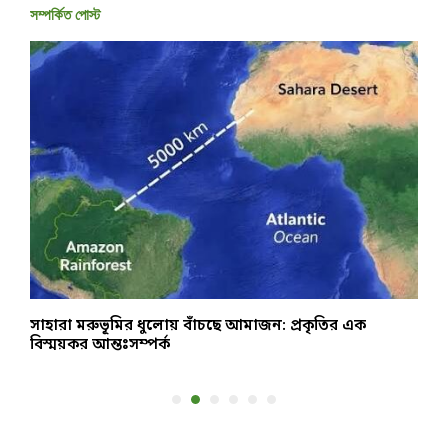
সম্পর্কিত পোস্ট
জও
সাহারা মরুভূমির ধুলোয় বাঁচছে আমাজন: প্রকৃতির এক
র
বিস্ময়কর আন্তঃসম্পর্ক
ব