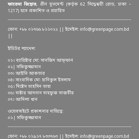
ফাতেমা জিন্নাত
, গ্রীন মুভমেন্ট (কর্তৃক 62 সিদ্ধেশ্বরী রোড, ঢাকা –
1217) হতে প্রকাশিত ও প্রচারিত
ফোন: +৮৮ ০১৭৬৬ ৮১১০২২ || ইমেইল: info@greenpage.com.bd
||
ইডিটর প্যানেল:
০১। ব্যারিষ্টার মো: সানজিদ আফ্ফান
০২| সফিকুজ্জামান
০৩। আইভি আকতার
০৪। সাংবাদিক মো: হানিকুল ইসলাম
০৫। মিষ্টেস তাহসিন তাহা
০৬। মাষ্টার আদনান মাহফুজ তাজবীর
০৭। আমিলা খান
ওয়েবসাইটে প্রকাশনার দায়িত্বে:
০১| সফিকুজ্জামান
ফোন: +৮৮ ০১৯১৭ ৮৩৩৭৬৩ || ইমেইল: info@greenpage.com.bd