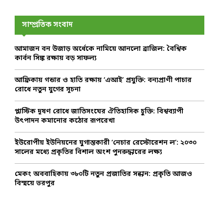
r
c
E
h
সাম্প্রতিক সংবাদ
f
A
o
আমাজন বন উজাড় অর্ধেকে নামিয়ে আনলো ব্রাজিল: বৈশ্বিক
r
R
কার্বন সিঙ্ক রক্ষায় বড় সাফল্য
:
C
আফ্রিকায় গন্ডার ও হাতি রক্ষায় ‘এআই’ প্রযুক্তি: বন্যপ্রাণী পাচার
রোধে নতুন যুগের সূচনা
H
প্লাস্টিক দূষণ রোধে জাতিসংঘের ঐতিহাসিক চুক্তি: বিশ্বব্যাপী
উৎপাদন কমানোর কঠোর রূপরেখা
ইউরোপীয় ইউনিয়নের যুগান্তকারী ‘নেচার রেস্টোরেশন ল’: ২০৩০
সালের মধ্যে প্রকৃতির বিশাল অংশ পুনরুদ্ধারের লক্ষ্য
মেকং অববাহিকায় ৩৮০টি নতুন প্রজাতির সন্ধান: প্রকৃতি আজও
বিস্ময়ে ভরপুর