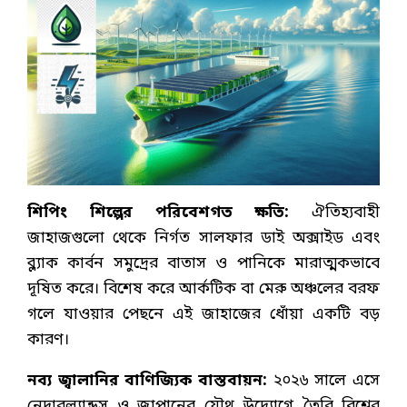
শিপিং শিল্পের পরিবেশগত ক্ষতি:
ঐতিহ্যবাহী
জাহাজগুলো থেকে নির্গত সালফার ডাই অক্সাইড এবং
ব্ল্যাক কার্বন সমুদ্রের বাতাস ও পানিকে মারাত্মকভাবে
দূষিত করে। বিশেষ করে আর্কটিক বা মেরু অঞ্চলের বরফ
গলে যাওয়ার পেছনে এই জাহাজের ধোঁয়া একটি বড়
কারণ।
নব্য জ্বালানির বাণিজ্যিক বাস্তবায়ন:
২০২৬ সালে এসে
নেদারল্যান্ডস ও জাপানের যৌথ উদ্যোগে তৈরি বিশ্বের