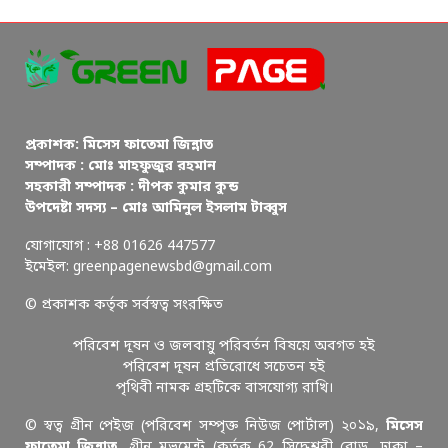
প্রকাশক: মিসেস ফাতেমা জিন্নাত
সম্পাদক : মোঃ মাহফুজুর রহমান
সহকারী সম্পাদক : দীপক কুমার কুন্ড
উপদেষ্টা সদস্য – মোঃ আমিনুল ইসলাম টাব্বুস
যোগাযোগ : +88 01626 447577
ইমেইল: greenpagenewsbd@gmail.com
© প্রকাশক কর্তৃক সর্বস্বত্ব সংরক্ষিত
পরিবেশ দূষন ও জলবায়ু পরিবর্তন বিষয়ে অবগত হই
পরিবেশ দূষন প্রতিরোধে সচেতন হই
পৃথিবী নামক গ্রহটিকে বাসযোগ্য রাখি।
© স্বত্ব গ্রীন পেইজ (পরিবেশ সম্পৃক্ত নিউজ পোর্টাল) ২০১৯,
মিসেস
ফাতেমা জিন্নাত
, গ্রীন মুভমেন্ট (কর্তৃক 62 সিদ্ধেশ্বরী রোড, ঢাকা –