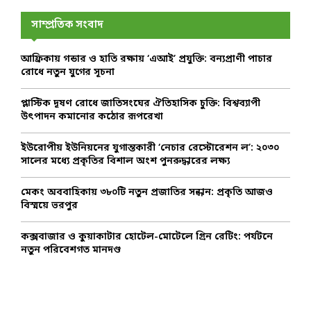
c
E
h
সাম্প্রতিক সংবাদ
f
A
o
আফ্রিকায় গন্ডার ও হাতি রক্ষায় ‘এআই’ প্রযুক্তি: বন্যপ্রাণী পাচার
r
R
রোধে নতুন যুগের সূচনা
:
C
প্লাস্টিক দূষণ রোধে জাতিসংঘের ঐতিহাসিক চুক্তি: বিশ্বব্যাপী
উৎপাদন কমানোর কঠোর রূপরেখা
H
ইউরোপীয় ইউনিয়নের যুগান্তকারী ‘নেচার রেস্টোরেশন ল’: ২০৩০
সালের মধ্যে প্রকৃতির বিশাল অংশ পুনরুদ্ধারের লক্ষ্য
মেকং অববাহিকায় ৩৮০টি নতুন প্রজাতির সন্ধান: প্রকৃতি আজও
বিস্ময়ে ভরপুর
কক্সবাজার ও কুয়াকাটার হোটেল-মোটেলে গ্রিন রেটিং: পর্যটনে
নতুন পরিবেশগত মানদণ্ড