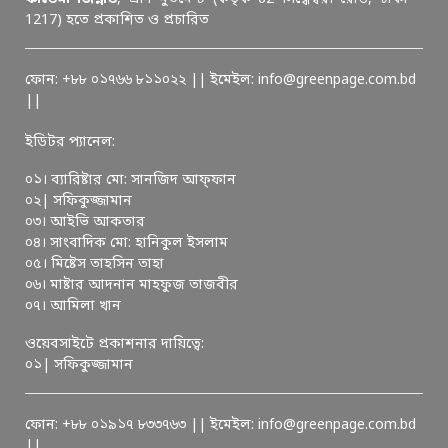
1217) হতে প্রকাশিত ও প্রচারিত
ফোন: +৮৮ ০১৭৬৬ ৮১১০২২ || ইমেইল: info@greenpage.com.bd
||
ইডিটর প্যানেল:
০১। ব্যারিষ্টার মো: সানজিদ আফ্ফান
০২| সফিকুজ্জামান
০৩। আইভি আকতার
০৪। সাংবাদিক মো: হানিকুল ইসলাম
০৫। মিষ্টেস তাহসিন তাহা
০৬। মাষ্টার আদনান মাহফুজ তাজবীর
০৭। আমিলা খান
ওয়েবসাইটে প্রকাশনার দায়িত্বে:
০১| সফিকুজ্জামান
ফোন: +৮৮ ০১৯১৭ ৮৩৩৭৬৩ || ইমেইল: info@greenpage.com.bd
||