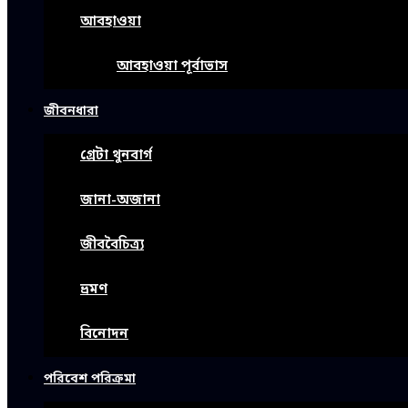
আবহাওয়া
আবহাওয়া পূর্বাভাস
জীবনধারা
গ্রেটা থুনবার্গ
জানা-অজানা
জীববৈচিত্র্য
ভ্রমণ
বিনোদন
পরিবেশ পরিক্রমা