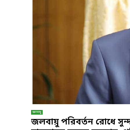
জলবায়ু
জলবায়ু পরিবর্তন রোধে সুন্দ