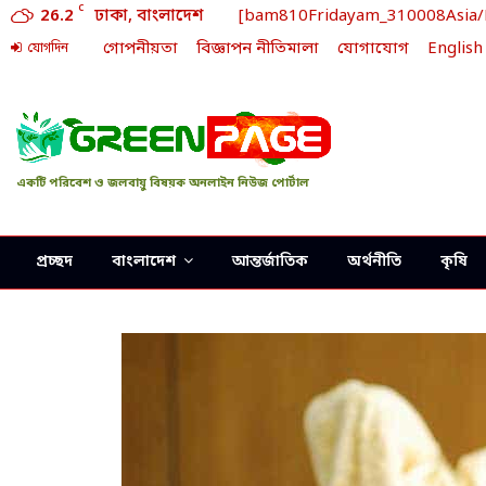
C
26.2
ঢাকা, বাংলাদেশ
[bam810Fridayam_310008Asia/Dh
গোপনীয়তা
বিজ্ঞাপন নীতিমালা
যোগাযোগ
English
যোগদিন
একটি পরিবেশ ও জলবায়ু বিষয়ক অনলাইন নিউজ পোর্টাল
প্রচ্ছদ
বাংলাদেশ
আন্তর্জাতিক
অর্থনীতি
কৃষি