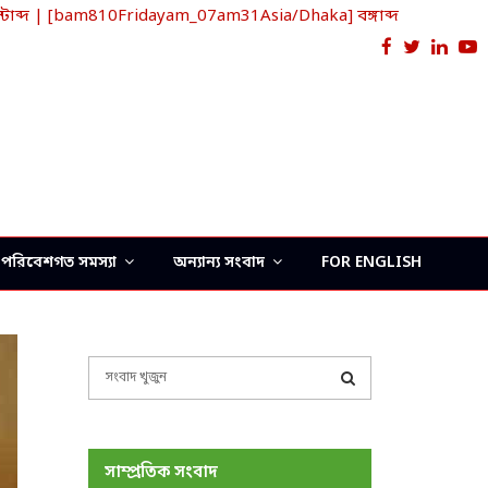
াব্দ | [bam810Fridayam_07am31Asia/Dhaka] বঙ্গাব্দ
Facebook
Twitter
Link
Y
পরিবেশগত সমস্যা
অন্যান্য সংবাদ
FOR ENGLISH
S
e
a
S
r
c
E
সাম্প্রতিক সংবাদ
h