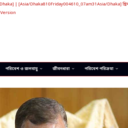
aka] | [Asia/Dhaka810Friday004610_07am31Asia/Dhaka] খ্রিস্ট
 Version
পরিবেশ ও জলবায়ু
জীবনধারা
পরিবেশ পরিক্রমা