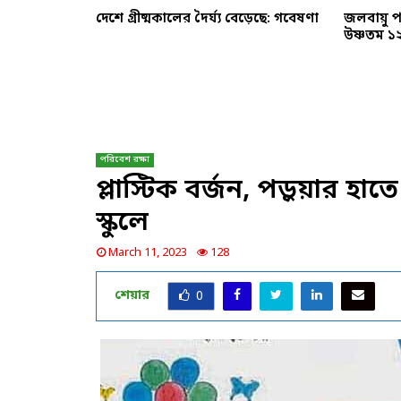
যান্টার্কটিকার
দেশে গ্রীষ্মকালের দৈর্ঘ্য বেড়েছে: গবেষণা
জলবায়ু 
উষ্ণতম ১
পরিবেশ রক্ষা
প্লাস্টিক বর্জন, পড়ুয়ার হ
স্কুলে
March 11, 2023
128
শেয়ার
0