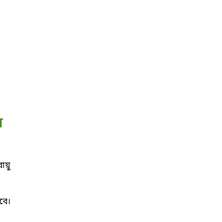
ন
য়ু
বে।