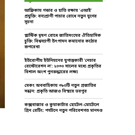
f
A
আফ্রিকায় গন্ডার ও হাতি রক্ষায় ‘এআই’
o
প্রযুক্তি: বন্যপ্রাণী পাচার রোধে নতুন যুগের
r
R
সূচনা
:
C
প্লাস্টিক দূষণ রোধে জাতিসংঘের ঐতিহাসিক
চুক্তি: বিশ্বব্যাপী উৎপাদন কমানোর কঠোর
H
রূপরেখা
ইউরোপীয় ইউনিয়নের যুগান্তকারী ‘নেচার
রেস্টোরেশন ল’: ২০৩০ সালের মধ্যে প্রকৃতির
বিশাল অংশ পুনরুদ্ধারের লক্ষ্য
মেকং অববাহিকায় ৩৮০টি নতুন প্রজাতির
সন্ধান: প্রকৃতি আজও বিস্ময়ে ভরপুর
কক্সবাজার ও কুয়াকাটার হোটেল-মোটেলে
গ্রিন রেটিং: পর্যটনে নতুন পরিবেশগত মানদণ্ড