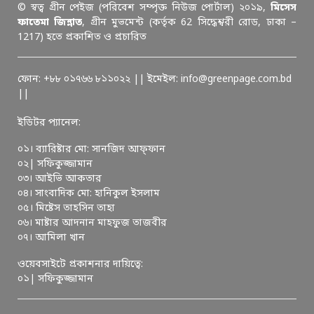
© স্বত্ব গ্রীন পেইজ (পরিবেশ সম্পৃক্ত নিউজ পোর্টাল) ২০১৯,
মিসেস
ফাতেমা জিন্নাত
, গ্রীন মুভমেন্ট (কর্তৃক 62 সিদ্ধেশ্বরী রোড, ঢাকা –
1217) হতে প্রকাশিত ও প্রচারিত
ফোন: +৮৮ ০১৭৬৬ ৮১১০২২ || ইমেইল: info@greenpage.com.bd
||
ইডিটর প্যানেল:
০১। ব্যারিষ্টার মো: সানজিদ আফ্ফান
০২| সফিকুজ্জামান
০৩। আইভি আকতার
০৪। সাংবাদিক মো: হানিকুল ইসলাম
০৫। মিষ্টেস তাহসিন তাহা
০৬। মাষ্টার আদনান মাহফুজ তাজবীর
০৭। আমিলা খান
ওয়েবসাইটে প্রকাশনার দায়িত্বে:
০১| সফিকুজ্জামান