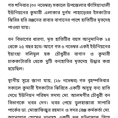
গত শনিবার (৩০ নভেম্বর) সকালে উপজেলার ফাঁসিয়াখালী
ইউনিয়নের কুমারী এলাকার দুর্গম পাহাড়েরর ইসকাটার
ঝিরির হরি রঞ্জনের রাবার বাগানের পাশে হাতিটির মৃতদেহ
পাওয়া যায়।
বন বিভাগের ধারণা, মৃত হাতিটির বয়স আনুমানিক ২৪
থেকে ২৫ বছর হবে। আগে গত ৬ নভেম্বর একই ইউনিয়নের
ইয়াংছা সলিমুল হক চৌধুরীর বাগান ও কুমারী
চাককাটাররি থেকে দুটি বন্যহাতির মৃতদেহ উদ্ধার করা
হয়েছিল।
স্থানীয় সূত্রে জানা যায়, (২৮ নভেম্বর) গত বৃহস্পতিবার
সকালে কুমারী ইসকাটার ঝিরিতে একটি অসুস্থ বন্য হাতি
দেখে ইউনিয়ন পরিষদ সদস্য মো. আলমগীর চৌধুরী বন
বিভাগকে খবর দেন। খবর পেয়ে ডুলহাজারা সাপারি
পার্কের ডা. মোস্তাফিজুর রহমান ও সদর রেঞ্জ কর্মকর্তা মো.
আনোয়ার হোসেন খানসহ একটি দল ঘটনাস্থলে গিয়ে