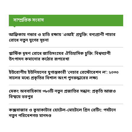
a
S
r
c
E
h
সাম্প্রতিক সংবাদ
f
A
o
আফ্রিকায় গন্ডার ও হাতি রক্ষায় ‘এআই’ প্রযুক্তি: বন্যপ্রাণী পাচার
r
R
রোধে নতুন যুগের সূচনা
:
C
প্লাস্টিক দূষণ রোধে জাতিসংঘের ঐতিহাসিক চুক্তি: বিশ্বব্যাপী
উৎপাদন কমানোর কঠোর রূপরেখা
H
ইউরোপীয় ইউনিয়নের যুগান্তকারী ‘নেচার রেস্টোরেশন ল’: ২০৩০
সালের মধ্যে প্রকৃতির বিশাল অংশ পুনরুদ্ধারের লক্ষ্য
মেকং অববাহিকায় ৩৮০টি নতুন প্রজাতির সন্ধান: প্রকৃতি আজও
বিস্ময়ে ভরপুর
কক্সবাজার ও কুয়াকাটার হোটেল-মোটেলে গ্রিন রেটিং: পর্যটনে
নতুন পরিবেশগত মানদণ্ড