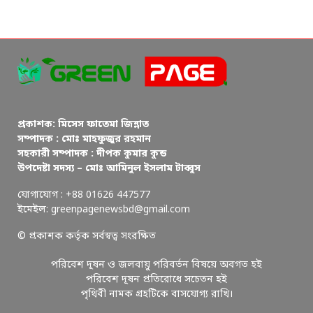
প্রকাশক: মিসেস ফাতেমা জিন্নাত
সম্পাদক : মোঃ মাহফুজুর রহমান
সহকারী সম্পাদক : দীপক কুমার কুন্ড
উপদেষ্টা সদস্য – মোঃ আমিনুল ইসলাম টাব্বুস
যোগাযোগ : +88 01626 447577
ইমেইল: greenpagenewsbd@gmail.com
© প্রকাশক কর্তৃক সর্বস্বত্ব সংরক্ষিত
পরিবেশ দূষন ও জলবায়ু পরিবর্তন বিষয়ে অবগত হই
পরিবেশ দূষন প্রতিরোধে সচেতন হই
পৃথিবী নামক গ্রহটিকে বাসযোগ্য রাখি।