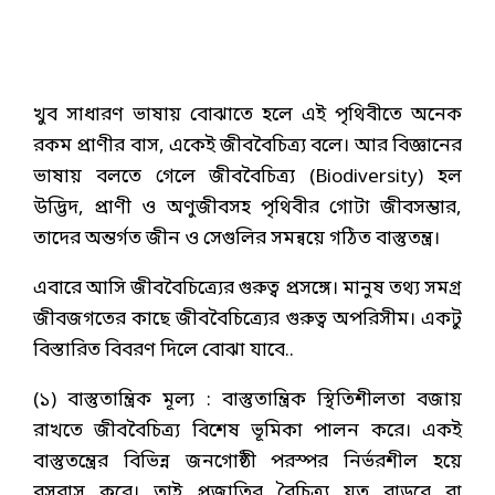
খুব সাধারণ ভাষায় বোঝাতে হলে এই পৃথিবীতে অনেক
রকম প্রাণীর বাস, একেই জীববৈচিত্র্য বলে। আর বিজ্ঞানের
ভাষায় বলতে গেলে জীববৈচিত্র্য (Biodiversity) হল
উদ্ভিদ, প্রাণী ও অণুজীবসহ পৃথিবীর গোটা জীবসম্ভার,
তাদের অন্তর্গত জীন ও সেগুলির সমন্বয়ে গঠিত বাস্তুতন্ত্র।
এবারে আসি জীববৈচিত্র্যের গুরুত্ব প্রসঙ্গে। মানুষ তথ্য সমগ্র
জীবজগতের কাছে জীববৈচিত্র্যের গুরুত্ব অপরিসীম। একটু
বিস্তারিত বিবরণ দিলে বোঝা যাবে..
(১) বাস্তুতান্ত্রিক মূল্য : বাস্তুতান্ত্রিক স্থিতিশীলতা বজায়
রাখতে জীববৈচিত্র্য বিশেষ ভূমিকা পালন করে। একই
বাস্তুতন্ত্রের বিভিন্ন জনগোষ্ঠী পরস্পর নির্ভরশীল হয়ে
বসবাস করে। তাই প্রজাতির বৈচিত্র্য যত বাড়বে বা