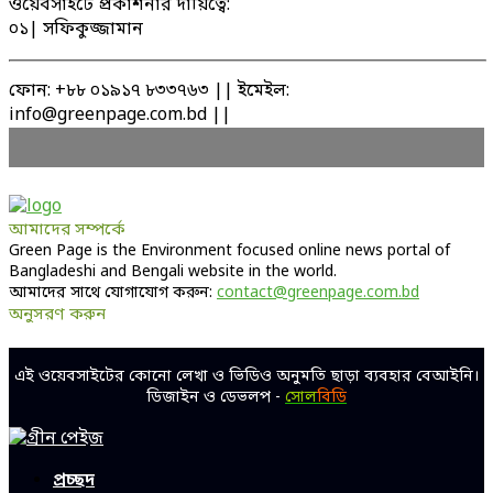
ওয়েবসাইটে প্রকাশনার দায়িত্বে:
০১| সফিকুজ্জামান
ফোন: +৮৮ ০১৯১৭ ৮৩৩৭৬৩ || ইমেইল:
info@greenpage.com.bd ||
আমাদের সম্পর্কে
Green Page is the Environment focused online news portal of
Bangladeshi and Bengali website in the world.
আমাদের সাথে যোগাযোগ করুন:
contact@greenpage.com.bd
অনুসরণ করুন
Facebook
Twitter
Linkedin
Youtube
এই ওয়েবসাইটের কোনো লেখা ও ভিডিও অনুমতি ছাড়া ব্যবহার বেআইনি।
ডিজাইন ও ডেভলপ -
সোল
বিডি
Facebook
Twitter
Linkedin
Youtube
প্রচ্ছদ