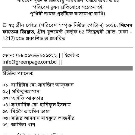
পরিবেশ দূষন ও জলবায়ু পরিবর্তন বিষয়ে অবগত হই
পরিবেশ দূষন প্রতিরোধে সচেতন হই
পৃথিবী নামক গ্রহটিকে বাসযোগ্য রাখি।
© স্বত্ব গ্রীন পেইজ (পরিবেশ সম্পৃক্ত নিউজ পোর্টাল) ২০১৯,
মিসেস
ফাতেমা জিন্নাত
, গ্রীন মুভমেন্ট (কর্তৃক 62 সিদ্ধেশ্বরী রোড, ঢাকা –
1217) হতে প্রকাশিত ও প্রচারিত
ফোন: +৮৮ ০১৭৬৬ ৮১১০২২ || ইমেইল:
info@greenpage.com.bd ||
ইডিটর প্যানেল:
০১। ব্যারিষ্টার মো: সানজিদ আফ্ফান
০২| সফিকুজ্জামান
০৩। আইভি আকতার
০৪। সাংবাদিক মো: হানিকুল ইসলাম
০৫। মিষ্টেস তাহসিন তাহা
০৬। মাষ্টার আদনান মাহফুজ তাজবীর
০৭। আমিলা খান