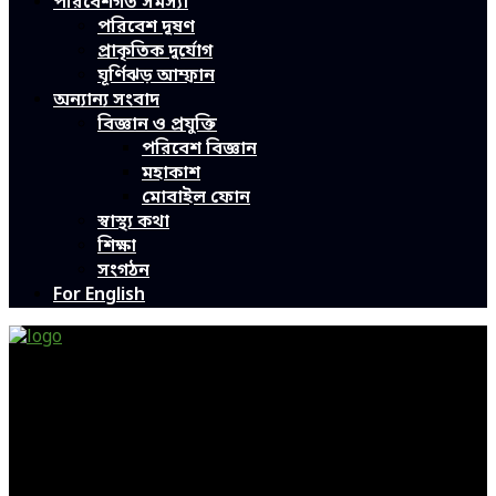
পরিবেশগত সমস্যা
পরিবেশ দূষণ
প্রাকৃতিক দুর্যোগ
ঘূর্ণিঝড় আম্ফান
অন্যান্য সংবাদ
বিজ্ঞান ও প্রযুক্তি
পরিবেশ বিজ্ঞান
মহাকাশ
মোবাইল ফোন
স্বাস্থ্য কথা
শিক্ষা
সংগঠন
For English
Green Page | Only One Environment News Portal in
Bangladesh
Bangladeshi News, International News, Environmental
News, Bangla News, Latest News, Special News, Sports
News, All Bangladesh Local News and Every Situation of
the world are available in this Bangla News Website.