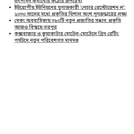
উৎপাদন কমানোর কঠোর রূপরেখা
ইউরোপীয় ইউনিয়নের যুগান্তকারী ‘নেচার রেস্টোরেশন ল’:
২০৩০ সালের মধ্যে প্রকৃতির বিশাল অংশ পুনরুদ্ধারের লক্ষ্য
মেকং অববাহিকায় ৩৮০টি নতুন প্রজাতির সন্ধান: প্রকৃতি
আজও বিস্ময়ে ভরপুর
কক্সবাজার ও কুয়াকাটার হোটেল-মোটেলে গ্রিন রেটিং:
পর্যটনে নতুন পরিবেশগত মানদণ্ড