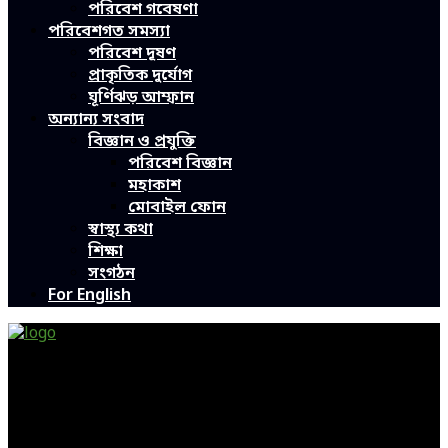
পরিবেশ গবেষণা
পরিবেশগত সমস্যা
পরিবেশ দূষণ
প্রাকৃতিক দুর্যোগ
ঘূর্ণিঝড় আম্ফান
অন্যান্য সংবাদ
বিজ্ঞান ও প্রযুক্তি
পরিবেশ বিজ্ঞান
মহাকাশ
মোবাইল ফোন
স্বাস্থ্য কথা
শিক্ষা
সংগঠন
For English
Green Page | Only One Environment News Portal in
Bangladesh
Bangladeshi News, International News, Environmental
News, Bangla News, Latest News, Special News, Sports
News, All Bangladesh Local News and Every Situation of