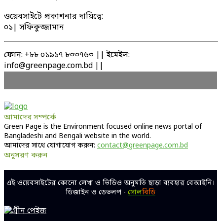
ওয়েবসাইটে প্রকাশনার দায়িত্বে:
০১| সফিকুজ্জামান
ফোন: +৮৮ ০১৯১৭ ৮৩৩৭৬৩ || ইমেইল:
info@greenpage.com.bd ||
আমাদের সম্পর্কে
Green Page is the Environment focused online news portal of
Bangladeshi and Bengali website in the world.
আমাদের সাথে যোগাযোগ করুন:
contact@greenpage.com.bd
অনুসরণ করুন
Facebook
Twitter
Linkedin
Youtube
এই ওয়েবসাইটের কোনো লেখা ও ভিডিও অনুমতি ছাড়া ব্যবহার বেআইনি।
ডিজাইন ও ডেভলপ -
সোল
বিডি