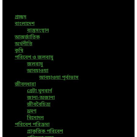
the world are available in this Bangla News Website.
প্রচ্ছদ
বাংলাদেশ
বাস্তুসংস্থান
আন্তর্জাতিক
অর্থনীতি
কৃষি
পরিবেশ ও জলবায়ু
জলবায়ু
আবহাওয়া
আবহাওয়া পূর্বাভাস
জীবনধারা
গ্রেটা থুনবার্গ
জানা-অজানা
জীববৈচিত্র্য
ভ্রমণ
বিনোদন
পরিবেশ পরিক্রমা
প্রাকৃতিক পরিবেশ