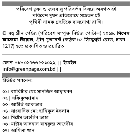
পরিবেশ দূষন ও জলবায়ু পরিবর্তন বিষয়ে অবগত হই
পরিবেশ দূষন প্রতিরোধে সচেতন হই
পৃথিবী নামক গ্রহটিকে বাসযোগ্য রাখি।
© স্বত্ব গ্রীন পেইজ (পরিবেশ সম্পৃক্ত নিউজ পোর্টাল) ২০১৯,
মিসেস
ফাতেমা জিন্নাত
, গ্রীন মুভমেন্ট (কর্তৃক 62 সিদ্ধেশ্বরী রোড, ঢাকা –
1217) হতে প্রকাশিত ও প্রচারিত
ফোন: +৮৮ ০১৭৬৬ ৮১১০২২ || ইমেইল:
info@greenpage.com.bd ||
ইডিটর প্যানেল:
০১। ব্যারিষ্টার মো: সানজিদ আফ্ফান
০২| সফিকুজ্জামান
০৩। আইভি আকতার
০৪। সাংবাদিক মো: হানিকুল ইসলাম
০৫। মিষ্টেস তাহসিন তাহা
০৬। মাষ্টার আদনান মাহফুজ তাজবীর
০৭। আমিলা খান