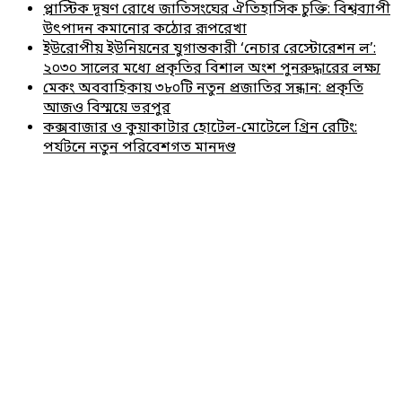
প্লাস্টিক দূষণ রোধে জাতিসংঘের ঐতিহাসিক চুক্তি: বিশ্বব্যাপী
উৎপাদন কমানোর কঠোর রূপরেখা
ইউরোপীয় ইউনিয়নের যুগান্তকারী ‘নেচার রেস্টোরেশন ল’:
২০৩০ সালের মধ্যে প্রকৃতির বিশাল অংশ পুনরুদ্ধারের লক্ষ্য
মেকং অববাহিকায় ৩৮০টি নতুন প্রজাতির সন্ধান: প্রকৃতি
আজও বিস্ময়ে ভরপুর
কক্সবাজার ও কুয়াকাটার হোটেল-মোটেলে গ্রিন রেটিং:
পর্যটনে নতুন পরিবেশগত মানদণ্ড