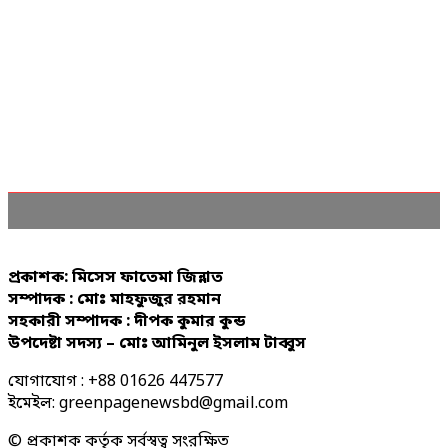
প্রকাশক: মিসেস ফাতেমা জিন্নাত
সম্পাদক : মোঃ মাহফুজুর রহমান
সহকারী সম্পাদক : দীপক কুমার কুন্ড
উপদেষ্টা সদস্য – মোঃ আমিনুল ইসলাম টাব্বুস
যোগাযোগ : +88 01626 447577
ইমেইল: greenpagenewsbd@gmail.com
© প্রকাশক কর্তৃক সর্বস্বত্ব সংরক্ষিত