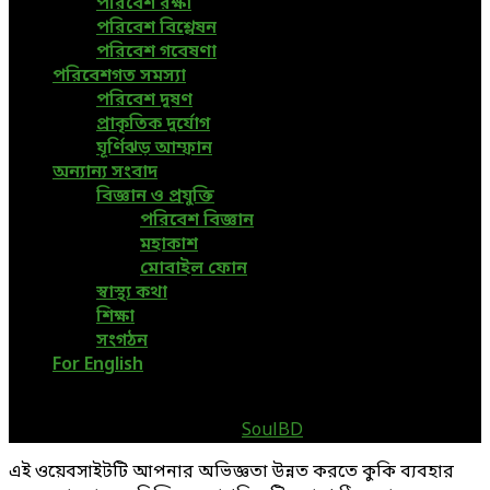
পরিবেশ রক্ষা
পরিবেশ বিশ্লেষন
পরিবেশ গবেষণা
পরিবেশগত সমস্যা
পরিবেশ দূষণ
প্রাকৃতিক দুর্যোগ
ঘূর্ণিঝড় আম্ফান
অন্যান্য সংবাদ
বিজ্ঞান ও প্রযুক্তি
পরিবেশ বিজ্ঞান
মহাকাশ
মোবাইল ফোন
স্বাস্থ্য কথা
শিক্ষা
সংগঠন
For English
@2019 - www.greenpage.com.bd. All Right Reserved.
Designed and Developed by
SoulBD
Facebook
Twitter
Linkedin
Youtube
এই ওয়েবসাইটটি আপনার অভিজ্ঞতা উন্নত করতে কুকি ব্যবহার