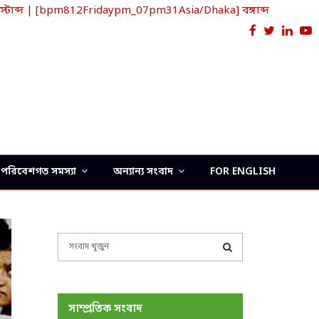
টাব্দ | [bpm812Fridaypm_07pm31Asia/Dhaka] বঙ্গাব্দ
Facebook
Twitter
Link
Y
পরিবেশগত সমস্যা
অন্যান্য সংবাদ
FOR ENGLISH
S
e
a
S
r
c
E
সাম্প্রতিক সংবাদ
h