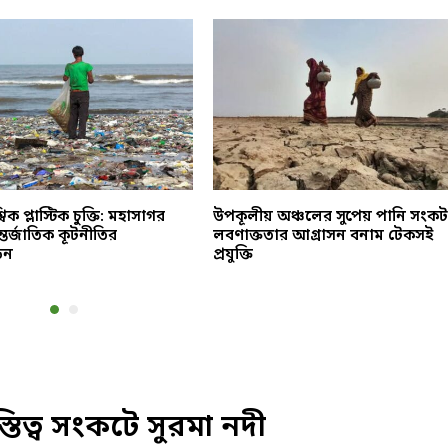
িক প্লাস্টিক চুক্তি: মহাসাগর
উপকূলীয় অঞ্চলের সুপেয় পানি সংকট
ন্তর্জাতিক কূটনীতির
লবণাক্ততার আগ্রাসন বনাম টেকসই
েন
প্রযুক্তি
্তিত্ব সংকটে সুরমা নদী