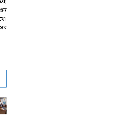
্যে
গুন
খে।
এসব