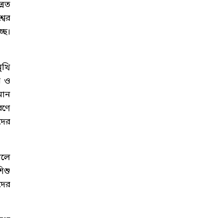
্নত
বের
ছে।
ুখি
র ও
মান
রণে
দের
মলে
িশু
াদের