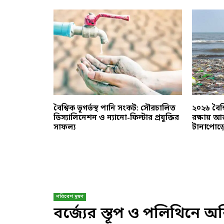
 এনার্জি:
বৈশ্বিক ভূগর্ভস্থ পানি সংকট: সৌরচালিত
২০২৬ বৈশ্ব
্বালানি খাতে
ডিস্যালিনেশন ও ন্যানো-ফিল্টার প্রযুক্তির
রক্ষায় আ
সাফল্য
টানাপোড়
পরিবেশ দূষণ
বর্জ্যের স্তূপ ও পলিথিনে অস