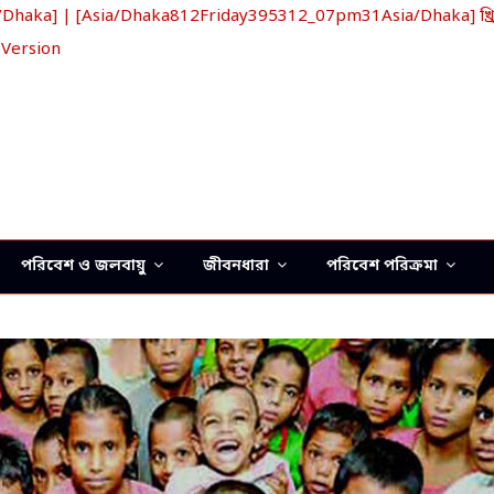
aka] | [Asia/Dhaka812Friday395312_07pm31Asia/Dhaka] খ্রিস্
 Version
পরিবেশ ও জলবায়ু
জীবনধারা
পরিবেশ পরিক্রমা