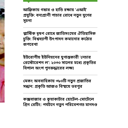
f
A
আফ্রিকায় গন্ডার ও হাতি রক্ষায় ‘এআই’
o
প্রযুক্তি: বন্যপ্রাণী পাচার রোধে নতুন যুগের
r
R
সূচনা
:
C
প্লাস্টিক দূষণ রোধে জাতিসংঘের ঐতিহাসিক
চুক্তি: বিশ্বব্যাপী উৎপাদন কমানোর কঠোর
H
রূপরেখা
ইউরোপীয় ইউনিয়নের যুগান্তকারী ‘নেচার
রেস্টোরেশন ল’: ২০৩০ সালের মধ্যে প্রকৃতির
বিশাল অংশ পুনরুদ্ধারের লক্ষ্য
মেকং অববাহিকায় ৩৮০টি নতুন প্রজাতির
সন্ধান: প্রকৃতি আজও বিস্ময়ে ভরপুর
কক্সবাজার ও কুয়াকাটার হোটেল-মোটেলে
গ্রিন রেটিং: পর্যটনে নতুন পরিবেশগত মানদণ্ড