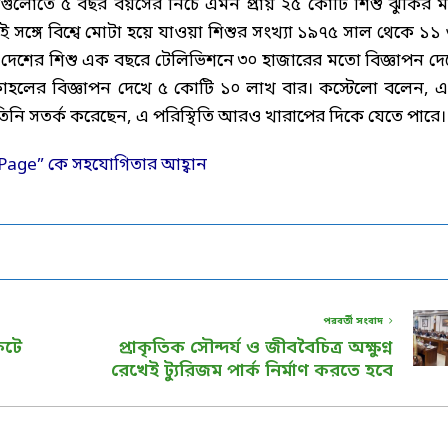
শগুলোতে ৫ বছর বয়সের নিচে এমন প্রায় ২৫ কোটি শিশু ঝুঁকির মধ
কই সঙ্গে বিশ্বে মোটা হয়ে যাওয়া শিশুর সংখ্যা ১৯৭৫ সাল থেকে ১১ 
িছু দেশের শিশু এক বছরে টেলিভিশনে ৩০ হাজারের মতো বিজ্ঞাপন দে
লকোহলের বিজ্ঞাপন দেখে ৫ কোটি ১০ লাখ বার। কস্টেলো বলেন, 
্ব। তিনি সতর্ক করেছেন, এ পরিস্থিতি আরও খারাপের দিকে যেতে পারে।
পরবর্তী সংবাদ
কটে
প্রাকৃতিক সৌন্দর্য ও জীববৈচিত্র অক্ষুণ্ন
রেখেই ট্যুরিজম পার্ক নির্মাণ করতে হবে