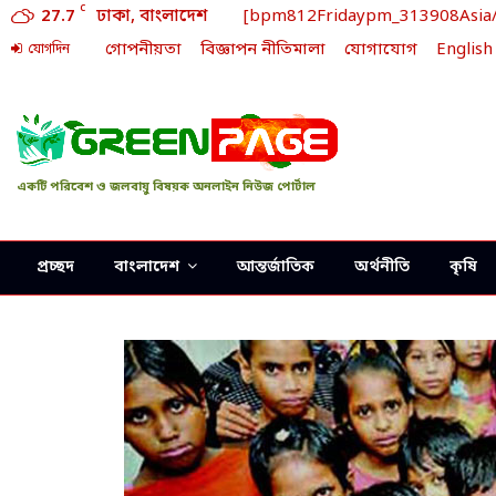
C
27.7
ঢাকা, বাংলাদেশ
[bpm812Fridaypm_313908Asia/Dh
গোপনীয়তা
বিজ্ঞাপন নীতিমালা
যোগাযোগ
English
যোগদিন
একটি পরিবেশ ও জলবায়ু বিষয়ক অনলাইন নিউজ পোর্টাল
প্রচ্ছদ
বাংলাদেশ
আন্তর্জাতিক
অর্থনীতি
কৃষি