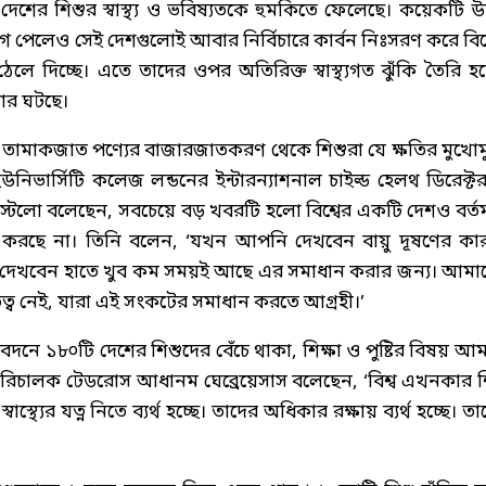
দেশের শিশুর স্বাস্থ্য ও ভবিষ্যতকে হুমকিতে ফেলেছে। কয়েকটি উন
গ পেলেও সেই দেশগুলোই আবার নির্বিচারে কার্বন নিঃসরণ করে বিশ্
লে দিচ্ছে। এতে তাদের ওপর অতিরিক্ত স্বাস্থ্যগত ঝুঁকি তৈরি হচ্
তার ঘটছে।
োহল ও তামাকজাত পণ্যের বাজারজাতকরণ থেকে শিশুরা যে ক্ষতির মুখোম
নিভার্সিটি কলেজ লন্ডনের ইন্টারন্যাশনাল চাইল্ড হেলথ ডিরেক্ট
ি কস্টেলো বলেছেন, সবচেয়ে বড় খবরটি হলো বিশ্বের একটি দেশও বর্ত
িশ্চিত করছে না। তিনি বলেন, ‘যখন আপনি দেখবেন বায়ু দূষণের কা
খন দেখবেন হাতে খুব কম সময়ই আছে এর সমাধান করার জন্য। আমা
্ব নেই, যারা এই সংকটের সমাধান করতে আগ্রহী।’
িবেদনে ১৮০টি দেশের শিশুদের বেঁচে থাকা, শিক্ষা ও পুষ্টির বিষয় আ
ার মহাপরিচালক টেডরোস আধানম ঘেব্রেয়েসাস বলেছেন, ‘বিশ্ব এখনকার শ
বাস্থ্যের যত্ন নিতে ব্যর্থ হচ্ছে। তাদের অধিকার রক্ষায় ব্যর্থ হচ্ছে। ত