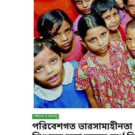
পরিবেশ ও জলবায়ু
পরিবেশগত ভারসাম্যহীনতা 