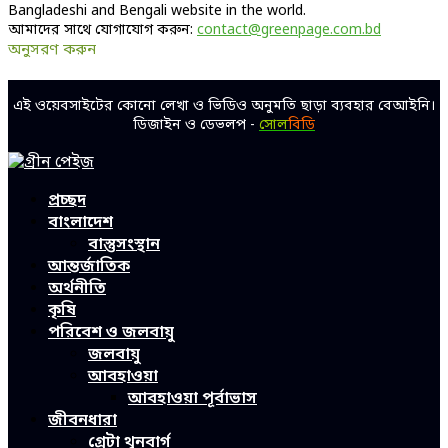
Bangladeshi and Bengali website in the world.
আমাদের সাথে যোগাযোগ করুন:
contact@greenpage.com.bd
অনুসরণ করুন
Facebook
Twitter
Linkedin
Youtube
এই ওয়েবসাইটের কোনো লেখা ও ভিডিও অনুমতি ছাড়া ব্যবহার বেআইনি।
ডিজাইন ও ডেভলপ -
সোল
বিডি
Facebook
Twitter
Linkedin
Youtube
প্রচ্ছদ
বাংলাদেশ
বাস্তুসংস্থান
আন্তর্জাতিক
অর্থনীতি
কৃষি
পরিবেশ ও জলবায়ু
জলবায়ু
আবহাওয়া
আবহাওয়া পূর্বাভাস
জীবনধারা
গ্রেটা থুনবার্গ