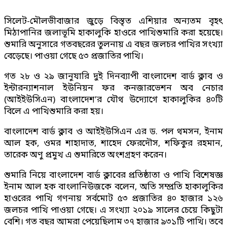
সিলেট-মৌলভীবাজার জুড়ে বিস্তৃত এশিয়ার অন্যতম বৃহৎ
মিঠাপানির জলাভূমি হাকালুকি হাওরে পাখিশুমারি করা হয়েছে।
শুমারি অনুসারে গতবছরের তুলনায় এ বছর জলচর পাখির সংখ্যা
বেড়েছে। পাওয়া গেছে ৫৩ প্রজাতির পাখি।
গত ২৮ ও ২৯ জানুযারি দুই দিনব্যাপী বাংলাদেশ বার্ড ক্লাব ও
ইন্টারন্যাশনাল ইউনিয়ন ফর কনজারভেশন অব নেচার
(আইইউসিএন) বাংলাদেশ’র যৌথ উদ্যোগে হাকালুকির ৪০টি
বিলে এ পাখিশুমারি করা হয়।
বাংলাদেশ বার্ড ক্লাব ও আইইউসিএন এর ড. পল থমসন, ইনাম
আল হক, ওমর শাহাদাত, শাহেদ ফেরদৌস, শফিকুর রহমান,
তারেক অণু প্রমুখ এ শুমারিতে অংশগ্রহণ করেন।
শুমারি নিয়ে বাংলাদেশ বার্ড ক্লাবের প্রতিষ্ঠাতা ও পাখি বিশেষজ্ঞ
ইনাম আল হক বাংলানিউজকে বলেন, অতি সম্প্রতি হাকালুকির
হাওরের পাখি গণনায় সর্বমোট ৫৩ প্রজাতির ৪০ হাজার ১২৬
জলচর পাখি পাওয়া গেছে। এ সংখ্যা ২০১৯ সালের চেয়ে কিছুটা
বেশি। গত বছর আমরা পেয়েছিলাম ৩৭ হাজার ৯৩১টি পাখি। তবে