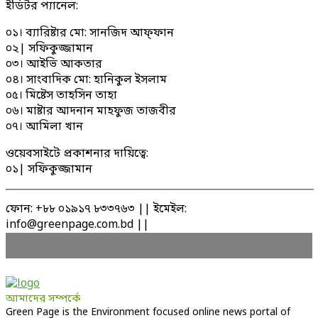
ইডিটর প্যানেল:
০১। ব্যারিষ্টার মো: সানজিদ আফ্ফান
০২| সফিকুজ্জামান
০৩। আইভি আকতার
০৪। সাংবাদিক মো: হানিকুল ইসলাম
০৫। মিষ্টেস তাহসিন তাহা
০৬। মাষ্টার আদনান মাহফুজ তাজবীর
০৭। আমিলা খান
ওয়েবসাইটে প্রকাশনার দায়িত্বে:
০১| সফিকুজ্জামান
ফোন: +৮৮ ০১৯১৭ ৮৩৩৭৬৩ || ইমেইল:
info@greenpage.com.bd ||
আমাদের সম্পর্কে
Green Page is the Environment focused online news portal of