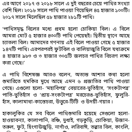
এর আগে ২০১৭ ও ২০১৮ সালে এ দুই বছরের চেয়ে পাখির সংখ্যা
বেশি ছিল। ২০১৮ সালে পাখি পাওয়া গিয়েছিল ৪৫ হাজার ১০০টি।
২০১৭ সালে মিলেছিল ৫৮ হাজার ২৮১টি পাখি।
‘পাখিসমৃদ্ধ বিলের মধ্যে প্রথম হলো চোকিয়া বিল। এ বিলে
আমরা মোট ৫ হাজার ৪৩০টি পাখি পেয়েছই। দ্বিতীয় স্থানে আছে
চ্যাতলা বিল। আমাদের গণনায় এই বিলে পাওয়া গেছে ৫ হাজার
১৪৭টি পাখি। এরপরপরই ফুটবিল ও বালিয়াজুরি বিলে যথাক্রমে
৪ হাজার ৯৮৩ ও ৩ হাজার ৩০৫টি জলচর পাখির বিচরণ লক্ষ্য
করা গেছে।’
এ পাখি বিশেষজ্ঞ আরও বলেন, অত্যন্ত আশার কথা হলো
শুমারিতে হুমকির মুখে আছে এমন ৬ প্রজাতির পাখি পাওয়া
গেছে। এগুলো হলো- ‘মহাবিপন্ন’ বেয়ারের-ভুতিহাঁস, ‘সংকটাপন্ন’
পাতি-ভুতিহাঁস ও ‘প্রায়-সংকটাপন্ন’ মরচেরঙ-ভুতিহাঁস, ফুলুরি-
হাঁস, কালামাথা-কাস্তেচরা, উত্তুরে-টিটি ও উদয়ী-গয়ার ।
হাকালুকির যে সব বিলে পাখিশুমারি হয়েছে সেগুলো হলো-
হাওয়াবন্যা, কালাপানি, রঞ্চি, দুধাই, গড়কুড়ি, চোকিয়া, উজান-
তরুল, ফুট, হিংগাউজুড়ি, নাগাঁও, লরিবাঈ, তল্লার বিল, কাংলি,