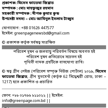
প্রকাশক: মিসেস ফাতেমা জিন্নাত
সম্পাদক : মোঃ মাহফুজুর রহমান
সহকারী সম্পাদক : দীপক কুমার কুন্ড
উপদেষ্টা সদস্য – মোঃ আমিনুল ইসলাম টাব্বুস
যোগাযোগ : +88 01626 447577
ইমেইল: greenpagenewsbd@gmail.com
© প্রকাশক কর্তৃক সর্বস্বত্ব সংরক্ষিত
পরিবেশ দূষন ও জলবায়ু পরিবর্তন বিষয়ে অবগত হই
পরিবেশ দূষন প্রতিরোধে সচেতন হই
পৃথিবী নামক গ্রহটিকে বাসযোগ্য রাখি।
© স্বত্ব গ্রীন পেইজ (পরিবেশ সম্পৃক্ত নিউজ পোর্টাল) ২০১৯,
মিসেস
ফাতেমা জিন্নাত
, গ্রীন মুভমেন্ট (কর্তৃক 62 সিদ্ধেশ্বরী রোড, ঢাকা –
1217) হতে প্রকাশিত ও প্রচারিত
ফোন: +৮৮ ০১৭৬৬ ৮১১০২২ || ইমেইল:
info@greenpage.com.bd ||