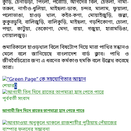
কুড়ি, চেনাউড়া, পিংলা, পরোটি, আগদের বিল, চেতলা, নামা-
তরুল, নাগাঁও-ধুলিয়া, মাইছলা-ডাক, চন্দর, মালাম, ফুয়ালা,
পলোভাঙা, হাওড় খাল, কইর-কণা, মোয়াইজুড়ি, জল্লা,
কুকুরডুবি, বালিজুড়ি, বালিকুড়ি, মাইছলা, গড়শিকোণা, চোলা,
পদ্মা, কাটুয়া, তেকোণা, মেদা, বায়া, গজুয়া, হারামডিঙা,
গোয়ালজুড়।
শুমারিকালে হাওড়খাল বিলে বিষটোপ দিয়ে মারা পাখির সন্ধানও
মেলে বলে জানিয়েছে বাংলাদেশ বার্ড ক্লাব। পাখি ও
জীববৈচিত্র্যের জন্য এ ধরনের কর্মকাণ্ড হুমকি বলে উল্লেখ করেছে
তারা।
শেয়ার
0
পূর্ববর্তী সংবাদ
আগামী তিন দিনে রাতের তাপমাত্রা হ্রাস পেতে পারে