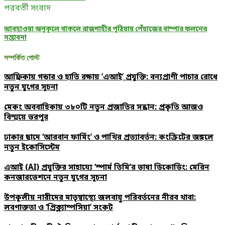
পরবর্তী সংবাদ
আবহাওয়া অনুকূলে থাকলে রাজশাহীর পুঠিয়ায় পেঁয়াজের বাম্পার ফলনের
সম্ভাবনা
সম্পর্কিত পোস্ট
আফ্রিকায় গন্ডার ও হাতি রক্ষায় ‘এআই’ প্রযুক্তি: বন্যপ্রাণী পাচার রোধে
নতুন যুগের সূচনা
মেকং অববাহিকায় ৩৮০টি নতুন প্রজাতির সন্ধান: প্রকৃতি আজও
বিস্ময়ে ভরপুর
ঢাকার ছাদে ‘আরবান ফার্মিং’ ও পাখির প্রত্যাবর্তন: কংক্রিটের জঙ্গলে
নতুন ইকোসিস্টেম
এআই (AI) প্রযুক্তির সাহায্যে ‘স্পার্ম তিমি’র ভাষা ডিকোডিং: মেরিন
কনজারভেশনে নতুন যুগের সূচনা
উপকূলীয় নারীদের মাতৃস্বাস্থ্যে জলবায়ু পরিবর্তনের নীরব থাবা:
লবণাক্ততা ও ‘প্রিক্ল্যাম্পসিয়া’ সংকট