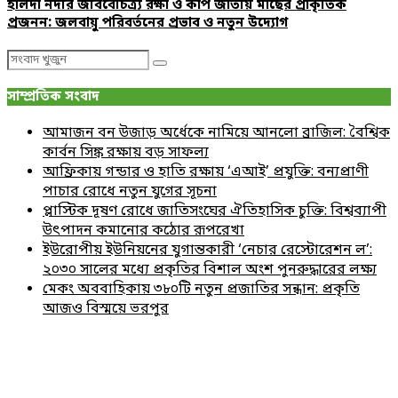
হালদা নদীর জীববৈচিত্র্য রক্ষা ও কার্প জাতীয় মাছের প্রাকৃতিক
প্রজনন: জলবায়ু পরিবর্তনের প্রভাব ও নতুন উদ্যোগ
Search
Search
for:
সাম্প্রতিক সংবাদ
আমাজন বন উজাড় অর্ধেকে নামিয়ে আনলো ব্রাজিল: বৈশ্বিক
কার্বন সিঙ্ক রক্ষায় বড় সাফল্য
আফ্রিকায় গন্ডার ও হাতি রক্ষায় ‘এআই’ প্রযুক্তি: বন্যপ্রাণী
পাচার রোধে নতুন যুগের সূচনা
প্লাস্টিক দূষণ রোধে জাতিসংঘের ঐতিহাসিক চুক্তি: বিশ্বব্যাপী
উৎপাদন কমানোর কঠোর রূপরেখা
ইউরোপীয় ইউনিয়নের যুগান্তকারী ‘নেচার রেস্টোরেশন ল’:
২০৩০ সালের মধ্যে প্রকৃতির বিশাল অংশ পুনরুদ্ধারের লক্ষ্য
মেকং অববাহিকায় ৩৮০টি নতুন প্রজাতির সন্ধান: প্রকৃতি
আজও বিস্ময়ে ভরপুর