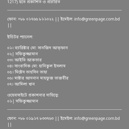
1217) হতে প্রকাশিত ও প্রচারিত
ফোন: +৮৮ ০১৭৬৬ ৮১১০২২ || ইমেইল: info@greenpage.com.bd
||
ইডিটর প্যানেল:
০১। ব্যারিষ্টার মো: সানজিদ আফ্ফান
০২| সফিকুজ্জামান
০৩। আইভি আকতার
০৪। সাংবাদিক মো: হানিকুল ইসলাম
০৫। মিষ্টেস তাহসিন তাহা
০৬। মাষ্টার আদনান মাহফুজ তাজবীর
০৭। আমিলা খান
ওয়েবসাইটে প্রকাশনার দায়িত্বে:
০১| সফিকুজ্জামান
ফোন: +৮৮ ০১৯১৭ ৮৩৩৭৬৩ || ইমেইল: info@greenpage.com.bd
||