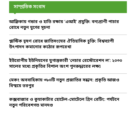
E
h
সাম্প্রতিক সংবাদ
f
A
o
আফ্রিকায় গন্ডার ও হাতি রক্ষায় ‘এআই’ প্রযুক্তি: বন্যপ্রাণী পাচার
r
R
রোধে নতুন যুগের সূচনা
:
C
প্লাস্টিক দূষণ রোধে জাতিসংঘের ঐতিহাসিক চুক্তি: বিশ্বব্যাপী
উৎপাদন কমানোর কঠোর রূপরেখা
H
ইউরোপীয় ইউনিয়নের যুগান্তকারী ‘নেচার রেস্টোরেশন ল’: ২০৩০
সালের মধ্যে প্রকৃতির বিশাল অংশ পুনরুদ্ধারের লক্ষ্য
মেকং অববাহিকায় ৩৮০টি নতুন প্রজাতির সন্ধান: প্রকৃতি আজও
বিস্ময়ে ভরপুর
কক্সবাজার ও কুয়াকাটার হোটেল-মোটেলে গ্রিন রেটিং: পর্যটনে
নতুন পরিবেশগত মানদণ্ড