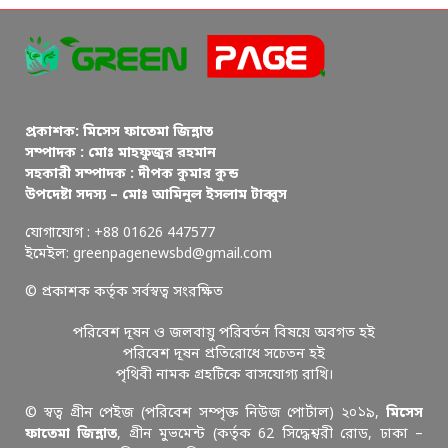
প্রকাশক: মিসেস ফাতেমা জিন্নাত
সম্পাদক : মোঃ মাহফুজুর রহমান
সহকারী সম্পাদক : দীপক কুমার কুন্ড
উপদেষ্টা সদস্য – মোঃ আমিনুল ইসলাম টাব্বুস
যোগাযোগ : +88 01626 447577
ইমেইল: greenpagenewsbd@gmail.com
© প্রকাশক কর্তৃক সর্বস্বত্ব সংরক্ষিত
পরিবেশ দূষন ও জলবায়ু পরিবর্তন বিষয়ে অবগত হই
পরিবেশ দূষন প্রতিরোধে সচেতন হই
পৃথিবী নামক গ্রহটিকে বাসযোগ্য রাখি।
© স্বত্ব গ্রীন পেইজ (পরিবেশ সম্পৃক্ত নিউজ পোর্টাল) ২০১৯,
মিসেস
ফাতেমা জিন্নাত
, গ্রীন মুভমেন্ট (কর্তৃক 62 সিদ্ধেশ্বরী রোড, ঢাকা –