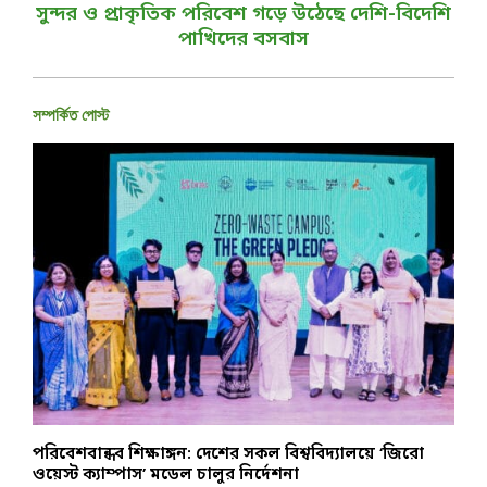
সুন্দর ও প্রাকৃতিক পরিবেশ গড়ে উঠেছে দেশি-বিদেশি
পাখিদের বসবাস
সম্পর্কিত পোস্ট
পরিবেশবান্ধব শিক্ষাঙ্গন: দেশের সকল বিশ্ববিদ্যালয়ে ‘জিরো
হ
ওয়েস্ট ক্যাম্পাস’ মডেল চালুর নির্দেশনা
প