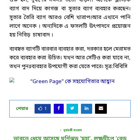
শুরু হল, দূষণের সমস্যা ততো বাড়ল। অনেকে প্লাস্টিক
ব্যাগ বাদ দিয়ে কাগজ বা সুতার ব্যাগ ব্যবহার করছেন।
সুতার তৈরি ব্যাগ আরও বেশি খারাপ।আর এখানে পানি
লাগে অনেক । অন্যদিকে এ ফসলটি উৎপাদনে প্রয়োজন
হয় নিবিড় চাষাবাদ ।
ব্যবহৃত ব্যাগটি বারবার ব্যবহার করা, দরকার হলে মেরামত
করে ব্যবহার করা উচিত। যখন আর সেটিও করা যাবে না,
তখন পুনঃব্যবহার উপযোগী করা যেতে পারে। সূত্র:বিবিসি
শেয়ার
1
পূর্ববর্তী সংবাদ
ভারতে ধেয়ে আসছে ঘূর্ণিঝড় ‘মহা’, লক্ষদ্বীপে ‘রেড