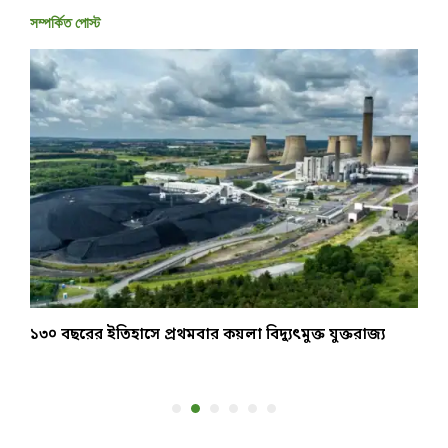
সম্পর্কিত পোস্ট
১৩০ বছরের ইতিহাসে প্রথমবার কয়লা বিদ্যুৎমুক্ত যুক্তরাজ্য
র
ব