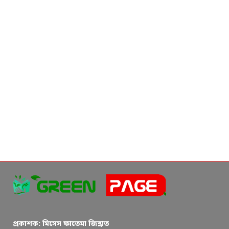
প্রকাশক: মিসেস ফাতেমা জিন্নাত