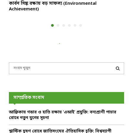
কার্বন সিঙ্ক রক্ষায় বড় সাফল্য (Environmental
প
Achievement)
S
e
a
S
r
c
E
h
সাম্প্রতিক সংবাদ
f
A
o
আফ্রিকায় গন্ডার ও হাতি রক্ষায় ‘এআই’ প্রযুক্তি: বন্যপ্রাণী পাচার
r
R
রোধে নতুন যুগের সূচনা
:
C
প্লাস্টিক দূষণ রোধে জাতিসংঘের ঐতিহাসিক চুক্তি: বিশ্বব্যাপী