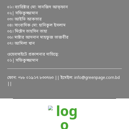
০১। ব্যারিষ্টার মো: সানজিদ আফ্ফান
০২| সফিকুজ্জামান
০৩। আইভি আকতার
০৪। সাংবাদিক মো: হানিকুল ইসলাম
০৫। মিষ্টেস তাহসিন তাহা
০৬। মাষ্টার আদনান মাহফুজ তাজবীর
০৭। আমিলা খান
ওয়েবসাইটে প্রকাশনার দায়িত্বে:
০১| সফিকুজ্জামান
ফোন: +৮৮ ০১৯১৭ ৮৩৩৭৬৩ || ইমেইল: info@greenpage.com.bd
||