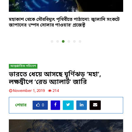
মহাকাশ থেকে সৌরবিদ্যুৎ পৃথিবীতে পাঠানো: জ্বালানি সংকটে
ক
জাপানের ‘স্পেস সোলার পাওয়ার’ প্রজেক্ট
ও
আন্তর্জাতিক পরিবেশ
ভারতে ধেয়ে আসছে ঘূর্ণিঝড় ‘মহা’,
লক্ষদ্বীপে ‘রেড অ্যালার্ট’ জারি
November 1, 2019
214
শেয়ার
0