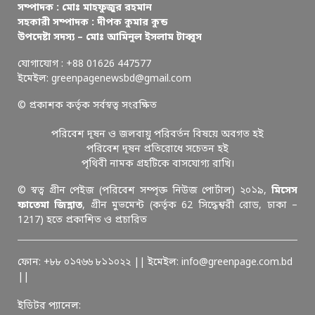
সম্পাদক : মোঃ মাহফুজুর রহমান
সহকারী সম্পাদক : দীপক কুমার কুন্ড
উপদেষ্টা সদস্য – মোঃ আমিনুল ইসলাম টাব্বুস
যোগাযোগ : +88 01626 447577
ইমেইল: greenpagenewsbd@gmail.com
© প্রকাশক কর্তৃক সর্বস্বত্ব সংরক্ষিত
পরিবেশ দূষন ও জলবায়ু পরিবর্তন বিষয়ে অবগত হই
পরিবেশ দূষন প্রতিরোধে সচেতন হই
পৃথিবী নামক গ্রহটিকে বাসযোগ্য রাখি।
© স্বত্ব গ্রীন পেইজ (পরিবেশ সম্পৃক্ত নিউজ পোর্টাল) ২০১৯,
মিসেস
ফাতেমা জিন্নাত
, গ্রীন মুভমেন্ট (কর্তৃক 62 সিদ্ধেশ্বরী রোড, ঢাকা –
1217) হতে প্রকাশিত ও প্রচারিত
ফোন: +৮৮ ০১৭৬৬ ৮১১০২২ || ইমেইল: info@greenpage.com.bd
||
ইডিটর প্যানেল: