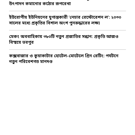
উৎপাদন কমানোর কঠোর রূপরেখা
H
ইউরোপীয় ইউনিয়নের যুগান্তকারী ‘নেচার রেস্টোরেশন ল’: ২০৩০
সালের মধ্যে প্রকৃতির বিশাল অংশ পুনরুদ্ধারের লক্ষ্য
মেকং অববাহিকায় ৩৮০টি নতুন প্রজাতির সন্ধান: প্রকৃতি আজও
বিস্ময়ে ভরপুর
কক্সবাজার ও কুয়াকাটার হোটেল-মোটেলে গ্রিন রেটিং: পর্যটনে
নতুন পরিবেশগত মানদণ্ড