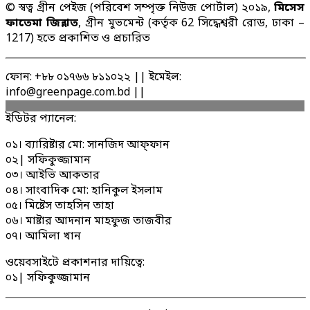
© স্বত্ব গ্রীন পেইজ (পরিবেশ সম্পৃক্ত নিউজ পোর্টাল) ২০১৯,
মিসেস
ফাতেমা জিন্নাত
, গ্রীন মুভমেন্ট (কর্তৃক 62 সিদ্ধেশ্বরী রোড, ঢাকা –
1217) হতে প্রকাশিত ও প্রচারিত
ফোন: +৮৮ ০১৭৬৬ ৮১১০২২ || ইমেইল:
info@greenpage.com.bd ||
ইডিটর প্যানেল:
০১। ব্যারিষ্টার মো: সানজিদ আফ্ফান
০২| সফিকুজ্জামান
০৩। আইভি আকতার
০৪। সাংবাদিক মো: হানিকুল ইসলাম
০৫। মিষ্টেস তাহসিন তাহা
০৬। মাষ্টার আদনান মাহফুজ তাজবীর
০৭। আমিলা খান
ওয়েবসাইটে প্রকাশনার দায়িত্বে:
০১| সফিকুজ্জামান