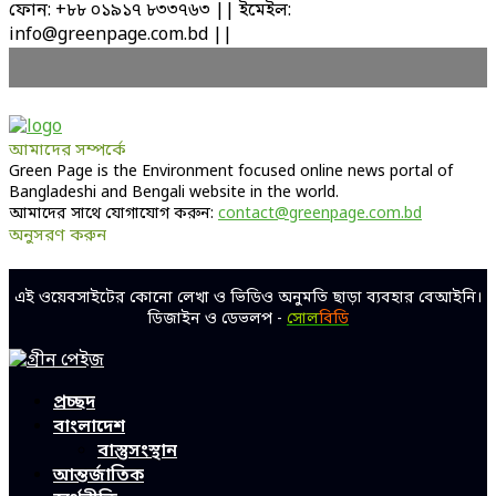
ফোন: +৮৮ ০১৯১৭ ৮৩৩৭৬৩ || ইমেইল:
info@greenpage.com.bd ||
আমাদের সম্পর্কে
Green Page is the Environment focused online news portal of
Bangladeshi and Bengali website in the world.
আমাদের সাথে যোগাযোগ করুন:
contact@greenpage.com.bd
অনুসরণ করুন
Facebook
Twitter
Linkedin
Youtube
এই ওয়েবসাইটের কোনো লেখা ও ভিডিও অনুমতি ছাড়া ব্যবহার বেআইনি।
ডিজাইন ও ডেভলপ -
সোল
বিডি
Facebook
Twitter
Linkedin
Youtube
প্রচ্ছদ
বাংলাদেশ
বাস্তুসংস্থান
আন্তর্জাতিক