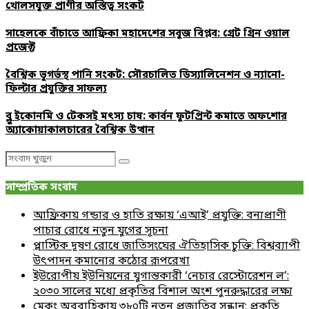
খোলসযুক্ত প্রাণীর অস্তিত্ব সংকট
সাহেলকে বাঁচাতে আফ্রিকা মহাদেশের সবুজ বিপ্লব: গ্রেট গ্রিন ওয়াল
প্রজেক্ট
বৈশ্বিক ভূগর্ভস্থ পানি সংকট: সৌরচালিত ডিস্যালিনেশন ও ন্যানো-
ফিল্টার প্রযুক্তির সাফল্য
ব্লু ইকোনমি ও টেকসই মৎস্য চাষ: কার্বন ফুটপ্রিন্ট কমাতে অফশোর
অ্যাকোয়াকালচারের বৈশ্বিক উত্থান
Search
Search
for:
সাম্প্রতিক সংবাদ
আফ্রিকায় গন্ডার ও হাতি রক্ষায় ‘এআই’ প্রযুক্তি: বন্যপ্রাণী
পাচার রোধে নতুন যুগের সূচনা
প্লাস্টিক দূষণ রোধে জাতিসংঘের ঐতিহাসিক চুক্তি: বিশ্বব্যাপী
উৎপাদন কমানোর কঠোর রূপরেখা
ইউরোপীয় ইউনিয়নের যুগান্তকারী ‘নেচার রেস্টোরেশন ল’:
২০৩০ সালের মধ্যে প্রকৃতির বিশাল অংশ পুনরুদ্ধারের লক্ষ্য
মেকং অববাহিকায় ৩৮০টি নতুন প্রজাতির সন্ধান: প্রকৃতি