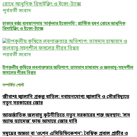
পূর্ববর্তী সংবাদ
ঢাকার বর্জ্য ব্যবস্থাপনায় ‘সার্কুলার ইকোনমি’: প্লাস্টিক দূষণ রোধে আধুনিক
রিসাইক্লিং ও ইকো-ট্যাক্স
পরবর্তী সংবাদ
উপকূলীয় কৃষিতে লবণাক্ততার অভিশাপ: ভাসমান চাষাবাদ ও জলবায়ু-সহনশীল
ফসলের নীরব বিপ্লব
সম্পর্কিত পোস্ট
জীবাশ্ম জ্বালানি প্রকল্প বাতিল: নবায়নযোগ্য জ্বালানি ও সৌরবিদ্যুতে
নতুন সরকারের জোর
আন্তর্জাতিক জলবায়ু কূটনীতিতে নতুন সরকারের শক্ত অবস্থান: ‘লস
অ্যান্ড ড্যামেজ’ ফান্ড আদায়ে জোর দাবি
সমুদ্রের অম্লতা বা ‘ওশেন এসিডিফিকেশন’: বৈশ্বিক প্রবাল প্রাচীর ও