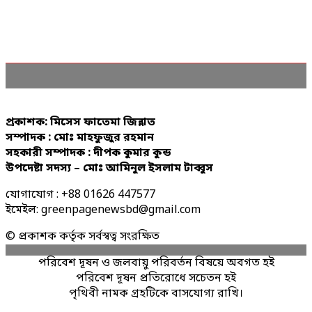
প্রকাশক: মিসেস ফাতেমা জিন্নাত
সম্পাদক : মোঃ মাহফুজুর রহমান
সহকারী সম্পাদক : দীপক কুমার কুন্ড
উপদেষ্টা সদস্য – মোঃ আমিনুল ইসলাম টাব্বুস
যোগাযোগ : +88 01626 447577
ইমেইল: greenpagenewsbd@gmail.com
© প্রকাশক কর্তৃক সর্বস্বত্ব সংরক্ষিত
পরিবেশ দূষন ও জলবায়ু পরিবর্তন বিষয়ে অবগত হই
পরিবেশ দূষন প্রতিরোধে সচেতন হই
পৃথিবী নামক গ্রহটিকে বাসযোগ্য রাখি।