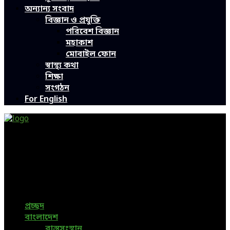
অন্যান্য সংবাদ
বিজ্ঞান ও প্রযুক্তি
পরিবেশ বিজ্ঞান
মহাকাশ
মোবাইল ফোন
স্বাস্থ্য কথা
শিক্ষা
সংগঠন
For English
Green Page | Only One Environment News Portal in
Bangladesh
Bangladeshi News, International News, Environmental
News, Bangla News, Latest News, Special News, Sports
News, All Bangladesh Local News and Every Situation of
the world are available in this Bangla News Website.
প্রচ্ছদ
বাংলাদেশ
বাস্তুসংস্থান