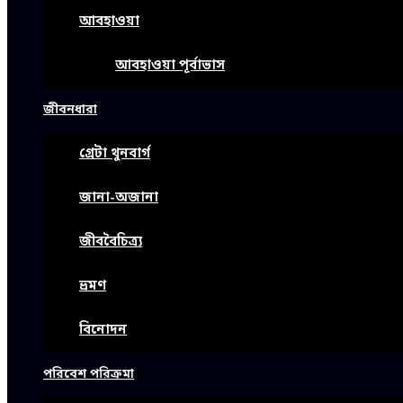
আবহাওয়া
আবহাওয়া পূর্বাভাস
জীবনধারা
গ্রেটা থুনবার্গ
জানা-অজানা
জীববৈচিত্র্য
ভ্রমণ
বিনোদন
পরিবেশ পরিক্রমা