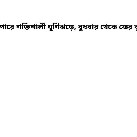
ারে শক্তিশালী ঘূর্ণিঝড়ে, বুধবার থেকে ফের বৃষ