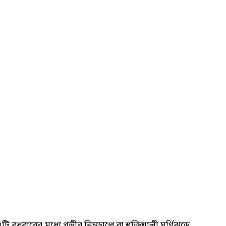
বুধবারের মধ্যে গভীর নিম্নচাপে বা শক্তিশালী ঘূর্ণিঝড়ে