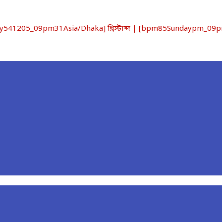
1205_09pm31Asia/Dhaka] খ্রিস্টাব্দ | [bpm85Sundaypm_09pm3