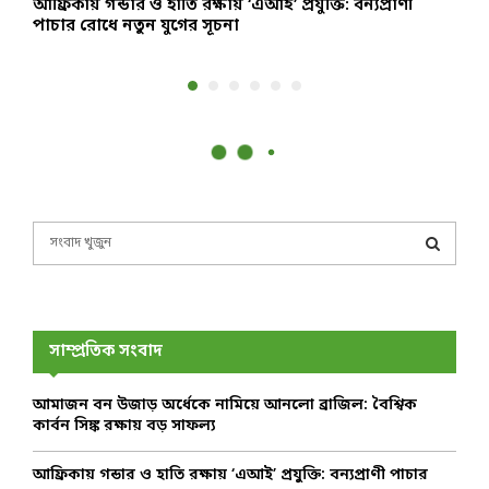
ক
আফ্রিকায় গন্ডার ও হাতি রক্ষায় ‘এআই’ প্রযুক্তি: বন্যপ্রাণী
ম
পাচার রোধে নতুন যুগের সূচনা
ব
S
e
a
S
r
c
E
h
সাম্প্রতিক সংবাদ
f
A
o
আমাজন বন উজাড় অর্ধেকে নামিয়ে আনলো ব্রাজিল: বৈশ্বিক
r
R
কার্বন সিঙ্ক রক্ষায় বড় সাফল্য
:
C
আফ্রিকায় গন্ডার ও হাতি রক্ষায় ‘এআই’ প্রযুক্তি: বন্যপ্রাণী পাচার