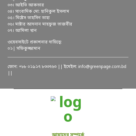
০৩। আইভি আকতার
০৪। সাংবাদিক মো: হানিকুল ইসলাম
০৫। মিষ্টেস তাহসিন তাহা
০৬। মাষ্টার আদনান মাহফুজ তাজবীর
০৭। আমিলা খান
ওয়েবসাইটে প্রকাশনার দায়িত্বে:
০১| সফিকুজ্জামান
ফোন: +৮৮ ০১৯১৭ ৮৩৩৭৬৩ || ইমেইল: info@greenpage.com.bd
||
আমাদের সম্পর্কে