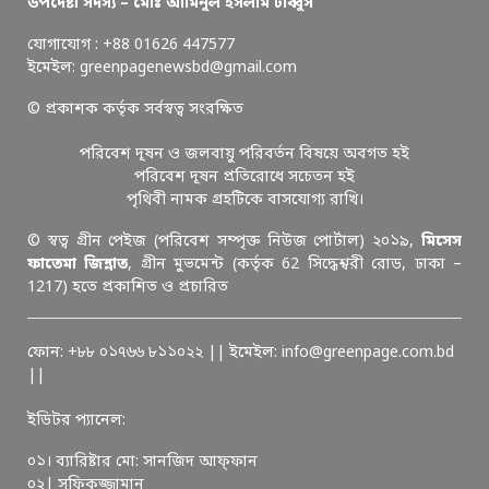
উপদেষ্টা সদস্য – মোঃ আমিনুল ইসলাম টাব্বুস
যোগাযোগ : +88 01626 447577
ইমেইল: greenpagenewsbd@gmail.com
© প্রকাশক কর্তৃক সর্বস্বত্ব সংরক্ষিত
পরিবেশ দূষন ও জলবায়ু পরিবর্তন বিষয়ে অবগত হই
পরিবেশ দূষন প্রতিরোধে সচেতন হই
পৃথিবী নামক গ্রহটিকে বাসযোগ্য রাখি।
© স্বত্ব গ্রীন পেইজ (পরিবেশ সম্পৃক্ত নিউজ পোর্টাল) ২০১৯,
মিসেস
ফাতেমা জিন্নাত
, গ্রীন মুভমেন্ট (কর্তৃক 62 সিদ্ধেশ্বরী রোড, ঢাকা –
1217) হতে প্রকাশিত ও প্রচারিত
ফোন: +৮৮ ০১৭৬৬ ৮১১০২২ || ইমেইল: info@greenpage.com.bd
||
ইডিটর প্যানেল:
০১। ব্যারিষ্টার মো: সানজিদ আফ্ফান
০২| সফিকুজ্জামান