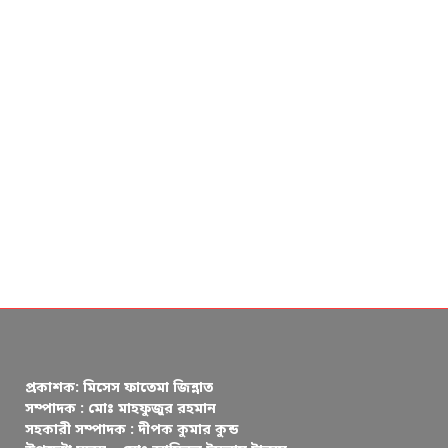
প্রকাশক: মিসেস ফাতেমা জিন্নাত
সম্পাদক : মোঃ মাহফুজুর রহমান
সহকারী সম্পাদক : দীপক কুমার কুন্ড