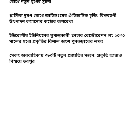
রোধে নতুন যুগের সূচনা
H
প্লাস্টিক দূষণ রোধে জাতিসংঘের ঐতিহাসিক চুক্তি: বিশ্বব্যাপী
উৎপাদন কমানোর কঠোর রূপরেখা
ইউরোপীয় ইউনিয়নের যুগান্তকারী ‘নেচার রেস্টোরেশন ল’: ২০৩০
সালের মধ্যে প্রকৃতির বিশাল অংশ পুনরুদ্ধারের লক্ষ্য
মেকং অববাহিকায় ৩৮০টি নতুন প্রজাতির সন্ধান: প্রকৃতি আজও
বিস্ময়ে ভরপুর