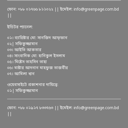
ফোন: +৮৮ ০১৭৬৬ ৮১১০২২ || ইমেইল: info@greenpage.com.bd
||
ইডিটর প্যানেল:
০১। ব্যারিষ্টার মো: সানজিদ আফ্ফান
০২| সফিকুজ্জামান
০৩। আইভি আকতার
০৪। সাংবাদিক মো: হানিকুল ইসলাম
০৫। মিষ্টেস তাহসিন তাহা
০৬। মাষ্টার আদনান মাহফুজ তাজবীর
০৭। আমিলা খান
ওয়েবসাইটে প্রকাশনার দায়িত্বে:
০১| সফিকুজ্জামান
ফোন: +৮৮ ০১৯১৭ ৮৩৩৭৬৩ || ইমেইল: info@greenpage.com.bd
||