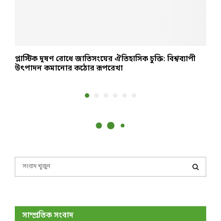
প্লাস্টিক দূষণ রোধে জাতিসংঘের ঐতিহাসিক চুক্তি: বিশ্বব্যাপী
১
উৎপাদন কমানোর কঠোর রূপরেখা
S
e
a
S
r
c
E
h
সাম্প্রতিক সংবাদ