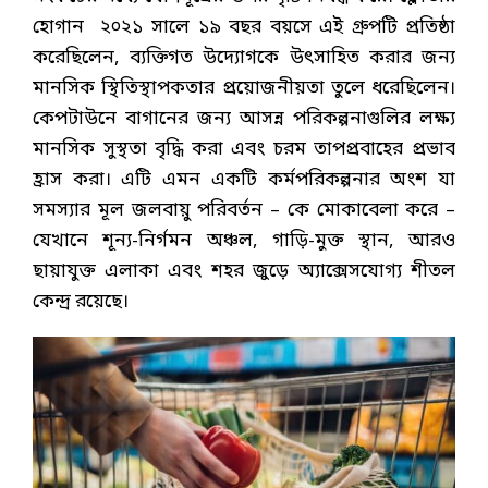
হোগান ২০২১ সালে ১৯ বছর বয়সে এই গ্রুপটি প্রতিষ্ঠা
করেছিলেন, ব্যক্তিগত উদ্যোগকে উৎসাহিত করার জন্য
মানসিক স্থিতিস্থাপকতার প্রয়োজনীয়তা তুলে ধরেছিলেন।
কেপটাউনে বাগানের জন্য আসন্ন পরিকল্পনাগুলির লক্ষ্য
মানসিক সুস্থতা বৃদ্ধি করা এবং চরম তাপপ্রবাহের প্রভাব
হ্রাস করা। এটি এমন একটি কর্মপরিকল্পনার অংশ যা
সমস্যার মূল জলবায়ু পরিবর্তন – কে মোকাবেলা করে –
যেখানে শূন্য-নির্গমন অঞ্চল, গাড়ি-মুক্ত স্থান, আরও
ছায়াযুক্ত এলাকা এবং শহর জুড়ে অ্যাক্সেসযোগ্য শীতল
কেন্দ্র রয়েছে।