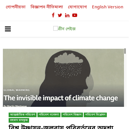
গোপনীয়তা
বিজ্ঞাপন নীতিমালা
যোগাযোগ
English Version
Facebook
Twitter
Linkedin
Youtube
PRIMARY
MENU
আন্তর্জাতিক পরিবেশ
পরিবেশ গবেষণা
পরিবেশ বিজ্ঞান
পরিবেশ বিশ্লেষন
রহমান মাহফুজ
বিশ্ব উষ্ণায়ন-জলবায়ু পরিবর্তনের অদৃশ্য