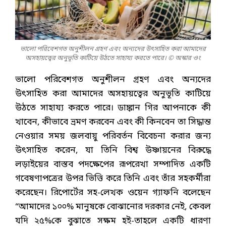
ভালো পরিবেশগত অনুশীলন গ্রহণ এবং অন্যদের উৎসাহিত করা আমাদের
অসহায়ত্বের অনুভূতি কাটিয়ে উঠতে সাহায্য করতে পারে। © অস্কার ওং
ভালো পরিবেশগত অনুশীলন গ্রহণ এবং অন্যদের
উৎসাহিত করা আমাদের অসহায়ত্বের অনুভূতি কাটিয়ে
উঠতে সাহায্য করতে পারে। ডাঙ্কান গির আপনাকে কী
খাবেন, কীভাবে ভ্রমণ করবেন এবং কী কিনবেন তা সিদ্ধান্ত
নেওয়ার সময় জলবায়ু পরিবর্তন বিবেচনা করার জন্য
উৎসাহিত করেন, যা তিনি বিশ্ব উষ্ণায়নের বিরুদ্ধে
লড়াইয়ের বাস্তব পদক্ষেপের রূপরেখা সম্পাদিত একটি
গবেষণাপত্রের উপর ভিত্তি করে তিনি এবং তাঁর সহকর্মীরা
করেছেন। রিপোর্টের সহ-লেখক ওয়েন গ্যাফনি বলেছেন
“আমাদের ১০০% মানুষকে বোঝানোর দরকার নেই, কেবল
যদি ২৫%কে বুঝাতে সক্ষম হই-তাহলে একটি ধারণা