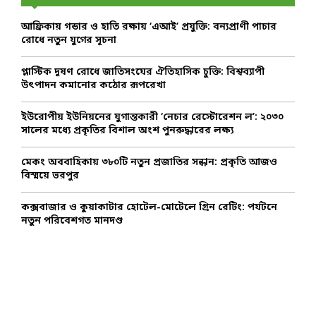
f
A
o
আফ্রিকায় গন্ডার ও হাতি রক্ষায় ‘এআই’ প্রযুক্তি: বন্যপ্রাণী পাচার
r
R
রোধে নতুন যুগের সূচনা
:
C
প্লাস্টিক দূষণ রোধে জাতিসংঘের ঐতিহাসিক চুক্তি: বিশ্বব্যাপী
উৎপাদন কমানোর কঠোর রূপরেখা
H
ইউরোপীয় ইউনিয়নের যুগান্তকারী ‘নেচার রেস্টোরেশন ল’: ২০৩০
সালের মধ্যে প্রকৃতির বিশাল অংশ পুনরুদ্ধারের লক্ষ্য
মেকং অববাহিকায় ৩৮০টি নতুন প্রজাতির সন্ধান: প্রকৃতি আজও
বিস্ময়ে ভরপুর
কক্সবাজার ও কুয়াকাটার হোটেল-মোটেলে গ্রিন রেটিং: পর্যটনে
নতুন পরিবেশগত মানদণ্ড