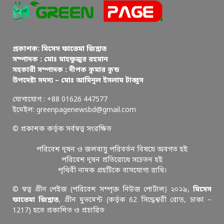
প্রকাশক: মিসেস ফাতেমা জিন্নাত
সম্পাদক : মোঃ মাহফুজুর রহমান
সহকারী সম্পাদক : দীপক কুমার কুন্ড
উপদেষ্টা সদস্য – মোঃ আমিনুল ইসলাম টাব্বুস
যোগাযোগ : +88 01626 447577
ইমেইল: greenpagenewsbd@gmail.com
© প্রকাশক কর্তৃক সর্বস্বত্ব সংরক্ষিত
পরিবেশ দূষন ও জলবায়ু পরিবর্তন বিষয়ে অবগত হই
পরিবেশ দূষন প্রতিরোধে সচেতন হই
পৃথিবী নামক গ্রহটিকে বাসযোগ্য রাখি।
© স্বত্ব গ্রীন পেইজ (পরিবেশ সম্পৃক্ত নিউজ পোর্টাল) ২০১৯,
মিসেস
ফাতেমা জিন্নাত
, গ্রীন মুভমেন্ট (কর্তৃক 62 সিদ্ধেশ্বরী রোড, ঢাকা –
1217) হতে প্রকাশিত ও প্রচারিত