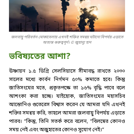
জলবায়ু পরিবর্তন মোকাবেলায় এখনই শক্তির সমন্বয় ঘটানো বিপর্যয় এড়াতে
অত্যন্ত গুরুত্বপূর্ণ। © জুয়ান্যু হান
ভবিষ্যতের আশা
?
উষ্ণায়ন ১.৫ ডিগ্রি সেলসিয়াসে সীমাবদ্ধ রাখতে ২০৩০
সালের মধ্যে কার্বন নির্গমন ৫০% কমাতে হবে। কিন্তু
জাতিসংঘের মতে, প্রকৃতপক্ষে তা ১৬% বৃদ্ধি পাবে বলে
আশংকা করা হচ্ছে। যাইহোক, জাতিসংঘের মহাসচিব
আন্তোনিও গুতেরেস বিশ্বাস করেন যে আমরা যদি এখনই
শক্তির সমন্বয় করি, তাহলে আমরা জলবায়ু বিপর্যয় এড়াতে
পারব। “কিন্তু, তিনি সতর্ক করে বলেন, “বিলম্বের কোনও
সময় নেই এবং অজুহাতের কোনও সুযোগ নেই।”