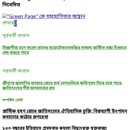
নিবেদিত
শেয়ার
0
পূর্ববর্তী সংবাদ
বিজ্ঞানীরা মনে করেন তাদের বায়োটেকনোলজির সাফল্য প্লাস্টিক বর্জ্য চিরতরে
শেষ করতে পারে
পরবর্তী সংবাদ
জীবাশ্ম জ্বালানির ব্যবহার রোধে ব্যর্থ দেশগুলিকে ক্ষতিপূরণ দিতে হতে পারে,
জাতিসংঘের শীর্ষ আদালতের রায়
সম্পর্কিত পোস্ট
প্লাস্টিক দূষণ রোধে জাতিসংঘের ঐতিহাসিক চুক্তি: বিশ্বব্যাপী উৎপাদন
কমানোর কঠোর রূপরেখা
১৩০ বছরের ইতিহাসে প্রথমবার কয়লা বিদ্যুৎমুক্ত যুক্তরাজ্য