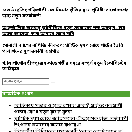
রেকর্ড ব্রেকিং শক্তিশালী এল নিনোর ঝুঁকির মুখে পৃথিবী: বাংলাদেশের
জন্য নতুন সতর্কবার্তা
আন্তর্জাতিক জলবায়ু কূটনীতিতে নতুন সরকারের শক্ত অবস্থান: ‘লস
অ্যান্ড ড্যামেজ’ ফান্ড আদায়ে জোর দাবি
সোনালী ব্যাগের বাণিজ্যিকীকরণ: প্লাস্টিক দূষণ রোধে পাটের তৈরি
পলিথিনের যুগান্তকারী অগ্রগতি
গ্যালাপাগোস দ্বীপপুঞ্জের কাছে গভীর সমুদ্রে সম্পূর্ণ নতুন ইকোসিস্টেম
আবিষ্কার
Search
Search
for:
সাম্প্রতিক সংবাদ
আফ্রিকায় গন্ডার ও হাতি রক্ষায় ‘এআই’ প্রযুক্তি: বন্যপ্রাণী
পাচার রোধে নতুন যুগের সূচনা
প্লাস্টিক দূষণ রোধে জাতিসংঘের ঐতিহাসিক চুক্তি: বিশ্বব্যাপী
উৎপাদন কমানোর কঠোর রূপরেখা
ইউরোপীয় ইউনিয়নের যুগান্তকারী ‘নেচার রেস্টোরেশন ল’: