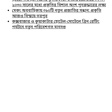
২০৩০ সালের মধ্যে প্রকৃতির বিশাল অংশ পুনরুদ্ধারের লক্ষ্য
মেকং অববাহিকায় ৩৮০টি নতুন প্রজাতির সন্ধান: প্রকৃতি
আজও বিস্ময়ে ভরপুর
কক্সবাজার ও কুয়াকাটার হোটেল-মোটেলে গ্রিন রেটিং:
পর্যটনে নতুন পরিবেশগত মানদণ্ড