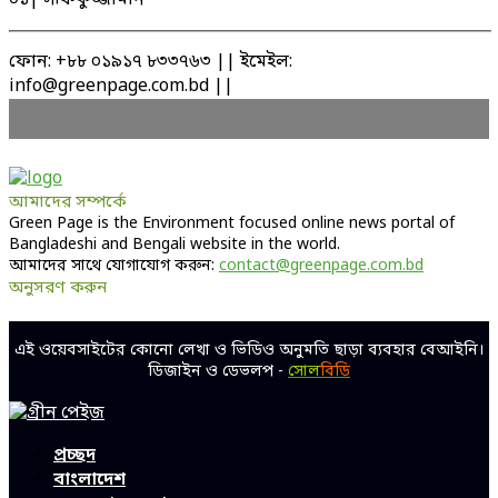
০১| সফিকুজ্জামান
ফোন: +৮৮ ০১৯১৭ ৮৩৩৭৬৩ || ইমেইল:
info@greenpage.com.bd ||
আমাদের সম্পর্কে
Green Page is the Environment focused online news portal of
Bangladeshi and Bengali website in the world.
আমাদের সাথে যোগাযোগ করুন:
contact@greenpage.com.bd
অনুসরণ করুন
Facebook
Twitter
Linkedin
Youtube
এই ওয়েবসাইটের কোনো লেখা ও ভিডিও অনুমতি ছাড়া ব্যবহার বেআইনি।
ডিজাইন ও ডেভলপ -
সোল
বিডি
Facebook
Twitter
Linkedin
Youtube
প্রচ্ছদ
বাংলাদেশ