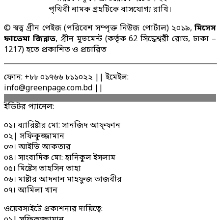
পৃথিবী নামক গ্রহটিকে বাসযোগ্য রাখি।
© স্বত্ব গ্রীন পেইজ (পরিবেশ সম্পৃক্ত নিউজ পোর্টাল) ২০১৯,
মিসেস
ফাতেমা জিন্নাত
, গ্রীন মুভমেন্ট (কর্তৃক 62 সিদ্ধেশ্বরী রোড, ঢাকা –
1217) হতে প্রকাশিত ও প্রচারিত
ফোন: +৮৮ ০১৭৬৬ ৮১১০২২ || ইমেইল:
info@greenpage.com.bd ||
ইডিটর প্যানেল:
০১। ব্যারিষ্টার মো: সানজিদ আফ্ফান
০২| সফিকুজ্জামান
০৩। আইভি আকতার
০৪। সাংবাদিক মো: হানিকুল ইসলাম
০৫। মিষ্টেস তাহসিন তাহা
০৬। মাষ্টার আদনান মাহফুজ তাজবীর
০৭। আমিলা খান
ওয়েবসাইটে প্রকাশনার দায়িত্বে: