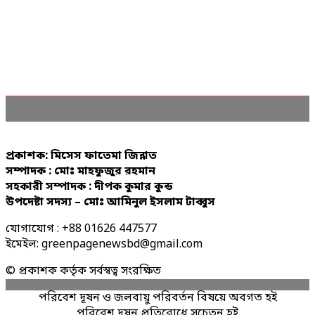
প্রকাশক: মিসেস ফাতেমা জিন্নাত
সম্পাদক : মোঃ মাহফুজুর রহমান
সহকারী সম্পাদক : দীপক কুমার কুন্ড
উপদেষ্টা সদস্য – মোঃ আমিনুল ইসলাম টাব্বুস
যোগাযোগ : +88 01626 447577
ইমেইল: greenpagenewsbd@gmail.com
© প্রকাশক কর্তৃক সর্বস্বত্ব সংরক্ষিত
পরিবেশ দূষন ও জলবায়ু পরিবর্তন বিষয়ে অবগত হই
পরিবেশ দূষন প্রতিরোধে সচেতন হই