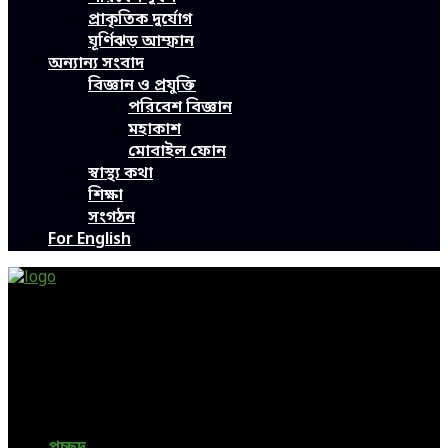
প্রাকৃতিক দুর্যোগ
ঘূর্ণিঝড় আম্ফান
অন্যান্য সংবাদ
বিজ্ঞান ও প্রযুক্তি
পরিবেশ বিজ্ঞান
মহাকাশ
মোবাইল ফোন
স্বাস্থ্য কথা
শিক্ষা
সংগঠন
For English
Green Page | Only One Environment News Portal in
Bangladesh
Bangladeshi News, International News, Environmental
News, Bangla News, Latest News, Special News, Sports
News, All Bangladesh Local News and Every Situation of
the world are available in this Bangla News Website.