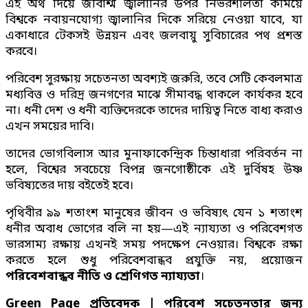
এই অর্থ দিয়ে জীবাশ্ম জ্বালানির উপর নির্ভরশীলতা কমিয়ে
বিশ্বকে নবায়নযোগ্য জ্বালানির দিকে সরিয়ে নেওয়া যাবে, যা
একাধারে টেকসই উন্নয়ন এবং জলবায়ু সুবিচারের পথ প্রশস্ত
করবে।
পরিবেশ সুরক্ষায় সচেতনতা অবশ্যই জরুরি, তবে সেটি কেবলমাত্র
মধ্যবিত্ত ও দরিদ্র জনগণের মাঝে সীমাবদ্ধ থাকলে কার্যকর হবে
না। ধনী দেশ ও ধনী ব্যক্তিদেরকে তাদের দায়িত্ব নিতে বাধ্য করাও
এখন সময়ের দাবি।
তাদের ভোগবিলাস আর মুনাফাকেন্দ্রিক চিন্তাধারা পরিবর্তন না
হলে, বিশ্বের সবচেয়ে বিপন্ন জনগোষ্ঠীকে এই দুর্বিষহ উষ্ণ
ভবিষ্যতের দায় বইতেই হবে।
পৃথিবীর ৯৯ শতাংশ মানুষের জীবন ও ভবিষ্যৎ যেন ১ শতাংশ
ধনীর অবাধ ভোগের বলি না হয়—এই ন্যায্যতা ও পরিবেশগত
ভারসাম্য রক্ষায় এখনই সময় পদক্ষেপ নেওয়ার। বিশ্বকে রক্ষা
করতে হলে শুধু পরিবেশবান্ধব প্রযুক্তি নয়, প্রয়োজন
পরিবেশবান্ধব নীতি ও শ্রেণিগত ন্যায্যতা
।
Green Page প্রতিবেদক | পরিবেশ সচেতনতার জন্য