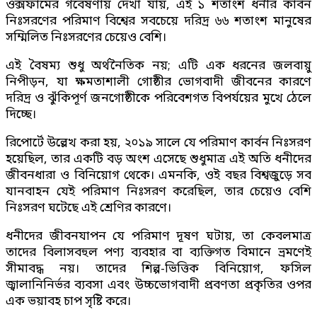
ওক্সফামের গবেষণায় দেখা যায়, এই ১ শতাংশ ধনীর কার্বন
নিঃসরণের পরিমাণ বিশ্বের সবচেয়ে দরিদ্র ৬৬ শতাংশ মানুষের
সম্মিলিত নিঃসরণের চেয়েও বেশি।
এই বৈষম্য শুধু অর্থনৈতিক নয়; এটি এক ধরনের জলবায়ু
নিপীড়ন, যা ক্ষমতাশালী গোষ্ঠীর ভোগবাদী জীবনের কারণে
দরিদ্র ও ঝুঁকিপূর্ণ জনগোষ্ঠীকে পরিবেশগত বিপর্যয়ের মুখে ঠেলে
দিচ্ছে।
রিপোর্টে উল্লেখ করা হয়, ২০১৯ সালে যে পরিমাণ কার্বন নিঃসরণ
হয়েছিল, তার একটি বড় অংশ এসেছে শুধুমাত্র এই অতি ধনীদের
জীবনধারা ও বিনিয়োগ থেকে। এমনকি, ওই বছর বিশ্বজুড়ে সব
যানবাহন যেই পরিমাণ নিঃসরণ করেছিল, তার চেয়েও বেশি
নিঃসরণ ঘটেছে এই শ্রেণির কারণে।
ধনীদের জীবনযাপন যে পরিমাণ দূষণ ঘটায়, তা কেবলমাত্র
তাদের বিলাসবহুল পণ্য ব্যবহার বা ব্যক্তিগত বিমানে ভ্রমণেই
সীমাবদ্ধ নয়। তাদের শিল্প-ভিত্তিক বিনিয়োগ, ফসিল
জ্বালানিনির্ভর ব্যবসা এবং উচ্চভোগবাদী প্রবণতা প্রকৃতির ওপর
এক ভয়াবহ চাপ সৃষ্টি করে।