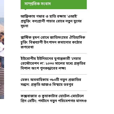
c
E
সাম্প্রতিক সংবাদ
h
f
A
আফ্রিকায় গন্ডার ও হাতি রক্ষায় ‘এআই’
o
প্রযুক্তি: বন্যপ্রাণী পাচার রোধে নতুন যুগের
r
R
সূচনা
:
C
প্লাস্টিক দূষণ রোধে জাতিসংঘের ঐতিহাসিক
চুক্তি: বিশ্বব্যাপী উৎপাদন কমানোর কঠোর
H
রূপরেখা
ইউরোপীয় ইউনিয়নের যুগান্তকারী ‘নেচার
রেস্টোরেশন ল’: ২০৩০ সালের মধ্যে প্রকৃতির
বিশাল অংশ পুনরুদ্ধারের লক্ষ্য
মেকং অববাহিকায় ৩৮০টি নতুন প্রজাতির
সন্ধান: প্রকৃতি আজও বিস্ময়ে ভরপুর
কক্সবাজার ও কুয়াকাটার হোটেল-মোটেলে
গ্রিন রেটিং: পর্যটনে নতুন পরিবেশগত মানদণ্ড