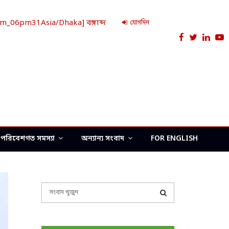
_06pm31Asia/Dhaka] বঙ্গাব্দ
যোগদিন
Facebook
Twitter
Link
Y
পরিবেশগত সমস্যা
অন্যান্য সংবাদ
FOR ENGLISH
S
e
a
S
r