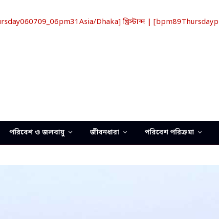
ay060709_06pm31Asia/Dhaka] খ্রিস্টাব্দ | [bpm89Thursdaypm
পরিবেশ ও জলবায়ু
জীবনধারা
পরিবেশ পরিক্রমা