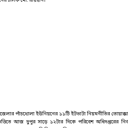
িনের চালক মো. রায়হান।
 উপজেলার পাঁচখোলা ইউনিয়নের ১১টি ইটভাটা নিয়মনীতির তোয়াক্কা
তিতে আজ দুপুর সাড়ে ১২টার দিকে পরিবেশ অধিদপ্তরের নির্ব