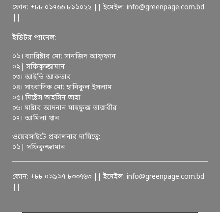
ফোন: +৮৮ ০১৭৬৬ ৮১১০২২ || ইমেইল: info@greenpage.com.bd
||
ইডিটর প্যানেল:
০১। ব্যারিষ্টার মো: সানজিদ আফ্ফান
০২| সফিকুজ্জামান
০৩। আইভি আকতার
০৪। সাংবাদিক মো: হানিকুল ইসলাম
০৫। মিষ্টেস তাহসিন তাহা
০৬। মাষ্টার আদনান মাহফুজ তাজবীর
০৭। আমিলা খান
ওয়েবসাইটে প্রকাশনার দায়িত্বে:
০১| সফিকুজ্জামান
ফোন: +৮৮ ০১৯১৭ ৮৩৩৭৬৩ || ইমেইল: info@greenpage.com.bd
||