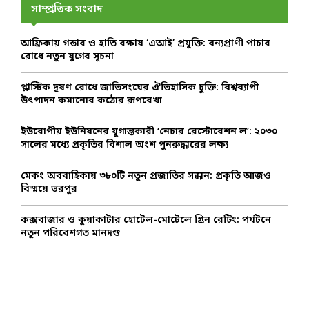
h
সাম্প্রতিক সংবাদ
বে
f
A
:
o
প
আফ্রিকায় গন্ডার ও হাতি রক্ষায় ‘এআই’ প্রযুক্তি: বন্যপ্রাণী পাচার
r
R
রি
রোধে নতুন যুগের সূচনা
:
বে
C
শ
প্লাস্টিক দূষণ রোধে জাতিসংঘের ঐতিহাসিক চুক্তি: বিশ্বব্যাপী
ম
উৎপাদন কমানোর কঠোর রূপরেখা
H
ন্ত্রী
ইউরোপীয় ইউনিয়নের যুগান্তকারী ‘নেচার রেস্টোরেশন ল’: ২০৩০
সালের মধ্যে প্রকৃতির বিশাল অংশ পুনরুদ্ধারের লক্ষ্য
মেকং অববাহিকায় ৩৮০টি নতুন প্রজাতির সন্ধান: প্রকৃতি আজও
বিস্ময়ে ভরপুর
কক্সবাজার ও কুয়াকাটার হোটেল-মোটেলে গ্রিন রেটিং: পর্যটনে
নতুন পরিবেশগত মানদণ্ড