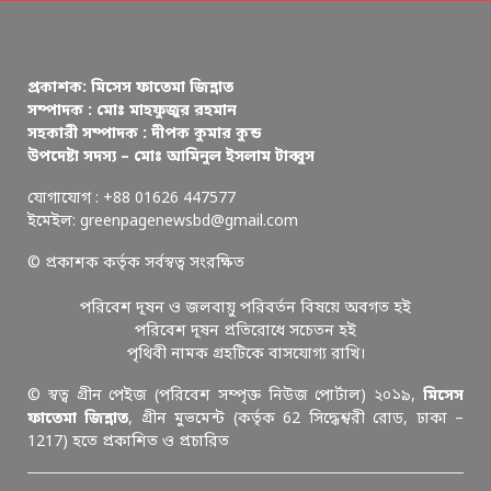
প্রকাশক: মিসেস ফাতেমা জিন্নাত
সম্পাদক : মোঃ মাহফুজুর রহমান
সহকারী সম্পাদক : দীপক কুমার কুন্ড
উপদেষ্টা সদস্য – মোঃ আমিনুল ইসলাম টাব্বুস
যোগাযোগ : +88 01626 447577
ইমেইল: greenpagenewsbd@gmail.com
© প্রকাশক কর্তৃক সর্বস্বত্ব সংরক্ষিত
পরিবেশ দূষন ও জলবায়ু পরিবর্তন বিষয়ে অবগত হই
পরিবেশ দূষন প্রতিরোধে সচেতন হই
পৃথিবী নামক গ্রহটিকে বাসযোগ্য রাখি।
© স্বত্ব গ্রীন পেইজ (পরিবেশ সম্পৃক্ত নিউজ পোর্টাল) ২০১৯,
মিসেস
ফাতেমা জিন্নাত
, গ্রীন মুভমেন্ট (কর্তৃক 62 সিদ্ধেশ্বরী রোড, ঢাকা –
1217) হতে প্রকাশিত ও প্রচারিত