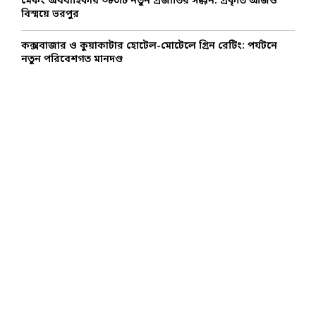
মেকং অববাহিকায় ৩৮০টি নতুন প্রজাতির সন্ধান: প্রকৃতি আজও
বিস্ময়ে ভরপুর
কক্সবাজার ও কুয়াকাটার হোটেল-মোটেলে গ্রিন রেটিং: পর্যটনে
নতুন পরিবেশগত মানদণ্ড