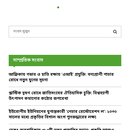
S
e
a
S
r
c
E
h
সাম্প্রতিক সংবাদ
f
A
o
আফ্রিকায় গন্ডার ও হাতি রক্ষায় ‘এআই’ প্রযুক্তি: বন্যপ্রাণী পাচার
r
R
রোধে নতুন যুগের সূচনা
:
C
প্লাস্টিক দূষণ রোধে জাতিসংঘের ঐতিহাসিক চুক্তি: বিশ্বব্যাপী
উৎপাদন কমানোর কঠোর রূপরেখা
H
ইউরোপীয় ইউনিয়নের যুগান্তকারী ‘নেচার রেস্টোরেশন ল’: ২০৩০
সালের মধ্যে প্রকৃতির বিশাল অংশ পুনরুদ্ধারের লক্ষ্য