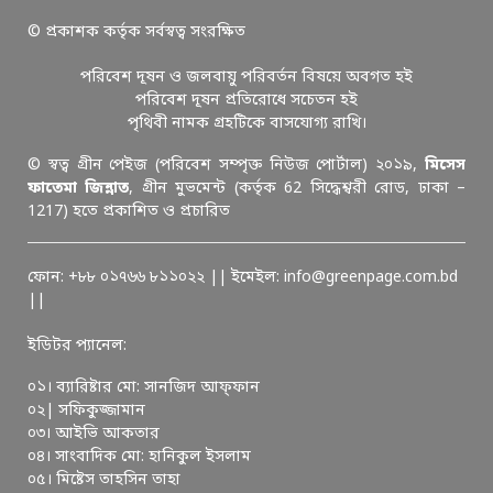
© প্রকাশক কর্তৃক সর্বস্বত্ব সংরক্ষিত
পরিবেশ দূষন ও জলবায়ু পরিবর্তন বিষয়ে অবগত হই
পরিবেশ দূষন প্রতিরোধে সচেতন হই
পৃথিবী নামক গ্রহটিকে বাসযোগ্য রাখি।
© স্বত্ব গ্রীন পেইজ (পরিবেশ সম্পৃক্ত নিউজ পোর্টাল) ২০১৯,
মিসেস
ফাতেমা জিন্নাত
, গ্রীন মুভমেন্ট (কর্তৃক 62 সিদ্ধেশ্বরী রোড, ঢাকা –
1217) হতে প্রকাশিত ও প্রচারিত
ফোন: +৮৮ ০১৭৬৬ ৮১১০২২ || ইমেইল: info@greenpage.com.bd
||
ইডিটর প্যানেল:
০১। ব্যারিষ্টার মো: সানজিদ আফ্ফান
০২| সফিকুজ্জামান
০৩। আইভি আকতার
০৪। সাংবাদিক মো: হানিকুল ইসলাম
০৫। মিষ্টেস তাহসিন তাহা