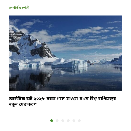
সম্পর্কিত পোস্ট
আর্কটিক রুট ২০২৬: বরফ গলে যাওয়া যখন বিশ্ব বাণিজ্যের
২
নতুন মেরুকরণ