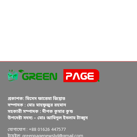
প্রকাশক: মিসেস ফাতেমা জিন্নাত
সম্পাদক : মোঃ মাহফুজুর রহমান
সহকারী সম্পাদক : দীপক কুমার কুন্ড
উপদেষ্টা সদস্য – মোঃ আমিনুল ইসলাম টাব্বুস
যোগাযোগ : +88 01626 447577
ইমেইল: greenpagenewsbd@gmail.com