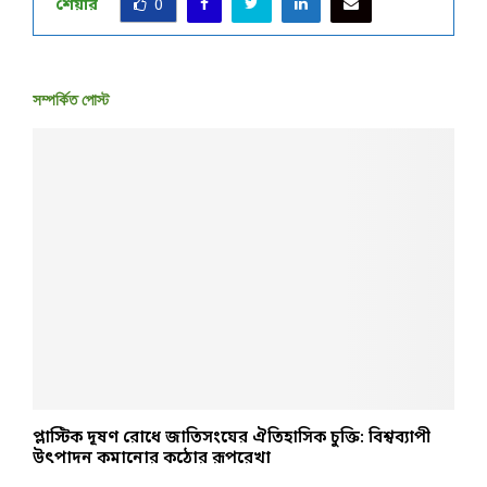
শেয়ার
0
সম্পর্কিত পোস্ট
প্লাস্টিক দূষণ রোধে জাতিসংঘের ঐতিহাসিক চুক্তি: বিশ্বব্যাপী
১
উৎপাদন কমানোর কঠোর রূপরেখা