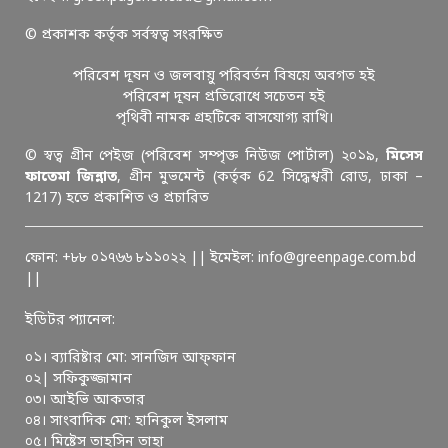
© প্রকাশক কর্তৃক সর্বস্বত্ব সংরক্ষিত
পরিবেশ দূষন ও জলবায়ু পরিবর্তন বিষয়ে অবগত হই
পরিবেশ দূষন প্রতিরোধে সচেতন হই
পৃথিবী নামক গ্রহটিকে বাসযোগ্য রাখি।
© স্বত্ব গ্রীন পেইজ (পরিবেশ সম্পৃক্ত নিউজ পোর্টাল) ২০১৯,
মিসেস
ফাতেমা জিন্নাত
, গ্রীন মুভমেন্ট (কর্তৃক 62 সিদ্ধেশ্বরী রোড, ঢাকা –
1217) হতে প্রকাশিত ও প্রচারিত
ফোন: +৮৮ ০১৭৬৬ ৮১১০২২ || ইমেইল: info@greenpage.com.bd
||
ইডিটর প্যানেল:
০১। ব্যারিষ্টার মো: সানজিদ আফ্ফান
০২| সফিকুজ্জামান
০৩। আইভি আকতার
০৪। সাংবাদিক মো: হানিকুল ইসলাম
০৫। মিষ্টেস তাহসিন তাহা