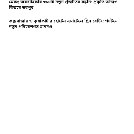
মেকং অববাহিকায় ৩৮০টি নতুন প্রজাতির সন্ধান: প্রকৃতি আজও
বিস্ময়ে ভরপুর
কক্সবাজার ও কুয়াকাটার হোটেল-মোটেলে গ্রিন রেটিং: পর্যটনে
নতুন পরিবেশগত মানদণ্ড