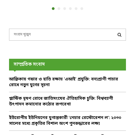
S
e
a
S
r
c
E
h
সাম্প্রতিক সংবাদ
f
A
o
আফ্রিকায় গন্ডার ও হাতি রক্ষায় ‘এআই’ প্রযুক্তি: বন্যপ্রাণী পাচার
r
R
রোধে নতুন যুগের সূচনা
:
C
প্লাস্টিক দূষণ রোধে জাতিসংঘের ঐতিহাসিক চুক্তি: বিশ্বব্যাপী
উৎপাদন কমানোর কঠোর রূপরেখা
H
ইউরোপীয় ইউনিয়নের যুগান্তকারী ‘নেচার রেস্টোরেশন ল’: ২০৩০
সালের মধ্যে প্রকৃতির বিশাল অংশ পুনরুদ্ধারের লক্ষ্য