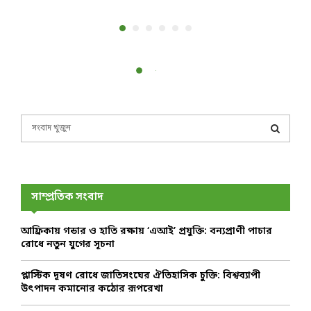
S
e
a
S
r
c
E
h
সাম্প্রতিক সংবাদ
f
A
o
আফ্রিকায় গন্ডার ও হাতি রক্ষায় ‘এআই’ প্রযুক্তি: বন্যপ্রাণী পাচার
r
R
রোধে নতুন যুগের সূচনা
:
C
প্লাস্টিক দূষণ রোধে জাতিসংঘের ঐতিহাসিক চুক্তি: বিশ্বব্যাপী
উৎপাদন কমানোর কঠোর রূপরেখা
H