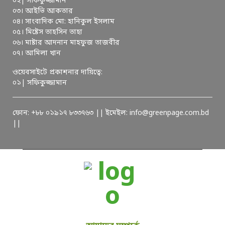
০২| সফিকুজ্জামান
০৩। আইভি আকতার
০৪। সাংবাদিক মো: হানিকুল ইসলাম
০৫। মিষ্টেস তাহসিন তাহা
০৬। মাষ্টার আদনান মাহফুজ তাজবীর
০৭। আমিলা খান
ওয়েবসাইটে প্রকাশনার দায়িত্বে:
০১| সফিকুজ্জামান
ফোন: +৮৮ ০১৯১৭ ৮৩৩৭৬৩ || ইমেইল: info@greenpage.com.bd
||