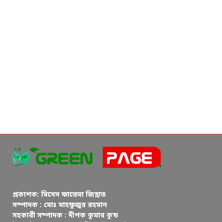
প্রকাশক: মিসেস ফাতেমা জিন্নাত
সম্পাদক : মোঃ মাহফুজুর রহমান
সহকারী সম্পাদক : দীপক কুমার কুন্ড