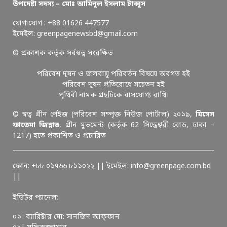
উপদেষ্টা সদস্য – মোঃ আমিনুল ইসলাম টাব্বুস
যোগাযোগ : +88 01626 447577
ইমেইল: greenpagenewsbd@gmail.com
© প্রকাশক কর্তৃক সর্বস্বত্ব সংরক্ষিত
পরিবেশ দূষন ও জলবায়ু পরিবর্তন বিষয়ে অবগত হই
পরিবেশ দূষন প্রতিরোধে সচেতন হই
পৃথিবী নামক গ্রহটিকে বাসযোগ্য রাখি।
© স্বত্ব গ্রীন পেইজ (পরিবেশ সম্পৃক্ত নিউজ পোর্টাল) ২০১৯,
মিসেস
ফাতেমা জিন্নাত
, গ্রীন মুভমেন্ট (কর্তৃক 62 সিদ্ধেশ্বরী রোড, ঢাকা –
1217) হতে প্রকাশিত ও প্রচারিত
ফোন: +৮৮ ০১৭৬৬ ৮১১০২২ || ইমেইল: info@greenpage.com.bd
||
ইডিটর প্যানেল:
০১। ব্যারিষ্টার মো: সানজিদ আফ্ফান