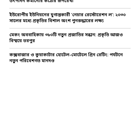
উৎপাদন কমানোর কঠোর রূপরেখা
H
ইউরোপীয় ইউনিয়নের যুগান্তকারী ‘নেচার রেস্টোরেশন ল’: ২০৩০
সালের মধ্যে প্রকৃতির বিশাল অংশ পুনরুদ্ধারের লক্ষ্য
মেকং অববাহিকায় ৩৮০টি নতুন প্রজাতির সন্ধান: প্রকৃতি আজও
বিস্ময়ে ভরপুর
কক্সবাজার ও কুয়াকাটার হোটেল-মোটেলে গ্রিন রেটিং: পর্যটনে
নতুন পরিবেশগত মানদণ্ড