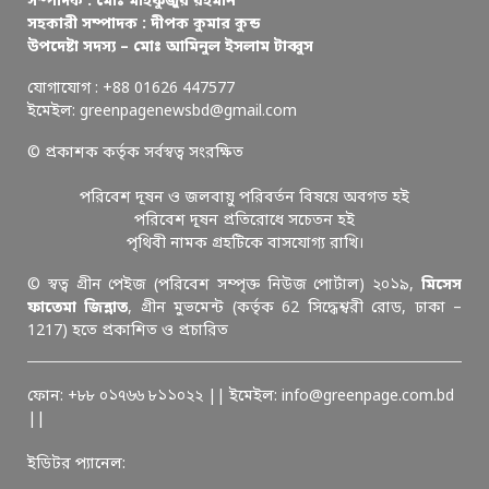
সম্পাদক : মোঃ মাহফুজুর রহমান
সহকারী সম্পাদক : দীপক কুমার কুন্ড
উপদেষ্টা সদস্য – মোঃ আমিনুল ইসলাম টাব্বুস
যোগাযোগ : +88 01626 447577
ইমেইল: greenpagenewsbd@gmail.com
© প্রকাশক কর্তৃক সর্বস্বত্ব সংরক্ষিত
পরিবেশ দূষন ও জলবায়ু পরিবর্তন বিষয়ে অবগত হই
পরিবেশ দূষন প্রতিরোধে সচেতন হই
পৃথিবী নামক গ্রহটিকে বাসযোগ্য রাখি।
© স্বত্ব গ্রীন পেইজ (পরিবেশ সম্পৃক্ত নিউজ পোর্টাল) ২০১৯,
মিসেস
ফাতেমা জিন্নাত
, গ্রীন মুভমেন্ট (কর্তৃক 62 সিদ্ধেশ্বরী রোড, ঢাকা –
1217) হতে প্রকাশিত ও প্রচারিত
ফোন: +৮৮ ০১৭৬৬ ৮১১০২২ || ইমেইল: info@greenpage.com.bd
||
ইডিটর প্যানেল: