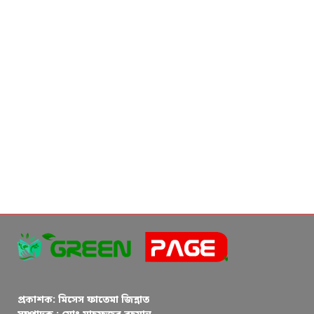
প্রকাশক: মিসেস ফাতেমা জিন্নাত