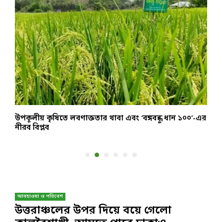
উপকূলীয় কৃষিতে লবণাক্ততার থাবা এবং ‘বঙ্গবন্ধু ধান ১০০’-এর
স
নীরব বিপ্লব
ত
আবহাওয়া ও পরিবেশ
উত্তরাঞ্চলের উপর দিয়ে বয়ে গেলো