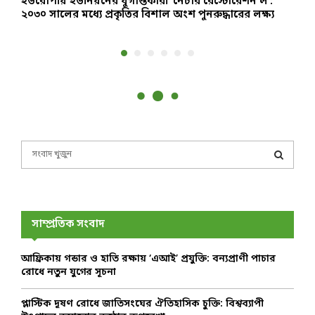
ইউরোপীয় ইউনিয়নের যুগান্তকারী ‘নেচার রেস্টোরেশন ল’:
শ
২০৩০ সালের মধ্যে প্রকৃতির বিশাল অংশ পুনরুদ্ধারের লক্ষ্য
ঘ
S
e
a
S
r
c
E
h
সাম্প্রতিক সংবাদ
f
A
o
আফ্রিকায় গন্ডার ও হাতি রক্ষায় ‘এআই’ প্রযুক্তি: বন্যপ্রাণী পাচার
r
R
রোধে নতুন যুগের সূচনা
:
C
প্লাস্টিক দূষণ রোধে জাতিসংঘের ঐতিহাসিক চুক্তি: বিশ্বব্যাপী