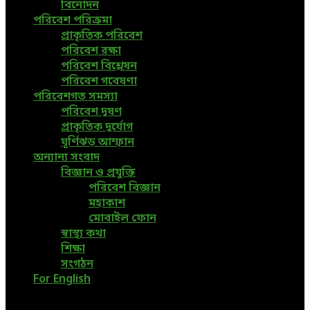
বিনোদন
পরিবেশ পরিক্রমা
প্রাকৃতিক পরিবেশ
পরিবেশ রক্ষা
পরিবেশ বিশ্লেষন
পরিবেশ গবেষণা
পরিবেশগত সমস্যা
পরিবেশ দূষণ
প্রাকৃতিক দুর্যোগ
ঘূর্ণিঝড় আম্ফান
অন্যান্য সংবাদ
বিজ্ঞান ও প্রযুক্তি
পরিবেশ বিজ্ঞান
মহাকাশ
মোবাইল ফোন
স্বাস্থ্য কথা
শিক্ষা
সংগঠন
For English
@2019 - www.greenpage.com.bd. All Right Reserved.