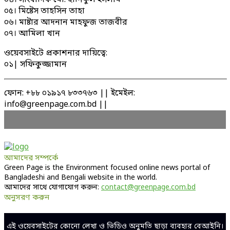
০৪। সাংবাদিক মো: হানিকুল ইসলাম
০৫। মিষ্টেস তাহসিন তাহা
০৬। মাষ্টার আদনান মাহফুজ তাজবীর
০৭। আমিলা খান
ওয়েবসাইটে প্রকাশনার দায়িত্বে:
০১| সফিকুজ্জামান
ফোন: +৮৮ ০১৯১৭ ৮৩৩৭৬৩ || ইমেইল:
info@greenpage.com.bd ||
আমাদের সম্পর্কে
Green Page is the Environment focused online news portal of
Bangladeshi and Bengali website in the world.
আমাদের সাথে যোগাযোগ করুন:
contact@greenpage.com.bd
অনুসরণ করুন
Facebook
Twitter
Linkedin
Youtube
এই ওয়েবসাইটের কোনো লেখা ও ভিডিও অনুমতি ছাড়া ব্যবহার বেআইনি।