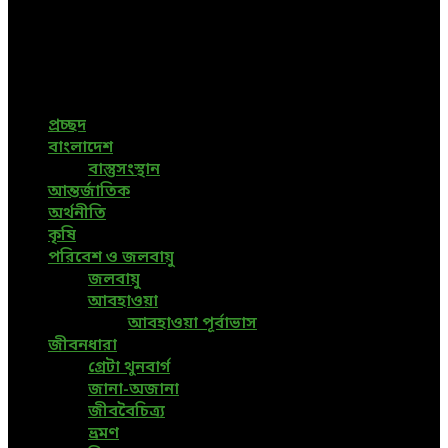
Bangladesh
Bangladeshi News, International News, Environmental
News, Bangla News, Latest News, Special News, Sports
News, All Bangladesh Local News and Every Situation of
the world are available in this Bangla News Website.
প্রচ্ছদ
বাংলাদেশ
বাস্তুসংস্থান
আন্তর্জাতিক
অর্থনীতি
কৃষি
পরিবেশ ও জলবায়ু
জলবায়ু
আবহাওয়া
আবহাওয়া পূর্বাভাস
জীবনধারা
গ্রেটা থুনবার্গ
জানা-অজানা
জীববৈচিত্র্য
ভ্রমণ