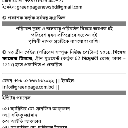
যোগাযোগ : +88 01626 447577
ইমেইল: greenpagenewsbd@gmail.com
© প্রকাশক কর্তৃক সর্বস্বত্ব সংরক্ষিত
পরিবেশ দূষন ও জলবায়ু পরিবর্তন বিষয়ে অবগত হই
পরিবেশ দূষন প্রতিরোধে সচেতন হই
পৃথিবী নামক গ্রহটিকে বাসযোগ্য রাখি।
© স্বত্ব গ্রীন পেইজ (পরিবেশ সম্পৃক্ত নিউজ পোর্টাল) ২০১৯,
মিসেস
ফাতেমা জিন্নাত
, গ্রীন মুভমেন্ট (কর্তৃক 62 সিদ্ধেশ্বরী রোড, ঢাকা –
1217) হতে প্রকাশিত ও প্রচারিত
ফোন: +৮৮ ০১৭৬৬ ৮১১০২২ || ইমেইল:
info@greenpage.com.bd ||
ইডিটর প্যানেল:
০১। ব্যারিষ্টার মো: সানজিদ আফ্ফান
০২| সফিকুজ্জামান
০৩। আইভি আকতার