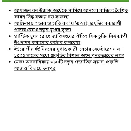
আমাজন বন উজাড় অর্ধেকে নামিয়ে আনলো ব্রাজিল: বৈশ্বিক
কার্বন সিঙ্ক রক্ষায় বড় সাফল্য
আফ্রিকায় গন্ডার ও হাতি রক্ষায় ‘এআই’ প্রযুক্তি: বন্যপ্রাণী
পাচার রোধে নতুন যুগের সূচনা
প্লাস্টিক দূষণ রোধে জাতিসংঘের ঐতিহাসিক চুক্তি: বিশ্বব্যাপী
উৎপাদন কমানোর কঠোর রূপরেখা
ইউরোপীয় ইউনিয়নের যুগান্তকারী ‘নেচার রেস্টোরেশন ল’:
২০৩০ সালের মধ্যে প্রকৃতির বিশাল অংশ পুনরুদ্ধারের লক্ষ্য
মেকং অববাহিকায় ৩৮০টি নতুন প্রজাতির সন্ধান: প্রকৃতি
আজও বিস্ময়ে ভরপুর