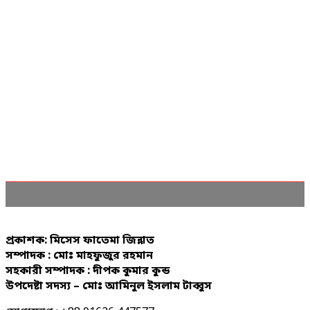
প্রকাশক: মিসেস ফাতেমা জিন্নাত
সম্পাদক : মোঃ মাহফুজুর রহমান
সহকারী সম্পাদক : দীপক কুমার কুন্ড
উপদেষ্টা সদস্য – মোঃ আমিনুল ইসলাম টাব্বুস