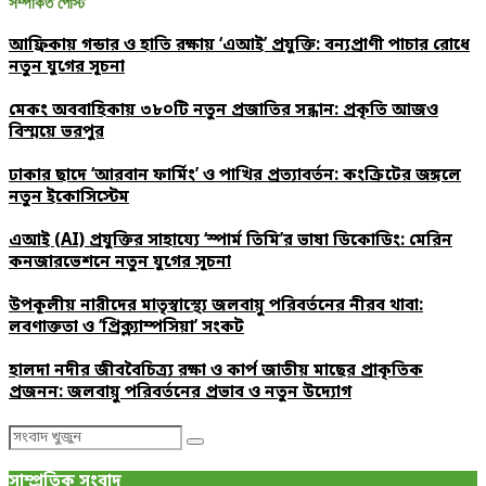
সম্পর্কিত পোস্ট
আফ্রিকায় গন্ডার ও হাতি রক্ষায় ‘এআই’ প্রযুক্তি: বন্যপ্রাণী পাচার রোধে
নতুন যুগের সূচনা
মেকং অববাহিকায় ৩৮০টি নতুন প্রজাতির সন্ধান: প্রকৃতি আজও
বিস্ময়ে ভরপুর
ঢাকার ছাদে ‘আরবান ফার্মিং’ ও পাখির প্রত্যাবর্তন: কংক্রিটের জঙ্গলে
নতুন ইকোসিস্টেম
এআই (AI) প্রযুক্তির সাহায্যে ‘স্পার্ম তিমি’র ভাষা ডিকোডিং: মেরিন
কনজারভেশনে নতুন যুগের সূচনা
উপকূলীয় নারীদের মাতৃস্বাস্থ্যে জলবায়ু পরিবর্তনের নীরব থাবা:
লবণাক্ততা ও ‘প্রিক্ল্যাম্পসিয়া’ সংকট
হালদা নদীর জীববৈচিত্র্য রক্ষা ও কার্প জাতীয় মাছের প্রাকৃতিক
প্রজনন: জলবায়ু পরিবর্তনের প্রভাব ও নতুন উদ্যোগ
Search
Search
for:
সাম্প্রতিক সংবাদ