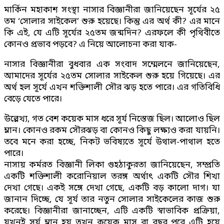
মার্কিন মহাকাশ সংস্থা নাসার বিজ্ঞানীরা জানিয়েছেন সূর্যের ২৫
তম ‘সোলার সাইকেল’ শুরু হয়েছে। কিন্তু এর অর্থ কী? এর মানে
কি এই, যে এটি সূর্যের ২৫তম জন্মদিন? এরফলে কী পৃথিবীতে
কোনও প্রভাব পড়বে? এ নিয়ে আলোচনা করা যাক-
নাসার বিজ্ঞানীরা বুধবার এক সংবাদ সম্মেলনে জানিয়েছেন,
আমাদের সূর্যের ২৫তম সোলার সাইকেল শুরু হয়ে গিয়েছে। এর
অর্থ হল সূর্যে এখন শক্তিশালী সৌর ঝড় হতে পারে। এর গতিবিধি
বেড়ে যেতে পারে।
উল্লেখ্য, গত বেশ কয়েক মাস ধরে সূর্য নিস্তেজ ছিল। আলোও ছিল
ম্লান। কোনও রকম সৌরঝড় বা কোনও কিছু লক্ষ্যও করা যায়নি।
তবে মনে করা হচ্ছে, নিকট ভবিষ্যতে সূর্যে উথাল-পাথাল হতে
পারে।
নাসায় কর্মরত বিজ্ঞানী লিকা গুহঠাকুরতা জানিয়েছেন, সম্প্রতি
একটি শক্তিশালী করোনিয়াল তরঙ্গ অর্থাৎ একটি সৌর শিখা
দেখা গেছে। একই সঙ্গে দেখা গেছে, একটি বড় কালো দাগ। যা
জানান দিচ্ছে, যে সূর্য তার নতুন সোলার সাইকেলের কাজ শুরু
করেছে। বিজ্ঞানীরা জানাচ্ছেন, এটি একটি স্বাভাবিক প্রক্রিয়া,
যখনই সূর্য ম্লান হয় তখন কয়েক মাস বা বছর পরে এটি হয়ে