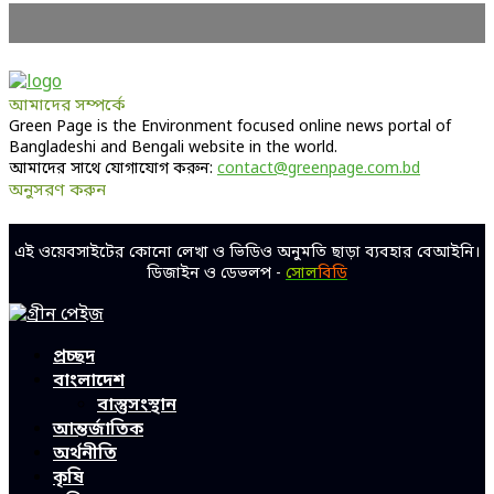
আমাদের সম্পর্কে
Green Page is the Environment focused online news portal of
Bangladeshi and Bengali website in the world.
আমাদের সাথে যোগাযোগ করুন:
contact@greenpage.com.bd
অনুসরণ করুন
Facebook
Twitter
Linkedin
Youtube
এই ওয়েবসাইটের কোনো লেখা ও ভিডিও অনুমতি ছাড়া ব্যবহার বেআইনি।
ডিজাইন ও ডেভলপ -
সোল
বিডি
Facebook
Twitter
Linkedin
Youtube
প্রচ্ছদ
বাংলাদেশ
বাস্তুসংস্থান
আন্তর্জাতিক
অর্থনীতি
কৃষি