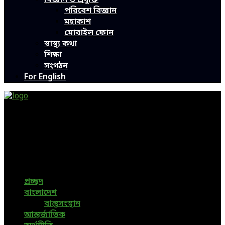
পরিবেশ বিজ্ঞান
মহাকাশ
মোবাইল ফোন
স্বাস্থ্য কথা
শিক্ষা
সংগঠন
For English
Green Page | Only One Environment News Portal in
Bangladesh
Bangladeshi News, International News, Environmental
News, Bangla News, Latest News, Special News, Sports
News, All Bangladesh Local News and Every Situation of
the world are available in this Bangla News Website.
প্রচ্ছদ
বাংলাদেশ
বাস্তুসংস্থান
আন্তর্জাতিক