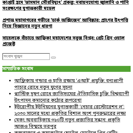
কাপ্তাই হ্রদে ‘ভাসমান সৌরবিদ্যুৎ’ প্রকল্প: নবায়নযোগ্য জ্বালানি ও পানি
সংরক্ষণের যুগান্তকারী মডেল
প্রশান্ত মহাসাগরের গভীরে ‘ডার্ক অক্সিজেন’ আবিষ্কার: প্রাণের উৎপত্তি
নিয়ে বিজ্ঞানের নতুন ধারণা
সাহেলকে বাঁচাতে আফ্রিকা মহাদেশের সবুজ বিপ্লব: গ্রেট গ্রিন ওয়াল
প্রজেক্ট
Search
Search
for:
সাম্প্রতিক সংবাদ
আফ্রিকায় গন্ডার ও হাতি রক্ষায় ‘এআই’ প্রযুক্তি: বন্যপ্রাণী
পাচার রোধে নতুন যুগের সূচনা
প্লাস্টিক দূষণ রোধে জাতিসংঘের ঐতিহাসিক চুক্তি: বিশ্বব্যাপী
উৎপাদন কমানোর কঠোর রূপরেখা
ইউরোপীয় ইউনিয়নের যুগান্তকারী ‘নেচার রেস্টোরেশন ল’:
২০৩০ সালের মধ্যে প্রকৃতির বিশাল অংশ পুনরুদ্ধারের লক্ষ্য
মেকং অববাহিকায় ৩৮০টি নতুন প্রজাতির সন্ধান: প্রকৃতি
আজও বিস্ময়ে ভরপুর