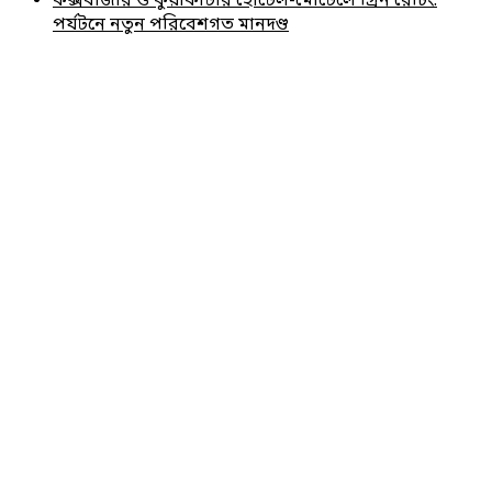
কক্সবাজার ও কুয়াকাটার হোটেল-মোটেলে গ্রিন রেটিং:
পর্যটনে নতুন পরিবেশগত মানদণ্ড