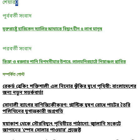
শেয়ার
0
পূর্ববর্তী সংবাদ
যুক্তরাষ্ট্রে হারিকেন স্যালির আঘাতে বিদ্যুৎহীন ৫ লাখ মানুষ
পরবর্তী সংবাদ
তিস্তা ও ধরলার পানি বিপদসীমার উপরে, লালমনিরহাটে নিম্নাঞ্চল প্লাবিত
সম্পর্কিত পোস্ট
রেকর্ড ব্রেকিং শক্তিশালী এল নিনোর ঝুঁকির মুখে পৃথিবী: বাংলাদেশের
জন্য নতুন সতর্কবার্তা
সোনালী ব্যাগের বাণিজ্যিকীকরণ: প্লাস্টিক দূষণ রোধে পাটের তৈরি
পলিথিনের যুগান্তকারী অগ্রগতি
মহাকাশ থেকে সৌরবিদ্যুৎ পৃথিবীতে পাঠানো: জ্বালানি সংকটে
জাপানের ‘স্পেস সোলার পাওয়ার’ প্রজেক্ট