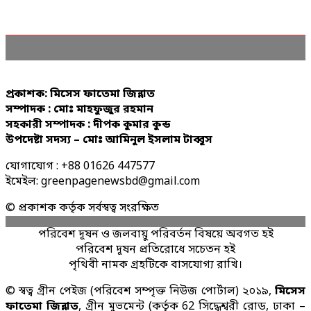
প্রকাশক: মিসেস ফাতেমা জিন্নাত
সম্পাদক : মোঃ মাহফুজুর রহমান
সহকারী সম্পাদক : দীপক কুমার কুন্ড
উপদেষ্টা সদস্য – মোঃ আমিনুল ইসলাম টাব্বুস
যোগাযোগ : +88 01626 447577
ইমেইল: greenpagenewsbd@gmail.com
© প্রকাশক কর্তৃক সর্বস্বত্ব সংরক্ষিত
পরিবেশ দূষন ও জলবায়ু পরিবর্তন বিষয়ে অবগত হই
পরিবেশ দূষন প্রতিরোধে সচেতন হই
পৃথিবী নামক গ্রহটিকে বাসযোগ্য রাখি।
© স্বত্ব গ্রীন পেইজ (পরিবেশ সম্পৃক্ত নিউজ পোর্টাল) ২০১৯,
মিসেস
ফাতেমা জিন্নাত
, গ্রীন মুভমেন্ট (কর্তৃক 62 সিদ্ধেশ্বরী রোড, ঢাকা –