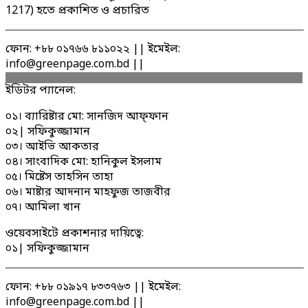
1217) হতে প্রকাশিত ও প্রচারিত
ফোন: +৮৮ ০১৭৬৬ ৮১১০২২ || ইমেইল:
info@greenpage.com.bd ||
ইডিটর প্যানেল:
০১। ব্যারিষ্টার মো: সানজিদ আফ্ফান
০২| সফিকুজ্জামান
০৩। আইভি আকতার
০৪। সাংবাদিক মো: হানিকুল ইসলাম
০৫। মিষ্টেস তাহসিন তাহা
০৬। মাষ্টার আদনান মাহফুজ তাজবীর
০৭। আমিলা খান
ওয়েবসাইটে প্রকাশনার দায়িত্বে:
০১| সফিকুজ্জামান
ফোন: +৮৮ ০১৯১৭ ৮৩৩৭৬৩ || ইমেইল:
info@greenpage.com.bd ||