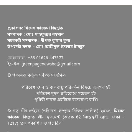
প্রকাশক: মিসেস ফাতেমা জিন্নাত
সম্পাদক : মোঃ মাহফুজুর রহমান
সহকারী সম্পাদক : দীপক কুমার কুন্ড
উপদেষ্টা সদস্য – মোঃ আমিনুল ইসলাম টাব্বুস
যোগাযোগ : +88 01626 447577
ইমেইল: greenpagenewsbd@gmail.com
© প্রকাশক কর্তৃক সর্বস্বত্ব সংরক্ষিত
পরিবেশ দূষন ও জলবায়ু পরিবর্তন বিষয়ে অবগত হই
পরিবেশ দূষন প্রতিরোধে সচেতন হই
পৃথিবী নামক গ্রহটিকে বাসযোগ্য রাখি।
© স্বত্ব গ্রীন পেইজ (পরিবেশ সম্পৃক্ত নিউজ পোর্টাল) ২০১৯,
মিসেস
ফাতেমা জিন্নাত
, গ্রীন মুভমেন্ট (কর্তৃক 62 সিদ্ধেশ্বরী রোড, ঢাকা –
1217) হতে প্রকাশিত ও প্রচারিত