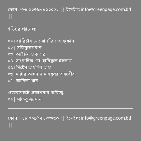
ফোন: +৮৮ ০১৭৬৬ ৮১১০২২ || ইমেইল: info@greenpage.com.bd
||
ইডিটর প্যানেল:
০১। ব্যারিষ্টার মো: সানজিদ আফ্ফান
০২| সফিকুজ্জামান
০৩। আইভি আকতার
০৪। সাংবাদিক মো: হানিকুল ইসলাম
০৫। মিষ্টেস তাহসিন তাহা
০৬। মাষ্টার আদনান মাহফুজ তাজবীর
০৭। আমিলা খান
ওয়েবসাইটে প্রকাশনার দায়িত্বে:
০১| সফিকুজ্জামান
ফোন: +৮৮ ০১৯১৭ ৮৩৩৭৬৩ || ইমেইল: info@greenpage.com.bd
||