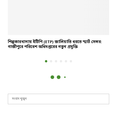
শিল্পকারখানায় ইটিপি (ETP) জালিয়াতি ধরতে স্মার্ট সেন্সর:
প
গাজীপুরে পরিবেশ অধিদপ্তরের নতুন প্রযুক্তি
ও
S
S
e
a
E
r