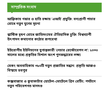
c
A
h
সাম্প্রতিক সংবাদ
f
R
o
আফ্রিকায় গন্ডার ও হাতি রক্ষায় ‘এআই’ প্রযুক্তি: বন্যপ্রাণী পাচার
r
C
রোধে নতুন যুগের সূচনা
:
H
প্লাস্টিক দূষণ রোধে জাতিসংঘের ঐতিহাসিক চুক্তি: বিশ্বব্যাপী
উৎপাদন কমানোর কঠোর রূপরেখা
ইউরোপীয় ইউনিয়নের যুগান্তকারী ‘নেচার রেস্টোরেশন ল’: ২০৩০
সালের মধ্যে প্রকৃতির বিশাল অংশ পুনরুদ্ধারের লক্ষ্য
মেকং অববাহিকায় ৩৮০টি নতুন প্রজাতির সন্ধান: প্রকৃতি আজও
বিস্ময়ে ভরপুর
কক্সবাজার ও কুয়াকাটার হোটেল-মোটেলে গ্রিন রেটিং: পর্যটনে
নতুন পরিবেশগত মানদণ্ড