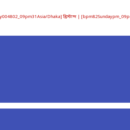
4802_09pm31Asia/Dhaka] খ্রিস্টাব্দ | [bpm82Sundaypm_09pm3