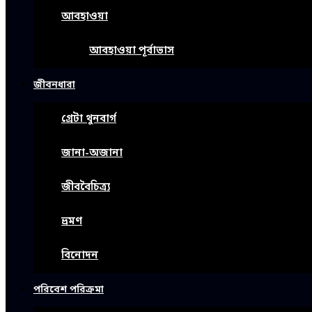
আবহাওয়া
আবহাওয়া পূর্বাভাস
জীবনধারা
গ্রেটা থুনবার্গ
জানা-অজানা
জীববৈচিত্র্য
ভ্রমণ
বিনোদন
পরিবেশ পরিক্রমা