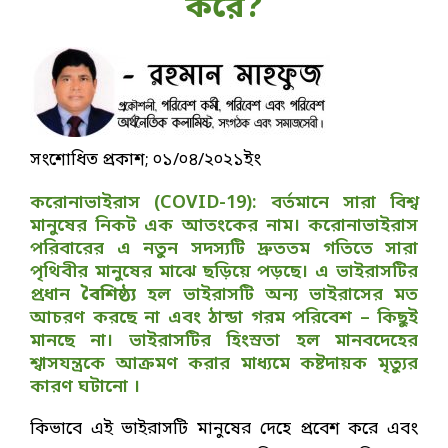
করে?
সংশোধিত প্রকাশ; ০১/০৪/২০২১ইং
করোনাভাইরাস (COVID-19): বর্তমানে সারা বিশ্ব
মানুষের নিকট এক আতংকের নাম। করোনাভাইরাস
পরিবারের এ নতুন সদস্যটি দ্রুততম গতিতে সারা
পৃথিবীর মানুষের মাঝে ছড়িয়ে পড়ছে। এ ভাইরাসটির
প্রধান
বৈশিষ্ঠ্য
হল ভাইরাসটি অন্য ভাইরাসের মত
আচরণ করছে না এবং ঠান্ডা গরম পরিবেশ – কিছুই
মানছে না। ভাইরাসটির হিংস্রতা হল মানবদেহের
শ্বাসযন্ত্রকে আক্রমণ করার মাধ্যমে কষ্টদায়ক মৃত্যুর
কারণ ঘটানো ।
কিভাবে এই ভাইরাসটি মানুষের দেহে প্রবেশ করে এবং