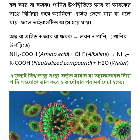
হল ক্ষার বা ক্ষরক। পানির উপস্থিতিতে ক্ষার বা ক্ষারকের
সাথে বিক্রিয়া করে অ্যামিনো এসিড ভেঙ্গে যায় বা গলে
যায়। ফলে ভাইরাসটিও ধ্বংস হয়ে যায়।
অম্ল বা এসিড + ক্ষার বা ক্ষরক → লবন + পানি, ( পানির
উপস্থিতে)
+
NH
-COOH (
Amino acid
) + OH
(
Alkaline
) → NH
–
3
3
R-COOH (
Neutralized compound
) + H2O (
Water
).
এ জন্যই বিশ্ব স্বাস্থ্য সংস্থা কর্তৃক সাবান বা অ্যালকোহল দিয়ে
পানি সহযোগে ভাল করে হাত ধোঁয়ার পরামর্শ দেয়া হচ্ছে।