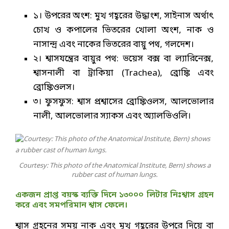
১। উপরের অংশ: মুখ গহ্বরের উদ্ধাংশ, সাইনাস অর্থাৎ
চোখ ও কপালের ভিতরের খোলা অংশ, নাক ও
নাসান্দ্র এবং নাকের ভিতরের বায়ু পথ, গলদেশ।
২। শ্বাসযন্ত্রের বায়ুর পথ: ভয়েস বক্স বা ল্যারিনেক্স,
শ্বাসনালী বা ট্রাকিয়া (Trachea), ব্রোঙ্কি এবং
ব্রোঙ্কিওলস।
৩। ফুসফুস: শ্বাস প্রশ্বাসের ব্রোঙ্কিওলস, আলভোলার
নালী, আলভোলার স্যাকস এবং অ্যালভিওলি।
Courtesy: This photo of the Anatomical Institute, Bern) shows a
rubber cast of human lungs.
একজন প্রাপ্ত বয়স্ক ব্যক্তি দিনে ১৩০০০ লিটার নিঃশ্বাস গ্রহন
করে এবং সমপরিমান শ্বাস ফেলে।
শ্বাস গ্রহনের সময় নাক এবং মুখ গহ্বরের উপরে দিয়ে বা