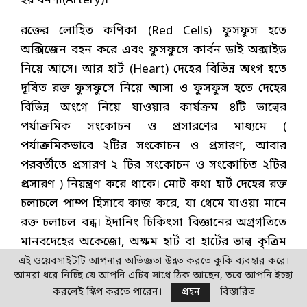
হয় ধমণী(Artery)।
রক্তের লোহিত কণিকা (Red Cells) ফুসফুস হতে
অক্সিজেন বহন করে এবং ফুসফুসে কার্বন ডাই অক্সাইড
নিয়ে আসে। আর হার্ট (Heart) দেহের বিভিন্ন অংগ হতে
দূষিত রক্ত ফুসফুসে নিয়ে আসা ও ফুসফুস হতে দেহের
বিভিন্ন অংগে নিয়ে যাওয়ার কার্যক্রম ৪টি ভাল্বের
পর্যাক্রমিক সংকোচন ও প্রসারণের মাধ্যমে (
পর্যাক্রমিকভাবে ২টির সংকোচন ও প্রসারণ, আবার
পরবর্তীতে প্রসারণ ২ টির সংকোচন ও সংকোচিত ২টির
প্রসারণ ) নিয়ন্ত্রণ করে থাকে। মোট কথা হার্ট দেহের রক্ত
চলাচলে পাম্প হিসাবে কাজ করে, যা থেমে যাওয়া মানে
রক্ত চলাচল বন্ধ। ইদানিং চিকিৎসা বিজ্ঞানের অগ্রগতিতে
মানবদেহের অকেজো, অক্ষম হার্ট বা হার্টের ভাল্ব কৃত্রিম
হার্ট বা ভাল্বের প্রতিস্থাপন করা হচ্ছে।
এই ওয়েবসাইটটি আপনার অভিজ্ঞতা উন্নত করতে কুকি ব্যবহার করে।
আমরা ধরে নিচ্ছি যে আপনি এটির সাথে ঠিক আছেন, তবে আপনি ইচ্ছা
মানবদেহের গলদেশ হতে ব্রোঙ্কিওলস পর্যন্ত বিস্তৃত
করলেই স্কিপ করতে পারেন।
গ্রহন
বিস্তারিত