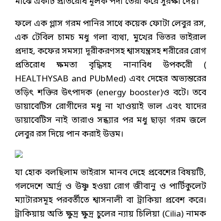
মাঝে একটি প্রতিরোধ মূলক পর্দা তৈরী করে সুরক্ষা দেয়।
ফলে এক গ্লাস গরম পানির সাথে কয়েক ফোটা লেবুর রস,
এক টেবিল চামচ মধু গলা ব্যথা, মুখের ভিতর ভাইরাল
প্রদাহ, কফের সমস্যা দূরীকরণসহ শ্বাসযন্ত্রসহ শরীরের রোগ
প্রতিরোধ ক্ষমতা বৃদ্ধিসহ নানাবিধ উপকরেী (
HEALTHYSAB and PUbMed) এবং দেহের অভ্যন্তরের
তড়িৎ শক্তির উৎপাদক (energy booster)ও বটে। তবে
ডায়াবেটিস রোগীদের মধু না খাওয়াই ভাল এবং যাদের
ডায়াবেটিস নাই তারাও সন্ধ্যার পর মধু ছাড়া গরম জলে
লেবুর রস দিয়ে পান করাই উত্তম।
যা হোক বলছিলাম ভাইরাস মানব দেহে প্রবেশের বিষয়টি,
গলদেশে আর্দ্র ও উষ্ণু হওয়া রোগ জীবানু ও পার্টিকুলেট
ম্যাটারসমূহ পরবর্তীতে শ্বাসনালী বা ট্রাকিয়া প্রবেশ করে।
ট্রাকিয়ায় অতি ক্ষুদ্র ক্ষুদ্র চুলের ন্যায় চিলিয়া (Cilia) নামক