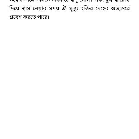
তবে বাতাসে ভাসতে থাকা জীবানু খোলা নাক. মুখ বা চোখ
দিয়ে শ্বাস নেয়ার সময় ঐ সুস্থ্য বক্তির দেহের অভ্যন্তরে
প্রবেশ করতে পারে।