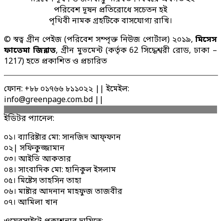
পরিবেশ দূষন প্রতিরোধে সচেতন হই
পৃথিবী নামক গ্রহটিকে বাসযোগ্য রাখি।
© স্বত্ব গ্রীন পেইজ (পরিবেশ সম্পৃক্ত নিউজ পোর্টাল) ২০১৯,
মিসেস
ফাতেমা জিন্নাত
, গ্রীন মুভমেন্ট (কর্তৃক 62 সিদ্ধেশ্বরী রোড, ঢাকা –
1217) হতে প্রকাশিত ও প্রচারিত
ফোন: +৮৮ ০১৭৬৬ ৮১১০২২ || ইমেইল:
info@greenpage.com.bd ||
ইডিটর প্যানেল:
০১। ব্যারিষ্টার মো: সানজিদ আফ্ফান
০২| সফিকুজ্জামান
০৩। আইভি আকতার
০৪। সাংবাদিক মো: হানিকুল ইসলাম
০৫। মিষ্টেস তাহসিন তাহা
০৬। মাষ্টার আদনান মাহফুজ তাজবীর
০৭। আমিলা খান