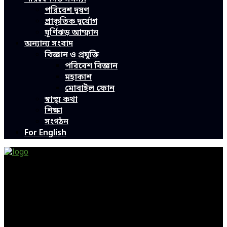
পরিবেশ দূষণ
প্রাকৃতিক দুর্যোগ
ঘূর্ণিঝড় আম্ফান
অন্যান্য সংবাদ
বিজ্ঞান ও প্রযুক্তি
পরিবেশ বিজ্ঞান
মহাকাশ
মোবাইল ফোন
স্বাস্থ্য কথা
শিক্ষা
সংগঠন
For English
Green Page | Only One Environment News Portal in
Bangladesh
Bangladeshi News, International News, Environmental
News, Bangla News, Latest News, Special News, Sports
News, All Bangladesh Local News and Every Situation of
the world are available in this Bangla News Website.