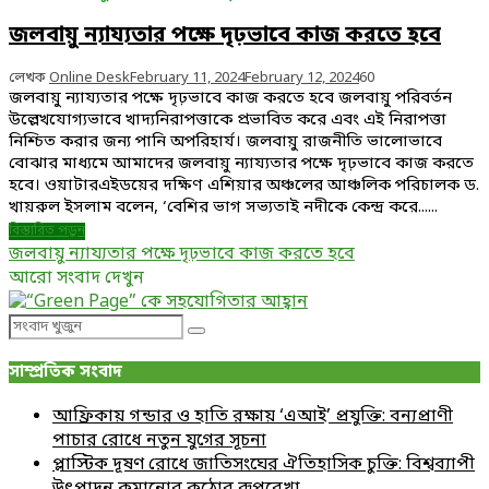
জলবায়ু ন্যায্যতার পক্ষে দৃঢ়ভাবে কাজ করতে হবে
লেখক
Online Desk
February 11, 2024
February 12, 2024
60
জলবায়ু ন্যায্যতার পক্ষে দৃঢ়ভাবে কাজ করতে হবে জলবায়ু পরিবর্তন
উল্লেখযোগ্যভাবে খাদ্যনিরাপত্তাকে প্রভাবিত করে এবং এই নিরাপত্তা
নিশ্চিত করার জন্য পানি অপরিহার্য। জলবায়ু রাজনীতি ভালোভাবে
বোঝার মাধ্যমে আমাদের জলবায়ু ন্যায্যতার পক্ষে দৃঢ়ভাবে কাজ করতে
হবে। ওয়াটারএইডয়ের দক্ষিণ এশিয়ার অঞ্চলের আঞ্চলিক পরিচালক ড.
খায়রুল ইসলাম বলেন, ‘বেশির ভাগ সভ্যতাই নদীকে কেন্দ্র করে......
বিস্তারিত পড়ুন
জলবায়ু ন্যায্যতার পক্ষে দৃঢ়ভাবে কাজ করতে হবে
আরো সংবাদ দেখুন
Search
Search
for:
সাম্প্রতিক সংবাদ
আফ্রিকায় গন্ডার ও হাতি রক্ষায় ‘এআই’ প্রযুক্তি: বন্যপ্রাণী
পাচার রোধে নতুন যুগের সূচনা
প্লাস্টিক দূষণ রোধে জাতিসংঘের ঐতিহাসিক চুক্তি: বিশ্বব্যাপী
উৎপাদন কমানোর কঠোর রূপরেখা