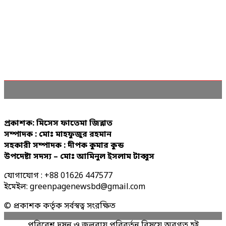
প্রকাশক: মিসেস ফাতেমা জিন্নাত
সম্পাদক : মোঃ মাহফুজুর রহমান
সহকারী সম্পাদক : দীপক কুমার কুন্ড
উপদেষ্টা সদস্য – মোঃ আমিনুল ইসলাম টাব্বুস
যোগাযোগ : +88 01626 447577
ইমেইল: greenpagenewsbd@gmail.com
© প্রকাশক কর্তৃক সর্বস্বত্ব সংরক্ষিত
পরিবেশ দূষন ও জলবায়ু পরিবর্তন বিষয়ে অবগত হই