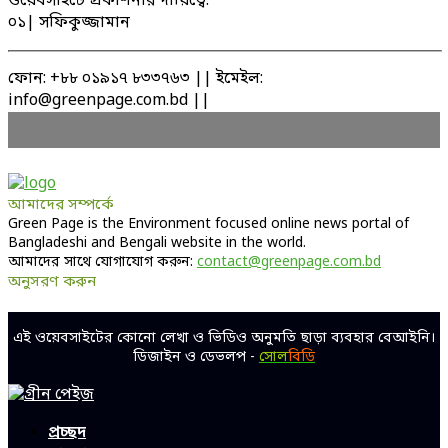
ওয়েবসাইটে প্রকাশনার দায়িত্বে:
০১| সফিকুজ্জামান
ফোন: +৮৮ ০১৯১৭ ৮৩৩৭৬৩ || ইমেইল:
info@greenpage.com.bd ||
আমাদের সম্পর্কে
Green Page is the Environment focused online news portal of
Bangladeshi and Bengali website in the world.
আমাদের সাথে যোগাযোগ করুন:
contact@greenpage.com.bd
অনুসরণ করুন
Facebook
Twitter
Linkedin
Youtube
এই ওয়েবসাইটের কোনো লেখা ও ভিডিও অনুমতি ছাড়া ব্যবহার বেআইনি।
ডিজাইন ও ডেভলপ -
সোল
বিডি
Facebook
Twitter
Linkedin
Youtube
প্রচ্ছদ