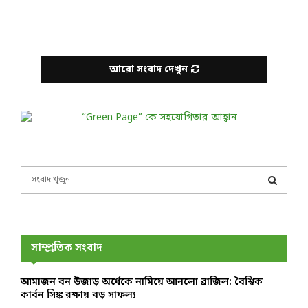
আরো সংবাদ দেখুন
S
e
a
S
r
c
E
h
সাম্প্রতিক সংবাদ
f
A
o
আমাজন বন উজাড় অর্ধেকে নামিয়ে আনলো ব্রাজিল: বৈশ্বিক
r
R
কার্বন সিঙ্ক রক্ষায় বড় সাফল্য
: