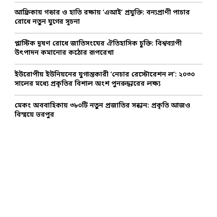
C
আফ্রিকায় গন্ডার ও হাতি রক্ষায় ‘এআই’ প্রযুক্তি: বন্যপ্রাণী পাচার
রোধে নতুন যুগের সূচনা
H
প্লাস্টিক দূষণ রোধে জাতিসংঘের ঐতিহাসিক চুক্তি: বিশ্বব্যাপী
উৎপাদন কমানোর কঠোর রূপরেখা
ইউরোপীয় ইউনিয়নের যুগান্তকারী ‘নেচার রেস্টোরেশন ল’: ২০৩০
সালের মধ্যে প্রকৃতির বিশাল অংশ পুনরুদ্ধারের লক্ষ্য
মেকং অববাহিকায় ৩৮০টি নতুন প্রজাতির সন্ধান: প্রকৃতি আজও
বিস্ময়ে ভরপুর