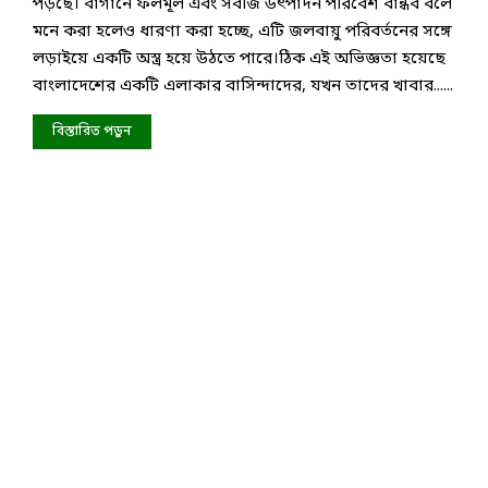
পড়ছে। বাগানে ফলমূল এবং সবজি উৎপাদন পরিবেশ বান্ধব বলে
মনে করা হলেও ধারণা করা হচ্ছে, এটি জলবায়ু পরিবর্তনের সঙ্গে
লড়াইয়ে একটি অস্ত্র হয়ে উঠতে পারে।ঠিক এই অভিজ্ঞতা হয়েছে
বাংলাদেশের একটি এলাকার বাসিন্দাদের, যখন তাদের খাবার......
বিস্তারিত পড়ুন