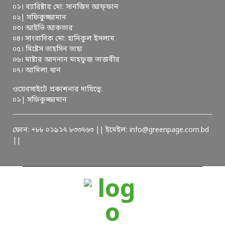
০১। ব্যারিষ্টার মো: সানজিদ আফ্ফান
০২| সফিকুজ্জামান
০৩। আইভি আকতার
০৪। সাংবাদিক মো: হানিকুল ইসলাম
০৫। মিষ্টেস তাহসিন তাহা
০৬। মাষ্টার আদনান মাহফুজ তাজবীর
০৭। আমিলা খান
ওয়েবসাইটে প্রকাশনার দায়িত্বে:
০১| সফিকুজ্জামান
ফোন: +৮৮ ০১৯১৭ ৮৩৩৭৬৩ || ইমেইল: info@greenpage.com.bd
||