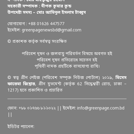
সম্পাদক : মোঃ মাহফুজুর রহমান
সহকারী সম্পাদক : দীপক কুমার কুন্ড
উপদেষ্টা সদস্য – মোঃ আমিনুল ইসলাম টাব্বুস
যোগাযোগ : +88 01626 447577
ইমেইল: greenpagenewsbd@gmail.com
© প্রকাশক কর্তৃক সর্বস্বত্ব সংরক্ষিত
পরিবেশ দূষন ও জলবায়ু পরিবর্তন বিষয়ে অবগত হই
পরিবেশ দূষন প্রতিরোধে সচেতন হই
পৃথিবী নামক গ্রহটিকে বাসযোগ্য রাখি।
© স্বত্ব গ্রীন পেইজ (পরিবেশ সম্পৃক্ত নিউজ পোর্টাল) ২০১৯,
মিসেস
ফাতেমা জিন্নাত
, গ্রীন মুভমেন্ট (কর্তৃক 62 সিদ্ধেশ্বরী রোড, ঢাকা –
1217) হতে প্রকাশিত ও প্রচারিত
ফোন: +৮৮ ০১৭৬৬ ৮১১০২২ || ইমেইল: info@greenpage.com.bd
||
ইডিটর প্যানেল: