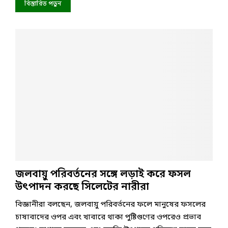
বিস্তারিত পড়ুন
জলবায়ু পরিবর্তনের সঙ্গে লড়াই করে ফসল
উৎপাদন করছে সিলেটের নারীরা
বিজ্ঞানীরা বলছেন, জলবায়ু পরিবর্তনের ফলে মানুষের ফসলের
চাষাবাদের ওপর এবং খাবারে থাকা পুষ্টিগুণের ওপরেও প্রভাব