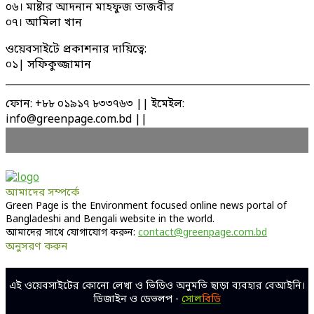
০৬। মাষ্টার আদনান মাহফুজ তাজবীর
০৭। আমিলা খান
ওয়েবসাইটে প্রকাশনার দায়িত্বে:
০১| সফিকুজ্জামান
ফোন: +৮৮ ০১৯১৭ ৮৩৩৭৬৩ || ইমেইল:
info@greenpage.com.bd ||
আমাদের সম্পর্কে
Green Page is the Environment focused online news portal of
Bangladeshi and Bengali website in the world.
আমাদের সাথে যোগাযোগ করুন:
contact@greenpage.com.bd
অনুসরণ করুন
Facebook
Twitter
Linkedin
Youtube
এই ওয়েবসাইটের কোনো লেখা ও ভিডিও অনুমতি ছাড়া ব্যবহার বেআইনি।
ডিজাইন ও ডেভলপ -
সোল
বিডি