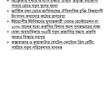
আফ্রিকায় গন্ডার ও হাতি রক্ষায় ‘এআই’ প্রযুক্তি: বন্যপ্রাণী
পাচার রোধে নতুন যুগের সূচনা
প্লাস্টিক দূষণ রোধে জাতিসংঘের ঐতিহাসিক চুক্তি: বিশ্বব্যাপী
উৎপাদন কমানোর কঠোর রূপরেখা
ইউরোপীয় ইউনিয়নের যুগান্তকারী ‘নেচার রেস্টোরেশন ল’:
২০৩০ সালের মধ্যে প্রকৃতির বিশাল অংশ পুনরুদ্ধারের লক্ষ্য
মেকং অববাহিকায় ৩৮০টি নতুন প্রজাতির সন্ধান: প্রকৃতি
আজও বিস্ময়ে ভরপুর
কক্সবাজার ও কুয়াকাটার হোটেল-মোটেলে গ্রিন রেটিং:
পর্যটনে নতুন পরিবেশগত মানদণ্ড