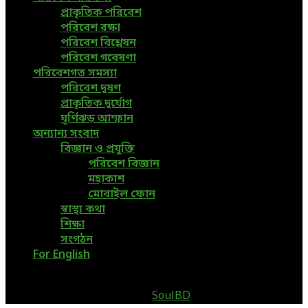
প্রাকৃতিক পরিবেশ
পরিবেশ রক্ষা
পরিবেশ বিশ্লেষন
পরিবেশ গবেষণা
পরিবেশগত সমস্যা
পরিবেশ দূষণ
প্রাকৃতিক দুর্যোগ
ঘূর্ণিঝড় আম্ফান
অন্যান্য সংবাদ
বিজ্ঞান ও প্রযুক্তি
পরিবেশ বিজ্ঞান
মহাকাশ
মোবাইল ফোন
স্বাস্থ্য কথা
শিক্ষা
সংগঠন
For English
@2019 - www.greenpage.com.bd. All Right Reserved.
Designed and Developed by
SoulBD