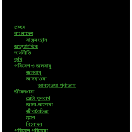
News, Bangla News, Latest News, Special News, Sports
News, All Bangladesh Local News and Every Situation of
the world are available in this Bangla News Website.
প্রচ্ছদ
বাংলাদেশ
বাস্তুসংস্থান
আন্তর্জাতিক
অর্থনীতি
কৃষি
পরিবেশ ও জলবায়ু
জলবায়ু
আবহাওয়া
আবহাওয়া পূর্বাভাস
জীবনধারা
গ্রেটা থুনবার্গ
জানা-অজানা
জীববৈচিত্র্য
ভ্রমণ
বিনোদন
পরিবেশ পরিক্রমা