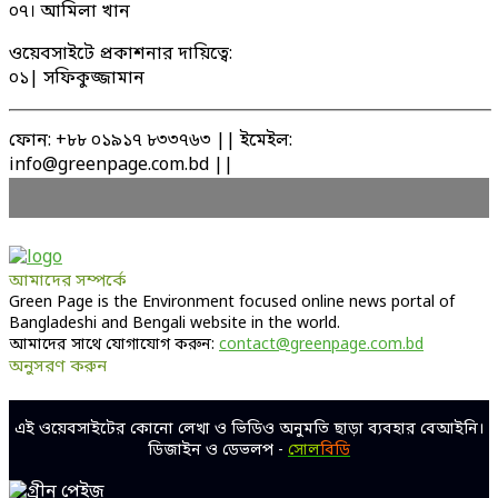
০৭। আমিলা খান
ওয়েবসাইটে প্রকাশনার দায়িত্বে:
০১| সফিকুজ্জামান
ফোন: +৮৮ ০১৯১৭ ৮৩৩৭৬৩ || ইমেইল:
info@greenpage.com.bd ||
আমাদের সম্পর্কে
Green Page is the Environment focused online news portal of
Bangladeshi and Bengali website in the world.
আমাদের সাথে যোগাযোগ করুন:
contact@greenpage.com.bd
অনুসরণ করুন
Facebook
Twitter
Linkedin
Youtube
এই ওয়েবসাইটের কোনো লেখা ও ভিডিও অনুমতি ছাড়া ব্যবহার বেআইনি।
ডিজাইন ও ডেভলপ -
সোল
বিডি