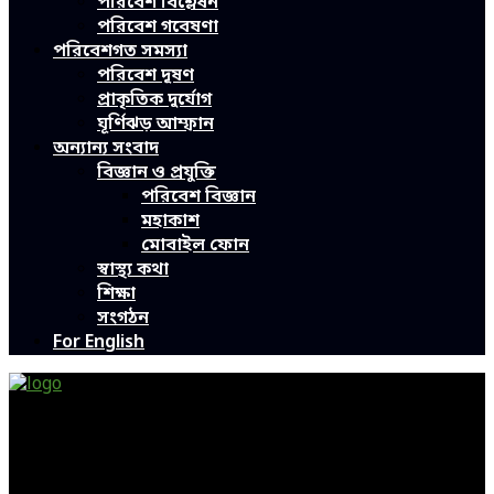
পরিবেশ বিশ্লেষন
পরিবেশ গবেষণা
পরিবেশগত সমস্যা
পরিবেশ দূষণ
প্রাকৃতিক দুর্যোগ
ঘূর্ণিঝড় আম্ফান
অন্যান্য সংবাদ
বিজ্ঞান ও প্রযুক্তি
পরিবেশ বিজ্ঞান
মহাকাশ
মোবাইল ফোন
স্বাস্থ্য কথা
শিক্ষা
সংগঠন
For English
Green Page | Only One Environment News Portal in
Bangladesh
Bangladeshi News, International News, Environmental
News, Bangla News, Latest News, Special News, Sports