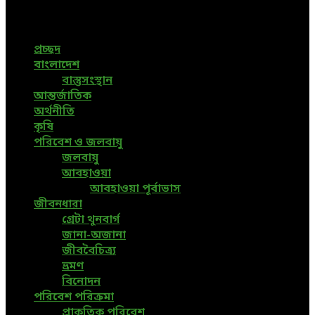
News, All Bangladesh Local News and Every Situation of
the world are available in this Bangla News Website.
প্রচ্ছদ
বাংলাদেশ
বাস্তুসংস্থান
আন্তর্জাতিক
অর্থনীতি
কৃষি
পরিবেশ ও জলবায়ু
জলবায়ু
আবহাওয়া
আবহাওয়া পূর্বাভাস
জীবনধারা
গ্রেটা থুনবার্গ
জানা-অজানা
জীববৈচিত্র্য
ভ্রমণ
বিনোদন
পরিবেশ পরিক্রমা
প্রাকৃতিক পরিবেশ