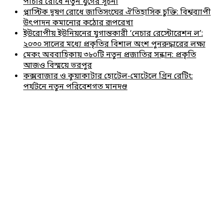
পাচার রোধে নতুন যুগের সূচনা
প্লাস্টিক দূষণ রোধে জাতিসংঘের ঐতিহাসিক চুক্তি: বিশ্বব্যাপী
উৎপাদন কমানোর কঠোর রূপরেখা
ইউরোপীয় ইউনিয়নের যুগান্তকারী ‘নেচার রেস্টোরেশন ল’:
২০৩০ সালের মধ্যে প্রকৃতির বিশাল অংশ পুনরুদ্ধারের লক্ষ্য
মেকং অববাহিকায় ৩৮০টি নতুন প্রজাতির সন্ধান: প্রকৃতি
আজও বিস্ময়ে ভরপুর
কক্সবাজার ও কুয়াকাটার হোটেল-মোটেলে গ্রিন রেটিং:
পর্যটনে নতুন পরিবেশগত মানদণ্ড