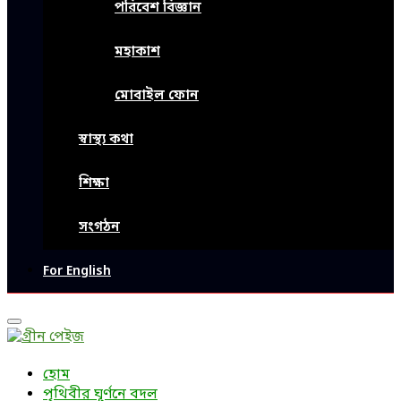
পরিবেশ বিজ্ঞান
মহাকাশ
মোবাইল ফোন
স্বাস্থ্য কথা
শিক্ষা
সংগঠন
For English
Primary
Menu
হোম
পৃথিবীর ঘূর্ণনে বদল