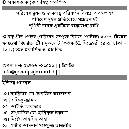
© প্রকাশক কর্তৃক সর্বস্বত্ব সংরক্ষিত
পরিবেশ দূষন ও জলবায়ু পরিবর্তন বিষয়ে অবগত হই
পরিবেশ দূষন প্রতিরোধে সচেতন হই
পৃথিবী নামক গ্রহটিকে বাসযোগ্য রাখি।
© স্বত্ব গ্রীন পেইজ (পরিবেশ সম্পৃক্ত নিউজ পোর্টাল) ২০১৯,
মিসেস
ফাতেমা জিন্নাত
, গ্রীন মুভমেন্ট (কর্তৃক 62 সিদ্ধেশ্বরী রোড, ঢাকা –
1217) হতে প্রকাশিত ও প্রচারিত
ফোন: +৮৮ ০১৭৬৬ ৮১১০২২ || ইমেইল:
info@greenpage.com.bd ||
ইডিটর প্যানেল:
০১। ব্যারিষ্টার মো: সানজিদ আফ্ফান
০২| সফিকুজ্জামান
০৩। আইভি আকতার
০৪। সাংবাদিক মো: হানিকুল ইসলাম
০৫। মিষ্টেস তাহসিন তাহা
০৬। মাষ্টার আদনান মাহফুজ তাজবীর