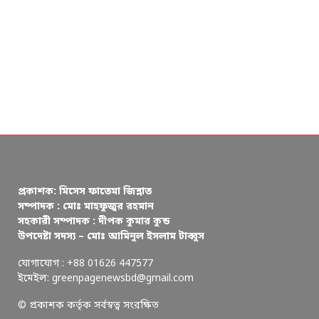
প্রকাশক: মিসেস ফাতেমা জিন্নাত
সম্পাদক : মোঃ মাহফুজুর রহমান
সহকারী সম্পাদক : দীপক কুমার কুন্ড
উপদেষ্টা সদস্য – মোঃ আমিনুল ইসলাম টাব্বুস
যোগাযোগ : +88 01626 447577
ইমেইল: greenpagenewsbd@gmail.com
© প্রকাশক কর্তৃক সর্বস্বত্ব সংরক্ষিত