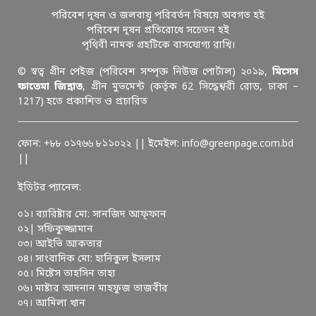
পরিবেশ দূষন ও জলবায়ু পরিবর্তন বিষয়ে অবগত হই
পরিবেশ দূষন প্রতিরোধে সচেতন হই
পৃথিবী নামক গ্রহটিকে বাসযোগ্য রাখি।
© স্বত্ব গ্রীন পেইজ (পরিবেশ সম্পৃক্ত নিউজ পোর্টাল) ২০১৯,
মিসেস
ফাতেমা জিন্নাত
, গ্রীন মুভমেন্ট (কর্তৃক 62 সিদ্ধেশ্বরী রোড, ঢাকা –
1217) হতে প্রকাশিত ও প্রচারিত
ফোন: +৮৮ ০১৭৬৬ ৮১১০২২ || ইমেইল: info@greenpage.com.bd
||
ইডিটর প্যানেল:
০১। ব্যারিষ্টার মো: সানজিদ আফ্ফান
০২| সফিকুজ্জামান
০৩। আইভি আকতার
০৪। সাংবাদিক মো: হানিকুল ইসলাম
০৫। মিষ্টেস তাহসিন তাহা
০৬। মাষ্টার আদনান মাহফুজ তাজবীর
০৭। আমিলা খান