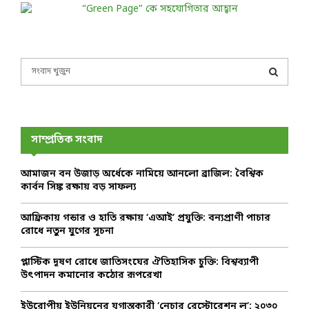
S
e
a
S
r
c
E
h
সাম্প্রতিক সংবাদ
f
A
o
আমাজন বন উজাড় অর্ধেকে নামিয়ে আনলো ব্রাজিল: বৈশ্বিক
r
R
কার্বন সিঙ্ক রক্ষায় বড় সাফল্য
:
C
আফ্রিকায় গন্ডার ও হাতি রক্ষায় ‘এআই’ প্রযুক্তি: বন্যপ্রাণী পাচার
রোধে নতুন যুগের সূচনা
H
প্লাস্টিক দূষণ রোধে জাতিসংঘের ঐতিহাসিক চুক্তি: বিশ্বব্যাপী
উৎপাদন কমানোর কঠোর রূপরেখা
ইউরোপীয় ইউনিয়নের যুগান্তকারী ‘নেচার রেস্টোরেশন ল’: ২০৩০