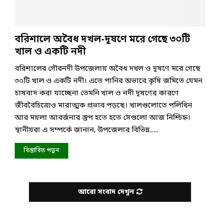
বরিশালে অবৈধ দখল-দূষণে মরে গেছে ৩০টি
খাল ও একটি নদী
বরিশালের গৌরনদী উপজেলায় অবৈধ দখল ও দূষণে মরে গেছে
৩০টি খাল ও একটি নদী। এতে পানির অভাবে কৃষি জমিতে যেমন
চাষবাদ করা যাচ্ছেনা তেমনি খাল ও নদী দূষণের কারণে
জীববৈচিত্র্যেও মারাত্মক প্রভাব পড়ছে। খালগুলোতে পলিথিন
আর ময়লা আবর্জনার স্তুপ হতে হতে সেগুলো আজ নিশ্চিহ্ন।
স্থানীয়রা এ সম্পর্কে জানান, উপজেলার বিভিন্ন......
বিস্তারিত পড়ুন
আরো সংবাদ দেখুন