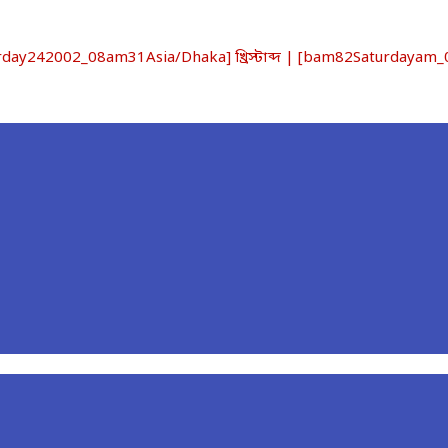
y242002_08am31Asia/Dhaka] খ্রিস্টাব্দ | [bam82Saturdayam_08