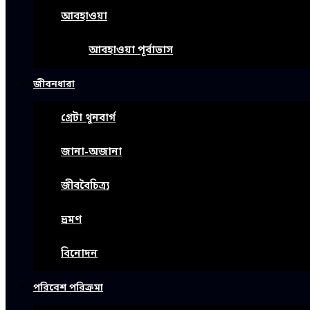
আবহাওয়া
আবহাওয়া পূর্বাভাস
জীবনধারা
গ্রেটা থুনবার্গ
জানা-অজানা
জীববৈচিত্র্য
ভ্রমণ
বিনোদন
পরিবেশ পরিক্রমা