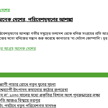
 দেশের
 অনেক দেশের, পরিবেশদূষণের আশঙ্কা
বেশদূষণের আশঙ্কা গভীর সমুদ্রের তলদেশ থেকে খনিজ সংগ্রহের প্রতি আগ্র
মতো খনিজের সন্ধান শুরু করেছে কানাডার ‘দ্য মেটাল কোম্পানি’। দূর নিয়ন্ত
হের আগ্রহ অনেক দেশের
যপ্রাণী পাচার রোধে নতুন যুগের সূচনা
 বিশ্বব্যাপী উৎপাদন কমানোর কঠোর রূপরেখা
ল’: ২০৩০ সালের মধ্যে প্রকৃতির বিশাল অংশ পুনরুদ্ধারের লক্ষ্য
রকৃতি আজও বিস্ময়ে ভরপুর
ং: পর্যটনে নতুন পরিবেশগত মানদণ্ড