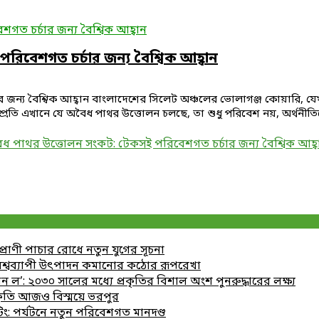
ত চর্চার জন্য বৈশ্বিক আহ্বান
িবেশগত চর্চার জন্য বৈশ্বিক আহ্বান
্য বৈশ্বিক আহ্বান বাংলাদেশের সিলেট অঞ্চলের ভোলাগঞ্জ কোয়ারি, যেখানে
 সম্প্রতি এখানে যে অবৈধ পাথর উত্তোলন চলছে, তা শুধু পরিবেশ নয়, অর্থনীতিকেও
ধ পাথর উত্তোলন সংকট: টেকসই পরিবেশগত চর্চার জন্য বৈশ্বিক আহ্ব
যপ্রাণী পাচার রোধে নতুন যুগের সূচনা
 বিশ্বব্যাপী উৎপাদন কমানোর কঠোর রূপরেখা
ল’: ২০৩০ সালের মধ্যে প্রকৃতির বিশাল অংশ পুনরুদ্ধারের লক্ষ্য
রকৃতি আজও বিস্ময়ে ভরপুর
ং: পর্যটনে নতুন পরিবেশগত মানদণ্ড