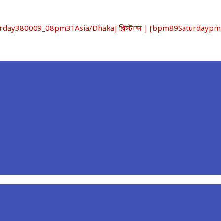
ay380009_08pm31Asia/Dhaka] খ্রিস্টাব্দ | [bpm89Saturdaypm_0