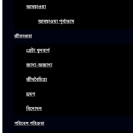
আবহাওয়া
আবহাওয়া পূর্বাভাস
জীবনধারা
গ্রেটা থুনবার্গ
জানা-অজানা
জীববৈচিত্র্য
ভ্রমণ
বিনোদন
পরিবেশ পরিক্রমা