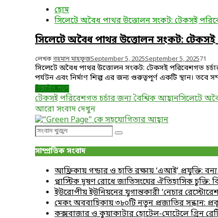
হোম
সিলেটে অবৈধ পাথর উত্তোলন সংকট: টেকসই পরিবেশগ
সিলেটে অবৈধ পাথর উত্তোলন সংকট: টেকসই পর
লেখক
রহমান মাহফুজ
September 5, 2025
September 5, 2025
71
সিলেটে অবৈধ পাথর উত্তোলন সংকট: টেকসই পরিবেশগত চর্চার জন
পর্যটন এবং নির্মাণ শিল্প এর জন্য গুরুত্বপূর্ণ একটি স্থান। তবে
বিস্তারিত পড়ুন
টেকসই পরিবেশগত চর্চার জন্য বৈশ্বিক আহ্বান
সিলেটে অবৈ
আরো সংবাদ দেখুন
Search
Search
for:
সাম্প্রতিক সংবাদ
আফ্রিকায় গন্ডার ও হাতি রক্ষায় ‘এআই’ প্রযুক্তি: বন্
প্লাস্টিক দূষণ রোধে জাতিসংঘের ঐতিহাসিক চুক্তি:
ইউরোপীয় ইউনিয়নের যুগান্তকারী ‘নেচার রেস্টোরেশন 
মেকং অববাহিকায় ৩৮০টি নতুন প্রজাতির সন্ধান: প্
কক্সবাজার ও কুয়াকাটার হোটেল-মোটেলে গ্রিন রেটি