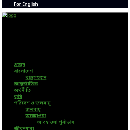
For English
Green Page | Only One Environment News Portal in
Bangladesh
Bangladeshi News, International News, Environmental
News, Bangla News, Latest News, Special News, Sports
News, All Bangladesh Local News and Every Situation of
the world are available in this Bangla News Website.
প্রচ্ছদ
বাংলাদেশ
বাস্তুসংস্থান
আন্তর্জাতিক
অর্থনীতি
কৃষি
পরিবেশ ও জলবায়ু
জলবায়ু
আবহাওয়া
আবহাওয়া পূর্বাভাস
জীবনধারা