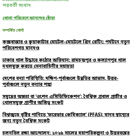
পরবর্তী সংবাদ
খোলা পরিবেশে আনন্দের ছোঁয়া
সম্পর্কিত পোস্ট
কক্সবাজার ও কুয়াকাটার হোটেল-মোটেলে গ্রিন রেটিং: পর্যটনে নতুন
পরিবেশগত মানদণ্ড
ঢাকার খাল উদ্ধারে কঠোর অভিযান: রামচন্দ্রপুর ও কল্যাণপুর খাল
দখলমুক্ত করতে সেনাবাহিনীর সহায়তা
দেশের বন্যা পরিস্থিতি: দক্ষিণ-পূর্বাঞ্চলে উন্নতির আভাস, উত্তর-
পূর্বাঞ্চলে নতুন বন্যার শঙ্কা
সমুদ্রের অম্লতা বা ‘ওশেন এসিডিফিকেশন’: বৈশ্বিক প্রবাল প্রাচীর ও
খোলসযুক্ত প্রাণীর অস্তিত্ব সংকট
বিশ্বজুড়ে বৃষ্টির পানিতে ‘ফরেভার কেমিক্যাল’ (PFAS): মানব স্বাস্থ্যের
জন্য নতুন বৈশ্বিক সংকট
চলনবিল রক্ষা আন্দোলন: ২০২৬ সালের মহাপরিকল্পনা ও উত্তরবঙ্গের