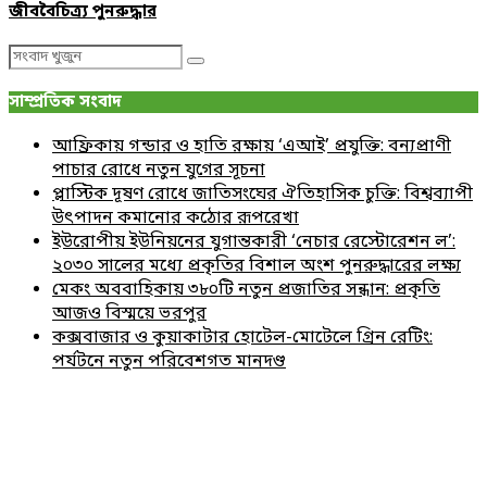
জীববৈচিত্র্য পুনরুদ্ধার
Search
Search
for:
সাম্প্রতিক সংবাদ
আফ্রিকায় গন্ডার ও হাতি রক্ষায় ‘এআই’ প্রযুক্তি: বন্যপ্রাণী
পাচার রোধে নতুন যুগের সূচনা
প্লাস্টিক দূষণ রোধে জাতিসংঘের ঐতিহাসিক চুক্তি: বিশ্বব্যাপী
উৎপাদন কমানোর কঠোর রূপরেখা
ইউরোপীয় ইউনিয়নের যুগান্তকারী ‘নেচার রেস্টোরেশন ল’:
২০৩০ সালের মধ্যে প্রকৃতির বিশাল অংশ পুনরুদ্ধারের লক্ষ্য
মেকং অববাহিকায় ৩৮০টি নতুন প্রজাতির সন্ধান: প্রকৃতি
আজও বিস্ময়ে ভরপুর
কক্সবাজার ও কুয়াকাটার হোটেল-মোটেলে গ্রিন রেটিং:
পর্যটনে নতুন পরিবেশগত মানদণ্ড