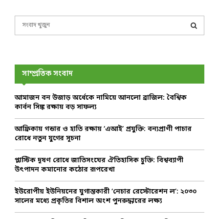
S
e
a
S
r
c
E
h
সাম্প্রতিক সংবাদ
f
A
o
আমাজন বন উজাড় অর্ধেকে নামিয়ে আনলো ব্রাজিল: বৈশ্বিক
r
R
কার্বন সিঙ্ক রক্ষায় বড় সাফল্য
:
C
আফ্রিকায় গন্ডার ও হাতি রক্ষায় ‘এআই’ প্রযুক্তি: বন্যপ্রাণী পাচার
রোধে নতুন যুগের সূচনা
H
প্লাস্টিক দূষণ রোধে জাতিসংঘের ঐতিহাসিক চুক্তি: বিশ্বব্যাপী
উৎপাদন কমানোর কঠোর রূপরেখা
ইউরোপীয় ইউনিয়নের যুগান্তকারী ‘নেচার রেস্টোরেশন ল’: ২০৩০
সালের মধ্যে প্রকৃতির বিশাল অংশ পুনরুদ্ধারের লক্ষ্য