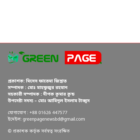
প্রকাশক: মিসেস ফাতেমা জিন্নাত
সম্পাদক : মোঃ মাহফুজুর রহমান
সহকারী সম্পাদক : দীপক কুমার কুন্ড
উপদেষ্টা সদস্য – মোঃ আমিনুল ইসলাম টাব্বুস
যোগাযোগ : +88 01626 447577
ইমেইল: greenpagenewsbd@gmail.com
© প্রকাশক কর্তৃক সর্বস্বত্ব সংরক্ষিত