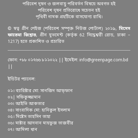
পরিবেশ দূষন ও জলবায়ু পরিবর্তন বিষয়ে অবগত হই
পরিবেশ দূষন প্রতিরোধে সচেতন হই
পৃথিবী নামক গ্রহটিকে বাসযোগ্য রাখি।
© স্বত্ব গ্রীন পেইজ (পরিবেশ সম্পৃক্ত নিউজ পোর্টাল) ২০১৯,
মিসেস
ফাতেমা জিন্নাত
, গ্রীন মুভমেন্ট (কর্তৃক 62 সিদ্ধেশ্বরী রোড, ঢাকা –
1217) হতে প্রকাশিত ও প্রচারিত
ফোন: +৮৮ ০১৭৬৬ ৮১১০২২ || ইমেইল: info@greenpage.com.bd
||
ইডিটর প্যানেল:
০১। ব্যারিষ্টার মো: সানজিদ আফ্ফান
০২| সফিকুজ্জামান
০৩। আইভি আকতার
০৪। সাংবাদিক মো: হানিকুল ইসলাম
০৫। মিষ্টেস তাহসিন তাহা
০৬। মাষ্টার আদনান মাহফুজ তাজবীর
০৭। আমিলা খান