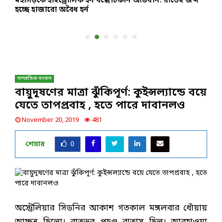
মহাসড়কে হাইড্রোলিক হর্ন বন্ধে চিরুনি অভিযান: রাতেই জব্দ
ব
হচ্ছে হাজারো অবৈধ হর্ন
অ
সাম্প্রতিক সংবাদ
বায়ুদূষণের মাত্রা ঝুঁকিপূর্ণ: কুইন্সল্যান্ডে বয়ে
যেতে তাপপ্রবাহ , হতে পারে দাবানলও
November 20, 2019
481
শেয়ার
0
অস্ট্রেলিয়ার সিডনির আকাশ গতকাল মঙ্গলবার ধোঁয়ায়