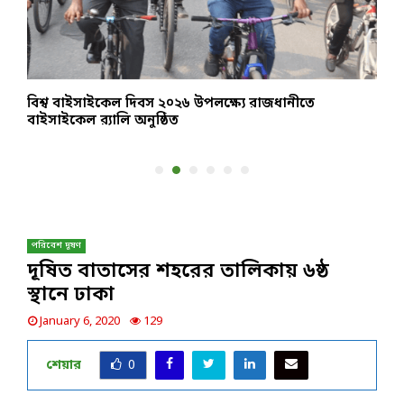
বিশ্ব বাইসাইকেল দিবস ২০২৬ উপলক্ষ্যে রাজধানীতে
আ
বাইসাইকেল র‌্যালি অনুষ্ঠিত
স
পরিবেশ দূষণ
দূষিত বাতাসের শহরের তালিকায় ৬ষ্ঠ
স্থানে ঢাকা
January 6, 2020
129
শেয়ার
0