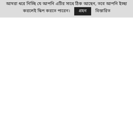
আমরা ধরে নিচ্ছি যে আপনি এটির সাথে ঠিক আছেন, তবে আপনি ইচ্ছা
করলেই স্কিপ করতে পারেন।
গ্রহন
বিস্তারিত
প্রকাশক: মিসেস ফাতেমা জিন্নাত
সম্পাদক : মোঃ মাহফুজুর রহমান
সহকারী সম্পাদক : দীপক কুমার কুন্ড
উপদেষ্টা সদস্য – মোঃ আমিনুল ইসলাম টাব্বুস
যোগাযোগ : +88 01626 447577
ইমেইল: greenpagenewsbd@gmail.com
© প্রকাশক কর্তৃক সর্বস্বত্ব সংরক্ষিত
পরিবেশ দূষন ও জলবায়ু পরিবর্তন বিষয়ে অবগত হই
পরিবেশ দূষন প্রতিরোধে সচেতন হই