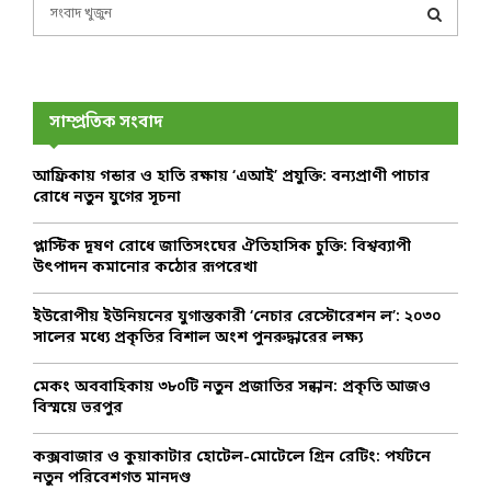
S
e
a
S
r
c
E
h
সাম্প্রতিক সংবাদ
f
A
o
আফ্রিকায় গন্ডার ও হাতি রক্ষায় ‘এআই’ প্রযুক্তি: বন্যপ্রাণী পাচার
r
R
রোধে নতুন যুগের সূচনা
:
C
প্লাস্টিক দূষণ রোধে জাতিসংঘের ঐতিহাসিক চুক্তি: বিশ্বব্যাপী
উৎপাদন কমানোর কঠোর রূপরেখা
H
ইউরোপীয় ইউনিয়নের যুগান্তকারী ‘নেচার রেস্টোরেশন ল’: ২০৩০
সালের মধ্যে প্রকৃতির বিশাল অংশ পুনরুদ্ধারের লক্ষ্য
মেকং অববাহিকায় ৩৮০টি নতুন প্রজাতির সন্ধান: প্রকৃতি আজও
বিস্ময়ে ভরপুর
কক্সবাজার ও কুয়াকাটার হোটেল-মোটেলে গ্রিন রেটিং: পর্যটনে
নতুন পরিবেশগত মানদণ্ড