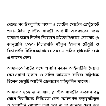
দেশের সব উপকূলীয় অঞ্চল ও হোটেল-মোটেল-রেস্টুরেন্টে
ওয়ানটাইম প্লাস্টিক সামগ্রী আগামী একবছরের মধ্যে
ব্যবহার বন্ধের নির্দেশ দিয়েছেন হাইকোর্ট।আজ সোমবার (৬
জানুয়ারি ২০২০) বিচারপতি মইনুল ইসলাম চৌধুরী ও
বিচারপতি দিলিরুজ্জামানের সমন্বয়ে গঠিত হাইকোর্ট বেঞ্চ
এ আদেশ দেন।
আদালতে রিটের পক্ষে শুনানি করেন আইনজীবী সৈয়দা
রেজওয়ানা হাসান ও সাঈদ আহমেদ কবির। রাষ্ট্রপক্ষে
ছিলেন ডেপুটি অ্যাটর্নি জেনারেল সাইফুদ্দিন খালেদ।
আদালত সূত্রে জানা যায়, প্লাস্টিক সামগ্রীর ব্যবহার বন্ধ
রোধে বিবাদীদের নিষ্ক্রিয়তা কেন ‘আইনগত কর্তৃত্ববহির্ভূত
ও বেআইনি ঘোষণা’ করা হবে না তা জানতে চেয়ে রুল