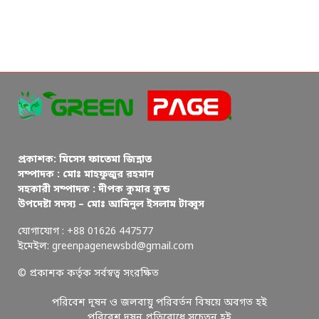
প্রকাশক: মিসেস ফাতেমা জিন্নাত
সম্পাদক : মোঃ মাহফুজুর রহমান
সহকারী সম্পাদক : দীপক কুমার কুন্ড
উপদেষ্টা সদস্য – মোঃ আমিনুল ইসলাম টাব্বুস
যোগাযোগ : +88 01626 447577
ইমেইল: greenpagenewsbd@gmail.com
© প্রকাশক কর্তৃক সর্বস্বত্ব সংরক্ষিত
পরিবেশ দূষন ও জলবায়ু পরিবর্তন বিষয়ে অবগত হই
পরিবেশ দূষন প্রতিরোধে সচেতন হই