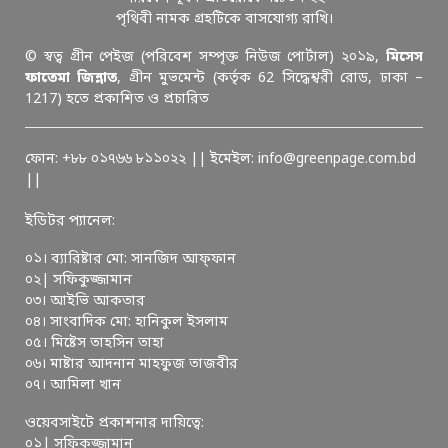
পৃথিবী নামক গ্রহটিকে বাসযোগ্য রাখি।
© স্বত্ব গ্রীন পেইজ (পরিবেশ সম্পৃক্ত নিউজ পোর্টাল) ২০১৯,
মিসেস
ফাতেমা জিন্নাত
, গ্রীন মুভমেন্ট (কর্তৃক 62 সিদ্ধেশ্বরী রোড, ঢাকা –
1217) হতে প্রকাশিত ও প্রচারিত
ফোন: +৮৮ ০১৭৬৬ ৮১১০২২ || ইমেইল: info@greenpage.com.bd
||
ইডিটর প্যানেল:
০১। ব্যারিষ্টার মো: সানজিদ আফ্ফান
০২| সফিকুজ্জামান
০৩। আইভি আকতার
০৪। সাংবাদিক মো: হানিকুল ইসলাম
০৫। মিষ্টেস তাহসিন তাহা
০৬। মাষ্টার আদনান মাহফুজ তাজবীর
০৭। আমিলা খান
ওয়েবসাইটে প্রকাশনার দায়িত্বে:
০১| সফিকুজ্জামান