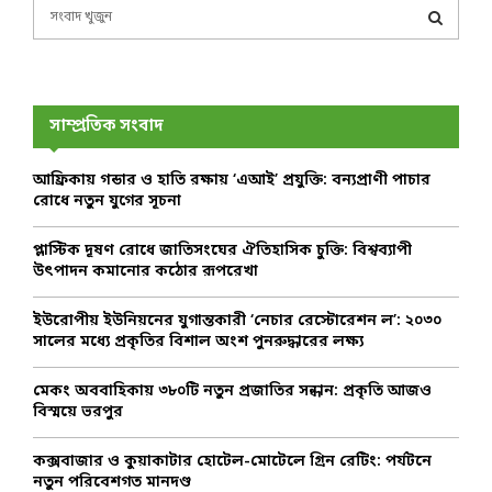
S
e
a
S
r
c
E
h
সাম্প্রতিক সংবাদ
f
A
o
আফ্রিকায় গন্ডার ও হাতি রক্ষায় ‘এআই’ প্রযুক্তি: বন্যপ্রাণী পাচার
r
R
রোধে নতুন যুগের সূচনা
:
C
প্লাস্টিক দূষণ রোধে জাতিসংঘের ঐতিহাসিক চুক্তি: বিশ্বব্যাপী
উৎপাদন কমানোর কঠোর রূপরেখা
H
ইউরোপীয় ইউনিয়নের যুগান্তকারী ‘নেচার রেস্টোরেশন ল’: ২০৩০
সালের মধ্যে প্রকৃতির বিশাল অংশ পুনরুদ্ধারের লক্ষ্য
মেকং অববাহিকায় ৩৮০টি নতুন প্রজাতির সন্ধান: প্রকৃতি আজও
বিস্ময়ে ভরপুর
কক্সবাজার ও কুয়াকাটার হোটেল-মোটেলে গ্রিন রেটিং: পর্যটনে
নতুন পরিবেশগত মানদণ্ড