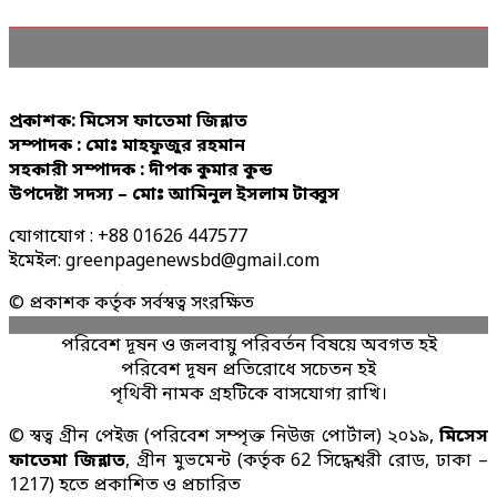
প্রকাশক: মিসেস ফাতেমা জিন্নাত
সম্পাদক : মোঃ মাহফুজুর রহমান
সহকারী সম্পাদক : দীপক কুমার কুন্ড
উপদেষ্টা সদস্য – মোঃ আমিনুল ইসলাম টাব্বুস
যোগাযোগ : +88 01626 447577
ইমেইল: greenpagenewsbd@gmail.com
© প্রকাশক কর্তৃক সর্বস্বত্ব সংরক্ষিত
পরিবেশ দূষন ও জলবায়ু পরিবর্তন বিষয়ে অবগত হই
পরিবেশ দূষন প্রতিরোধে সচেতন হই
পৃথিবী নামক গ্রহটিকে বাসযোগ্য রাখি।
© স্বত্ব গ্রীন পেইজ (পরিবেশ সম্পৃক্ত নিউজ পোর্টাল) ২০১৯,
মিসেস
ফাতেমা জিন্নাত
, গ্রীন মুভমেন্ট (কর্তৃক 62 সিদ্ধেশ্বরী রোড, ঢাকা –
1217) হতে প্রকাশিত ও প্রচারিত