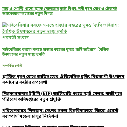
মাছ ও পোল্ট্রি খাদ্যে ‘ব্ল্যাক সোলজার ফ্লাই’ বিপ্লব: নদী দূষণ রোধ ও টেকসই
অ্যাকোয়াকালচারের নতুন দিগন্ত
পরবর্তী সংবাদ
সাইবেরিয়ার বরফে গলছে হাজার বছরের ঘুমন্ত ‘জম্বি ভাইরাস’: বৈশ্বিক
উষ্ণায়নের নতুন স্বাস্থ্য হুমকি
সম্পর্কিত পোস্ট
প্লাস্টিক দূষণ রোধে জাতিসংঘের ঐতিহাসিক চুক্তি: বিশ্বব্যাপী উৎপাদন
কমানোর কঠোর রূপরেখা
শিল্পকারখানায় ইটিপি (ETP) জালিয়াতি ধরতে স্মার্ট সেন্সর: গাজীপুরে
পরিবেশ অধিদপ্তরের নতুন প্রযুক্তি
পরিবেশবান্ধব শিক্ষাঙ্গন: দেশের সকল বিশ্ববিদ্যালয়ে ‘জিরো ওয়েস্ট
ক্যাম্পাস’ মডেল চালুর নির্দেশনা