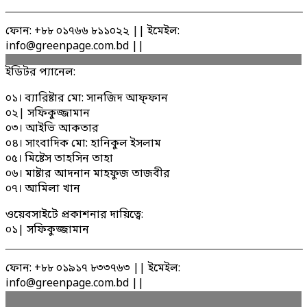
ফোন: +৮৮ ০১৭৬৬ ৮১১০২২ || ইমেইল:
info@greenpage.com.bd ||
ইডিটর প্যানেল:
০১। ব্যারিষ্টার মো: সানজিদ আফ্ফান
০২| সফিকুজ্জামান
০৩। আইভি আকতার
০৪। সাংবাদিক মো: হানিকুল ইসলাম
০৫। মিষ্টেস তাহসিন তাহা
০৬। মাষ্টার আদনান মাহফুজ তাজবীর
০৭। আমিলা খান
ওয়েবসাইটে প্রকাশনার দায়িত্বে:
০১| সফিকুজ্জামান
ফোন: +৮৮ ০১৯১৭ ৮৩৩৭৬৩ || ইমেইল:
info@greenpage.com.bd ||