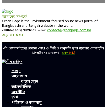
আমাদের সম্পর্কে
Green Page is the Environment focused online news portal of
Bangladeshi and Bengali website in the world.
আমাদের সাথে যোগাযোগ করুন:
contact@greenpage.com.bd
অনুসরণ করুন
Facebook
Twitter
Linkedin
Youtube
এই ওয়েবসাইটের কোনো লেখা ও ভিডিও অনুমতি ছাড়া ব্যবহার বেআইনি।
ডিজাইন ও ডেভলপ -
সোল
বিডি
Facebook
Twitter
Linkedin
Youtube
প্রচ্ছদ
বাংলাদেশ
বাস্তুসংস্থান
আন্তর্জাতিক
অর্থনীতি
কৃষি
পরিবেশ ও জলবায়ু