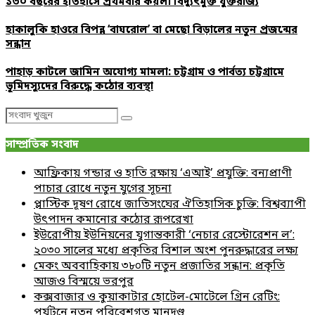
১৩০ বছরের ইতিহাসে প্রথমবার কয়লা বিদ্যুৎমুক্ত যুক্তরাজ্য
হাকালুকি হাওরে বিপন্ন ‘বাঘরোল’ বা মেছো বিড়ালের নতুন প্রজন্মের
সন্ধান
পাহাড় কাটলে জামিন অযোগ্য মামলা: চট্টগ্রাম ও পার্বত্য চট্টগ্রামে
ভূমিদস্যুদের বিরুদ্ধে কঠোর ব্যবস্থা
Search
Search
for:
সাম্প্রতিক সংবাদ
আফ্রিকায় গন্ডার ও হাতি রক্ষায় ‘এআই’ প্রযুক্তি: বন্যপ্রাণী
পাচার রোধে নতুন যুগের সূচনা
প্লাস্টিক দূষণ রোধে জাতিসংঘের ঐতিহাসিক চুক্তি: বিশ্বব্যাপী
উৎপাদন কমানোর কঠোর রূপরেখা
ইউরোপীয় ইউনিয়নের যুগান্তকারী ‘নেচার রেস্টোরেশন ল’:
২০৩০ সালের মধ্যে প্রকৃতির বিশাল অংশ পুনরুদ্ধারের লক্ষ্য
মেকং অববাহিকায় ৩৮০টি নতুন প্রজাতির সন্ধান: প্রকৃতি
আজও বিস্ময়ে ভরপুর
কক্সবাজার ও কুয়াকাটার হোটেল-মোটেলে গ্রিন রেটিং:
পর্যটনে নতুন পরিবেশগত মানদণ্ড