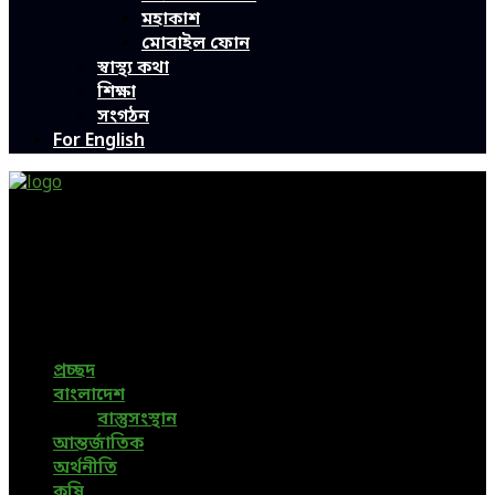
মহাকাশ
মোবাইল ফোন
স্বাস্থ্য কথা
শিক্ষা
সংগঠন
For English
Green Page | Only One Environment News Portal in
Bangladesh
Bangladeshi News, International News, Environmental
News, Bangla News, Latest News, Special News, Sports
News, All Bangladesh Local News and Every Situation of
the world are available in this Bangla News Website.
প্রচ্ছদ
বাংলাদেশ
বাস্তুসংস্থান
আন্তর্জাতিক
অর্থনীতি
কৃষি