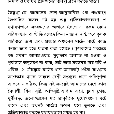
নির্মাণ ও যথাযথ প্রশিক্ষনের ব্যবস্থা গ্রহন করতে পারে।
উল্লেখ্য যে, আমাদের দেশে আনুমানিক এক পঞ্চমাংশ
উৎপাদিত ফসল নষ্ট হয় শুধু প্রক্রিয়াজাতকরণ ও
যথাযথভাবে সংরক্ষণের অভাবে (দেশে এ রকম কোন
পরিসংখ্যান বা স্টাডি রয়েছে কিনা – জানা নাই, তবে কৃষক
পরিবারে জন্ম এবং প্রত্যন্ত অঞ্চলের মাঠে- ঘাটে কাজ
করার জ্ঞাণ হতে ধারণা করা হয়েছে।) কৃষকদের সবচেয়ে
বড় সমস্যা আবহাওয়ার পূবৃাভাস অবগত না হওয়া ও
পূর্বাভাস অনুসরণ না করা, তাই তারা সবসময় চায় রবি ও
খরিফ -১ মৌাসুমে মাঠের ধান আরেকটু পেঁকে যাওয়ার
অপেক্ষায় থাকে তাহলে বেশী সংখ্যক ধানে পরিপূর্ণতা
আসবে – সঠিক, কিন্তু এই সময়েই আমাদের দেশে কাল
বৈশাখী, শিলা বৃষ্টি, অতিবৃষ্টি,আগাম বণ্যা, ফ্লাস ফ্লাড,
ঘূর্ণীঝড়, জলোচ্ছ্বাসের মত প্রাকৃতিক দূর্যোগগুলো ঘটে
থাকে এবং তখনই মাঠের ফসল ঘরে তুলতে এবং
প্রক্রিয়াজাত করতে যথাযথভাবে সম্মভ হয় না।