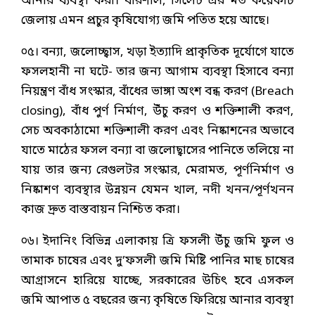
আনার ব্যবস্থা করা। বরিশাল, সিলেট এর মত কয়েকটি
জেলায় এমন প্রচুর কৃষিযোগ্য জমি পতিত হয়ে আছে।
০৫। বন্যা, জলোচ্ছ্বাস, খড়া ইত্যাদি প্রাকৃতিক দূর্যোগে যাতে
ফসলহানী না ঘটে- তার জন্য আগাম ব্যবস্থা হিসাবে বন্যা
নিয়ন্ত্রণ বাঁধ সংস্কার, বাঁধের ভাঙ্গা অংশ বন্ধ করণ (Breach
closing), বাঁধ পুর্ণ নির্মাণ, উঁচু করণ ও শক্তিশালী করণ,
সেচ অবকাঠামো শক্তিশালী করণ এবং নিষ্কাশনের অভাবে
যাতে মাঠের ফসল বন্যা বা জলোছ্বাসের পানিতে তলিয়ে না
যায় তার জন্য রেগুলটর সংস্কার, মেরামত, পূর্ণনির্মাণ ও
নিষ্কাশণ ব্যবস্থার উন্নয়ন যেমন খাল, নদী খনন/পূর্ণখনন
কাজ দ্রুত বাস্তবায়ন নিশ্চিত করা।
০৬। ইদানিং বিভিন্ন এলাকায় ত্রি ফসলী উঁচু জমি ফুল ও
তামাক চাষের এবং দু’ফসলী জমি মিষ্টি পানির মাছ চাষের
আগ্রাসনে হারিয়ে যাচ্ছে, সরকারের উচিৎ হবে এসকল
জমি আপাত ৫ বছরের জন্য কৃষিতে ফিরিয়ে আনার ব্যবস্থা