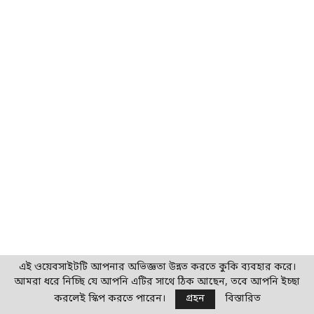
মালিক সম্প্রাদায়ের জানা উচিৎ যে, এ সকল ব্যবসায়ী
এই ওয়েবসাইটটি আপনার অভিজ্ঞতা উন্নত করতে কুকি ব্যবহার করে।
আমরা ধরে নিচ্ছি যে আপনি এটির সাথে ঠিক আছেন, তবে আপনি ইচ্ছা
সমাজ না থাকলে বাড়ী ও দোকান মূল্যহীন এবং এরা টিকে
করলেই স্কিপ করতে পারেন।
গ্রহন
বিস্তারিত
না থাকলে ভবিষ্যতে তাদের বাড়ী, দোকান বা মার্কেট ভাড়া