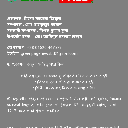
প্রকাশক: মিসেস ফাতেমা জিন্নাত
সম্পাদক : মোঃ মাহফুজুর রহমান
সহকারী সম্পাদক : দীপক কুমার কুন্ড
উপদেষ্টা সদস্য – মোঃ আমিনুল ইসলাম টাব্বুস
যোগাযোগ : +88 01626 447577
ইমেইল: greenpagenewsbd@gmail.com
© প্রকাশক কর্তৃক সর্বস্বত্ব সংরক্ষিত
পরিবেশ দূষন ও জলবায়ু পরিবর্তন বিষয়ে অবগত হই
পরিবেশ দূষন প্রতিরোধে সচেতন হই
পৃথিবী নামক গ্রহটিকে বাসযোগ্য রাখি।
© স্বত্ব গ্রীন পেইজ (পরিবেশ সম্পৃক্ত নিউজ পোর্টাল) ২০১৯,
মিসেস
ফাতেমা জিন্নাত
, গ্রীন মুভমেন্ট (কর্তৃক 62 সিদ্ধেশ্বরী রোড, ঢাকা –
1217) হতে প্রকাশিত ও প্রচারিত