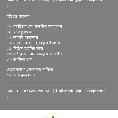
ফোন: +৮৮ ০১৭৬৬ ৮১১০২২ || ইমেইল: info@greenpage.com.bd
||
ইডিটর প্যানেল:
০১। ব্যারিষ্টার মো: সানজিদ আফ্ফান
০২| সফিকুজ্জামান
০৩। আইভি আকতার
০৪। সাংবাদিক মো: হানিকুল ইসলাম
০৫। মিষ্টেস তাহসিন তাহা
০৬। মাষ্টার আদনান মাহফুজ তাজবীর
০৭। আমিলা খান
ওয়েবসাইটে প্রকাশনার দায়িত্বে:
০১| সফিকুজ্জামান
ফোন: +৮৮ ০১৯১৭ ৮৩৩৭৬৩ || ইমেইল: info@greenpage.com.bd
||