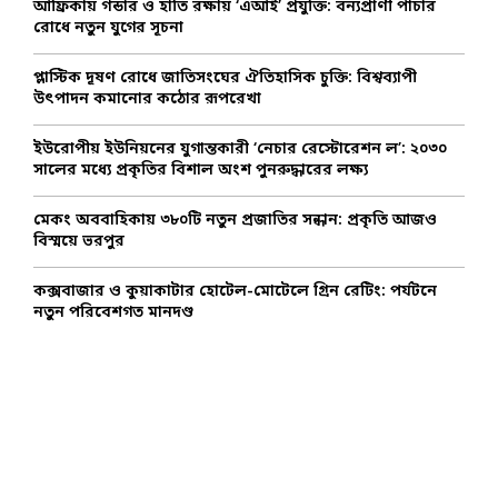
আফ্রিকায় গন্ডার ও হাতি রক্ষায় ‘এআই’ প্রযুক্তি: বন্যপ্রাণী পাচার
r
R
রোধে নতুন যুগের সূচনা
:
C
প্লাস্টিক দূষণ রোধে জাতিসংঘের ঐতিহাসিক চুক্তি: বিশ্বব্যাপী
উৎপাদন কমানোর কঠোর রূপরেখা
H
ইউরোপীয় ইউনিয়নের যুগান্তকারী ‘নেচার রেস্টোরেশন ল’: ২০৩০
সালের মধ্যে প্রকৃতির বিশাল অংশ পুনরুদ্ধারের লক্ষ্য
মেকং অববাহিকায় ৩৮০টি নতুন প্রজাতির সন্ধান: প্রকৃতি আজও
বিস্ময়ে ভরপুর
কক্সবাজার ও কুয়াকাটার হোটেল-মোটেলে গ্রিন রেটিং: পর্যটনে
নতুন পরিবেশগত মানদণ্ড