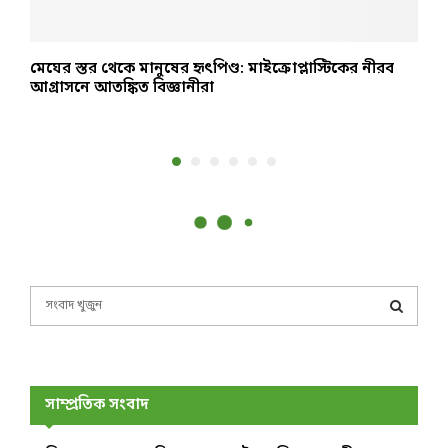
মেঘের স্তর থেকে মানুষের হৃৎপিণ্ড: মাইক্রোপ্লাস্টিকের নীরব
ম
আগ্রাসনে আতঙ্কিত বিজ্ঞানীরা
ভ
S
e
a
S
r
c
E
h
সাম্প্রতিক সংবাদ
f
A
o