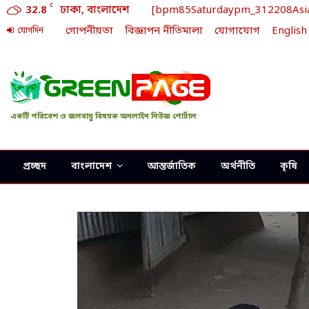
C
32.8
ঢাকা, বাংলাদেশ
[bpm85Saturdaypm_312208Asia/D
গোপনীয়তা
বিজ্ঞাপন নীতিমালা
যোগাযোগ
English
যোগদিন
একটি পরিবেশ ও জলবায়ু বিষয়ক অনলাইন নিউজ পোর্টাল
প্রচ্ছদ
বাংলাদেশ
আন্তর্জাতিক
অর্থনীতি
কৃষি