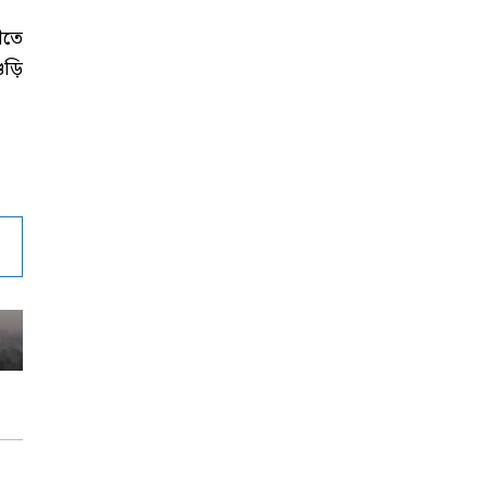
ীতে
ুড়ি