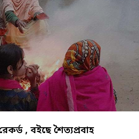
া রেকর্ড , বইছে শৈত্যপ্রবাহ