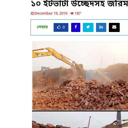
১০ ইটভাটা উচ্ছেদসহ জরিম
December 19, 2019
187
শেয়ার
0