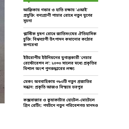
f
A
আফ্রিকায় গন্ডার ও হাতি রক্ষায় ‘এআই’
o
প্রযুক্তি: বন্যপ্রাণী পাচার রোধে নতুন যুগের
r
R
সূচনা
:
C
প্লাস্টিক দূষণ রোধে জাতিসংঘের ঐতিহাসিক
চুক্তি: বিশ্বব্যাপী উৎপাদন কমানোর কঠোর
H
রূপরেখা
ইউরোপীয় ইউনিয়নের যুগান্তকারী ‘নেচার
রেস্টোরেশন ল’: ২০৩০ সালের মধ্যে প্রকৃতির
বিশাল অংশ পুনরুদ্ধারের লক্ষ্য
মেকং অববাহিকায় ৩৮০টি নতুন প্রজাতির
সন্ধান: প্রকৃতি আজও বিস্ময়ে ভরপুর
কক্সবাজার ও কুয়াকাটার হোটেল-মোটেলে
গ্রিন রেটিং: পর্যটনে নতুন পরিবেশগত মানদণ্ড