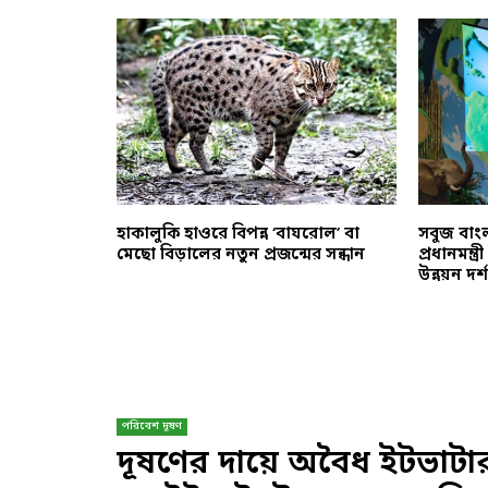
াঁচছে আমাজন:
হাকালুকি হাওরে বিপন্ন ‘বাঘরোল’ বা
সবুজ বাংল
ঃসম্পর্ক
মেছো বিড়ালের নতুন প্রজন্মের সন্ধান
প্রধানমন্ত
উন্নয়ন দর্
পরিবেশ দূষণ
দূষণের দায়ে অবৈধ ইটভাটার 