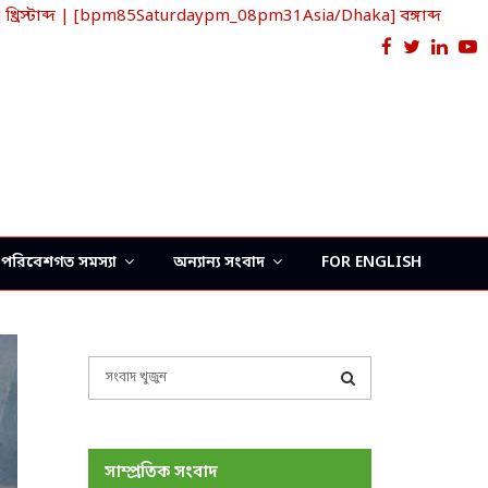
স্টাব্দ | [bpm85Saturdaypm_08pm31Asia/Dhaka] বঙ্গাব্দ
Facebook
Twitter
Link
Y
পরিবেশগত সমস্যা
অন্যান্য সংবাদ
FOR ENGLISH
S
e
a
S
r
c
E
সাম্প্রতিক সংবাদ
h