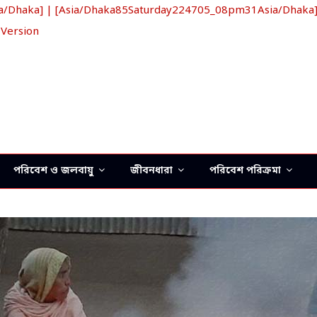
haka] | [Asia/Dhaka85Saturday224705_08pm31Asia/Dhaka] খ্রি
 Version
পরিবেশ ও জলবায়ু
জীবনধারা
পরিবেশ পরিক্রমা