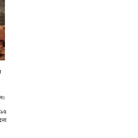
র
ন।
 ১৫
ানো