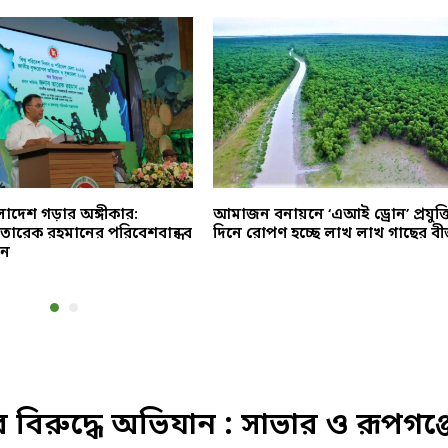
াদেশ গড়ার অঙ্গীকার:
আমাজন বনায়নে ‘এআই ড্রোন’ প্রযুক্ত
্রী তারেক রহমানের পরিবেশবান্ধব
দিনে রোপণ হচ্ছে লাখ লাখ গাছের ব
শন
বিরুদ্ধে অভিযান : সাভার ও রূপগঞ্জ