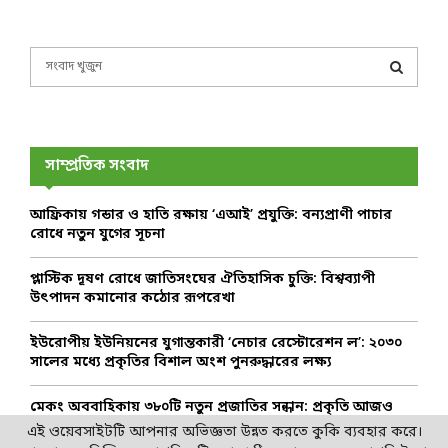
S
e
a
S
r
c
E
h
সাম্প্রতিক সংবাদ
f
A
o
আফ্রিকায় গন্ডার ও হাতি রক্ষায় ‘এআই’ প্রযুক্তি: বন্যপ্রাণী পাচার
r
R
রোধে নতুন যুগের সূচনা
:
C
প্লাস্টিক দূষণ রোধে জাতিসংঘের ঐতিহাসিক চুক্তি: বিশ্বব্যাপী
উৎপাদন কমানোর কঠোর রূপরেখা
H
ইউরোপীয় ইউনিয়নের যুগান্তকারী ‘নেচার রেস্টোরেশন ল’: ২০৩০
সালের মধ্যে প্রকৃতির বিশাল অংশ পুনরুদ্ধারের লক্ষ্য
মেকং অববাহিকায় ৩৮০টি নতুন প্রজাতির সন্ধান: প্রকৃতি আজও
বিস্ময়ে ভরপুর
এই ওয়েবসাইটটি আপনার অভিজ্ঞতা উন্নত করতে কুকি ব্যবহার করে।