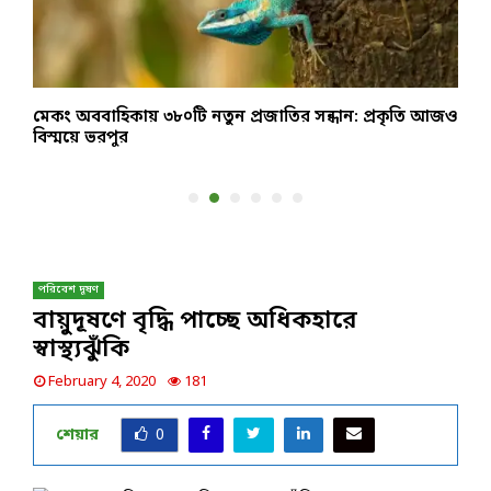
মেকং অববাহিকায় ৩৮০টি নতুন প্রজাতির সন্ধান: প্রকৃতি আজও
ঢ
বিস্ময়ে ভরপুর
জ
পরিবেশ দূষণ
বায়ুদূষণে বৃদ্ধি পাচ্ছে অধিকহারে
স্বাস্থ্যঝুঁকি
February 4, 2020
181
শেয়ার
0