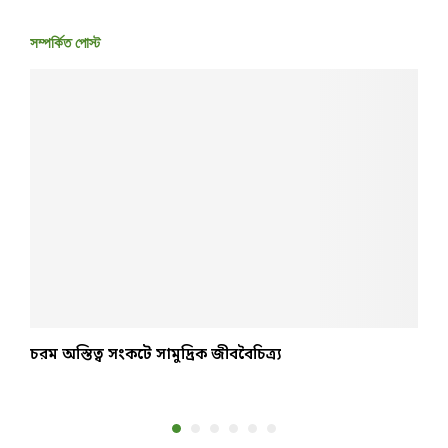
সম্পর্কিত পোস্ট
চরম অস্তিত্ব সংকটে সামুদ্রিক জীববৈচিত্র্য
শ
জ