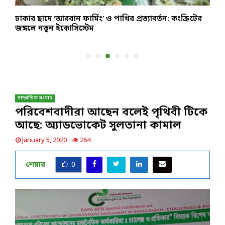
জও
ঢাকার ছাদে ‘আরবান ফার্মিং’ ও পাখির প্রত্যাবর্তন: কংক্রিটের
এ
জঙ্গলে নতুন ইকোসিস্টেম
ম
সাম্প্রতিক সংবাদ
পরিবেশবাদীরা আছেন বলেই পৃথিবী টিকে
আছে: অ্যাডভোকেট সুলতানা কামাল
January 5, 2020
264
শেয়ার
0