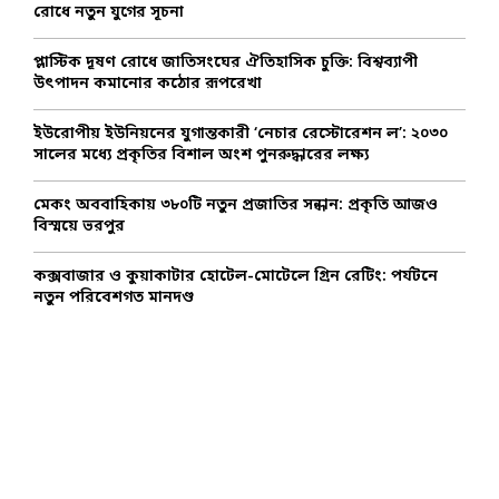
r
R
রোধে নতুন যুগের সূচনা
:
C
প্লাস্টিক দূষণ রোধে জাতিসংঘের ঐতিহাসিক চুক্তি: বিশ্বব্যাপী
উৎপাদন কমানোর কঠোর রূপরেখা
H
ইউরোপীয় ইউনিয়নের যুগান্তকারী ‘নেচার রেস্টোরেশন ল’: ২০৩০
সালের মধ্যে প্রকৃতির বিশাল অংশ পুনরুদ্ধারের লক্ষ্য
মেকং অববাহিকায় ৩৮০টি নতুন প্রজাতির সন্ধান: প্রকৃতি আজও
বিস্ময়ে ভরপুর
কক্সবাজার ও কুয়াকাটার হোটেল-মোটেলে গ্রিন রেটিং: পর্যটনে
নতুন পরিবেশগত মানদণ্ড