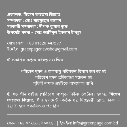
প্রকাশক: মিসেস ফাতেমা জিন্নাত
সম্পাদক : মোঃ মাহফুজুর রহমান
সহকারী সম্পাদক : দীপক কুমার কুন্ড
উপদেষ্টা সদস্য – মোঃ আমিনুল ইসলাম টাব্বুস
যোগাযোগ : +88 01626 447577
ইমেইল: greenpagenewsbd@gmail.com
© প্রকাশক কর্তৃক সর্বস্বত্ব সংরক্ষিত
পরিবেশ দূষন ও জলবায়ু পরিবর্তন বিষয়ে অবগত হই
পরিবেশ দূষন প্রতিরোধে সচেতন হই
পৃথিবী নামক গ্রহটিকে বাসযোগ্য রাখি।
© স্বত্ব গ্রীন পেইজ (পরিবেশ সম্পৃক্ত নিউজ পোর্টাল) ২০১৯,
মিসেস
ফাতেমা জিন্নাত
, গ্রীন মুভমেন্ট (কর্তৃক 62 সিদ্ধেশ্বরী রোড, ঢাকা –
1217) হতে প্রকাশিত ও প্রচারিত
ফোন: +৮৮ ০১৭৬৬ ৮১১০২২ || ইমেইল: info@greenpage.com.bd