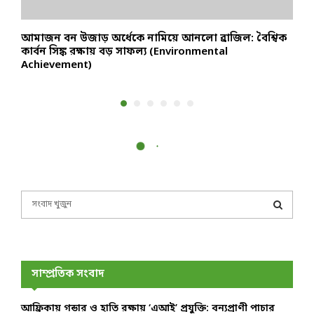
আমাজন বন উজাড় অর্ধেকে নামিয়ে আনলো ব্রাজিল: বৈশ্বিক
র
কার্বন সিঙ্ক রক্ষায় বড় সাফল্য (Environmental
প
Achievement)
S
e
a
S
r
c
E
h
সাম্প্রতিক সংবাদ
f
A
o
আফ্রিকায় গন্ডার ও হাতি রক্ষায় ‘এআই’ প্রযুক্তি: বন্যপ্রাণী পাচার