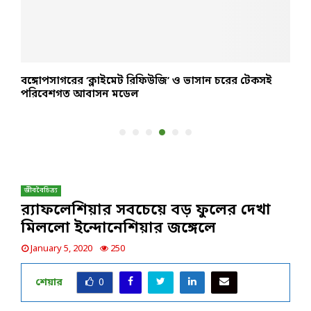
বঙ্গোপসাগরের ‘ক্লাইমেট রিফিউজি’ ও ভাসান চরের টেকসই
আ
পরিবেশগত আবাসন মডেল
ব
জীববৈচিত্র্য
র‌্যাফলেশিয়ার সবচেয়ে বড় ফুলের দেখা
মিললো ইন্দোনেশিয়ার জঙ্গেলে
January 5, 2020
250
শেয়ার
0