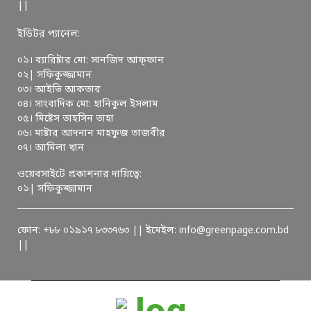
||
ইডিটর প্যানেল:
০১। ব্যারিষ্টার মো: সানজিদ আফ্ফান
০২| সফিকুজ্জামান
০৩। আইভি আকতার
০৪। সাংবাদিক মো: হানিকুল ইসলাম
০৫। মিষ্টেস তাহসিন তাহা
০৬। মাষ্টার আদনান মাহফুজ তাজবীর
০৭। আমিলা খান
ওয়েবসাইটে প্রকাশনার দায়িত্বে:
০১| সফিকুজ্জামান
ফোন: +৮৮ ০১৯১৭ ৮৩৩৭৬৩ || ইমেইল: info@greenpage.com.bd
||